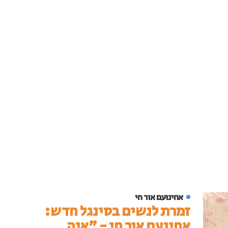
אחינועם אור חי
זמרת לנשים בסינגל חדש:
אחינעם אור חי - "איה