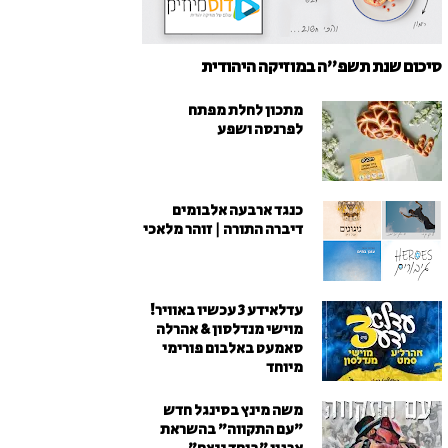
סיכום שנת תשפ"ה במוזיקה היהודית
מתכון לחלת מפתח
לפרנסה ושפע
כנגד ארבעה אלבומים
דיברה התורה | זוהר מלאכי
עדלאידע 3 עכשיו באוויר!
מוישי מנדלסון & אהרלה
סאמעט באלבום פורימי
מיוחד
משה מינץ בסינגל חדש
״עם התקווה״ בהשראת