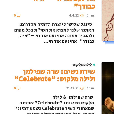
כבודך"
מנהל
4.4.22
0
סינגל שלישי ליוצרת הדתיה מהדרום:
האתגר שלנו למצוא את השי"ת בכל מקום
ולהגביר אמונה אחינעם אור חי – "איה
כבודך" אחינעם אור חי...
לילה מלקוס
שירת נשים: שרה שפילמן
ולילה מלקוס: "Celebrate"
מנהל
21.12.21
0
שרה שפילמן & לילה
מלקוס מציגות: "Celebrate"הסיפור
שמאחורי השיר Celebrate נשמע דמיוני