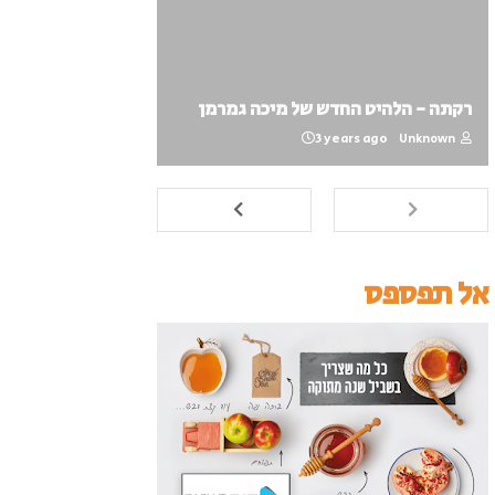
רקתה - הלהיט החדש של מיכה גמרמן
3 years ago
Unknown
אל תפספס