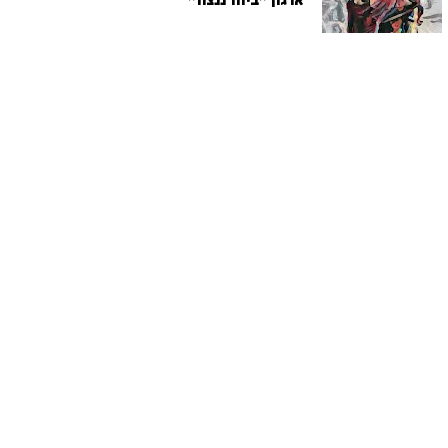
ארגון "ביחד ננצח"