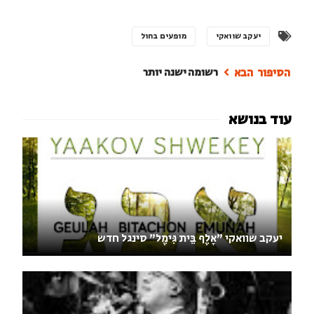
יעקב שוואקי
מופעים בחול
רשומה ישנה יותר
יעקב שוואקי "אָלֶף בֵּית גִּימֶל" סינגל חדש