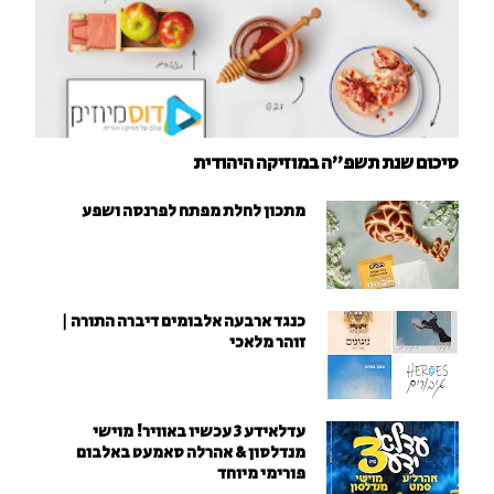
סיכום שנת תשפ"ה במוזיקה היהודית
מתכון לחלת מפתח לפרנסה ושפע
כנגד ארבעה אלבומים דיברה התורה |
זוהר מלאכי
עדלאידע 3 עכשיו באוויר! מוישי
מנדלסון & אהרלה סאמעט באלבום
פורימי מיוחד