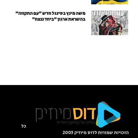
משה מינץ בסינגל חדש ״עם התקווה״
בהשראת ארגון "ביחד ננצח"
כל
הזכויות שמורות לדוס מיוזיק 2005