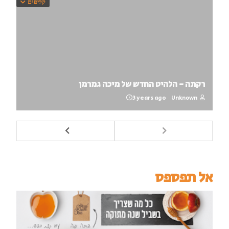
קליפים
רקתה - הלהיט החדש של מיכה גמרמן
3 years ago
Unknown
אל תפספס