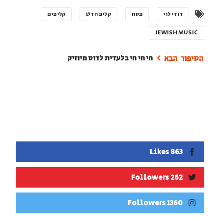
דודי לוי
פסח
קליפ חדש
קליפים
JEWISH MUSIC
חי חי חי בלעדית לדוס מיוזיק
863 Likes
262 Followers
1360 Followers