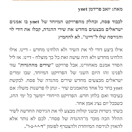
מאת: יואב פרידמן ynet
לכבוד פסח, וכחלק מהפרויקט המיוחד של ynet בו אמנים
ישראלים מבצעים מחדש את שירי ההגדה, קבלו את דודי לוי
והגירסה שלו ל"דיינו". לא להחמיץ
אילו ביצע דודי לוי את השיר ולא הלחינו מחדש - דיינו. אילו
הלחינו מחדש ולא היה עושה זאת כל כך מוצלח - דיינו. אז ליל
הסדר אמנם מאחורינו, אבל פרויקט
"שירים מההגדות"
עוד
לפנינו זהו היום השני של הפרויקט המיוחד, שבו זמרים
ישראלים מבצעים מחדש שירים מהגדה של פסח. לבקשת
ynet בחר כל אחד מהאמנים שיר - ונתן לו פרשנות משלו: אם
בעיבוד ואם בלחן חדש. הפרויקט הייחודי יימשך כל ימי החג,
כשבכל יום נציג אמן אחר.
בשתי גיטרות ובשני קולות מבצע לוי את הגירסה החדשה לשיר
ההלל הכה מוכר מ"ההגדה של פסח". לכם לא נותר אלא
להאזין לגירסה המיוחדת ולהצטרף לפזמון
"ד-י-י-נ-ו".