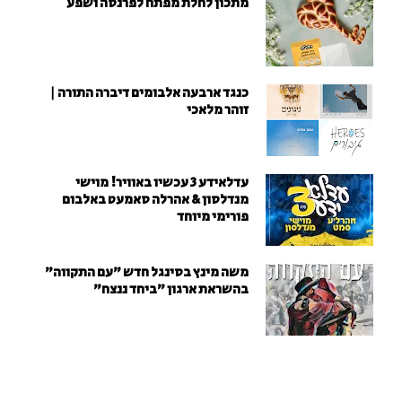
מתכון לחלת מפתח לפרנסה ושפע
כנגד ארבעה אלבומים דיברה התורה |
זוהר מלאכי
עדלאידע 3 עכשיו באוויר! מוישי
מנדלסון & אהרלה סאמעט באלבום
פורימי מיוחד
משה מינץ בסינגל חדש ״עם התקווה״
בהשראת ארגון "ביחד ננצח"