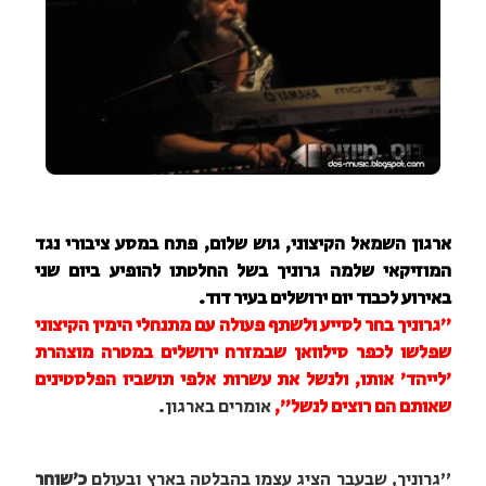
ארגון השמאל הקיצוני, גוש שלום, פתח במסע ציבורי נגד
המוזיקאי שלמה גרוניך בשל החלטתו להופיע ביום שני
באירוע לכבוד יום ירושלים בעיר דוד.
"גרוניך בחר לסייע ולשתף פעולה עם מתנחלי הימין הקיצוני
שפלשו לכפר סילוואן שבמזרח ירושלים במטרה מוצהרת
'לייהד' אותו, ולנשל את עשרות אלפי תושביו הפלסטינים
שאותם הם רוצים לנשל",
אומרים בארגון.
"גרוניך, שבעבר הציג עצמו בהבלטה בארץ ובעולם
כ'שוחר