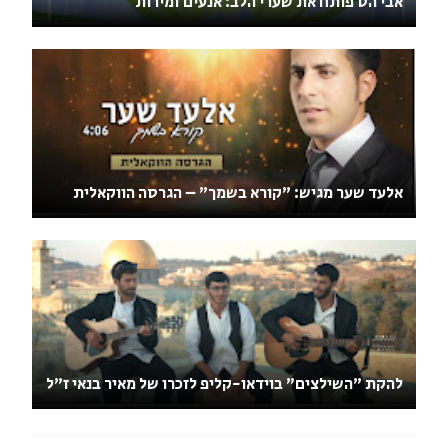
אבי הס פותח את שערי הלב: אנעים זמירות
אלעד שער מגיש: "קורא בשמך" – הגרסה הווקאלית
להקת "השילצים" בוידאו-קליפ לזכרו של מאיר בנאי ז"ל