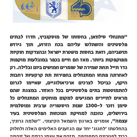
"מתנחלי סילוואן, בחסותו של מוסקוביץ, חדרו לבתים
פלסטינים והשתלטו עליהם בכח הזרוע, תוך גירוש
תושביהם, וזאת בחסות משטרת ישראל ובהצדקות חוקיות
מפוקפקות ביותר. מאז הם חיים בכפר במובלעות מוקפות
גדר תייל תחת שמירה של שומרים חמושים ביום ובלילה. רק
לאחרונה פתחו המתנחלים בחפירות תת קרקעיות רחבות
היקף, כביכול לצרכים ארכיאולוגיים, שאיימו לגרום
להתמוטטות בתים פלסטיניים בכל האזור. במצגת שהם
מראים לתיירים המגיעים למקום מוחקים המתנחלים כל
סימן וזכר ל-1300 שנות היסטוריה ערבית ומוסלמית
בירושלים, כהכנה למחיקת הנוכחות הפלסטינית בעיר
עצמה"
, אומרים בארגון השמאל הקיצוני. "שלמה גרוניך,
בהחלטתו 'לחגוג' יחד עם הגזענים האלימים האלה ולחלוק
כבוד לפטרונם המפוקפק, מזהם את עצמו בכתם של זוהמה