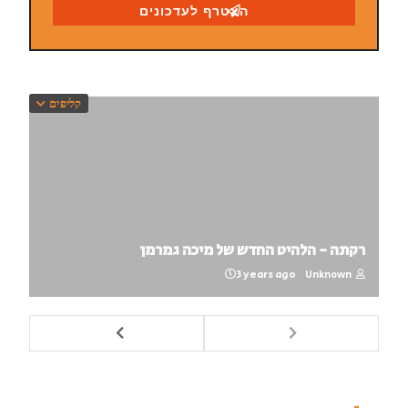
קליפים
רקתה - הלהיט החדש של מיכה גמרמן
3 years ago
Unknown