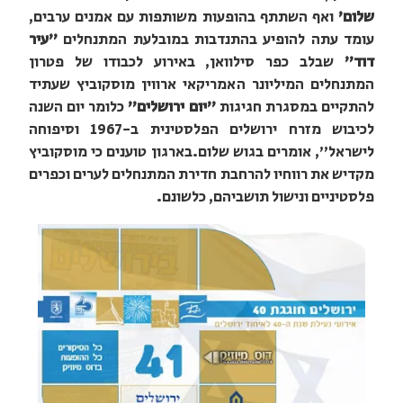
שלום'
ואף השתתף בהופעות משותפות עם אמנים ערבים,
עומד עתה להופיע בהתנדבות במובלעת המתנחלים
"עיר
דוד"
שבלב כפר סילוואן, באירוע לכבודו של פטרון
המתנחלים המיליונר האמריקאי ארווין מוסקוביץ שעתיד
להתקיים במסגרת חגיגות
"יום ירושלים"
כלומר יום השנה
לכיבוש מזרח ירושלים הפלסטינית ב-1967 וסיפוחה
לישראל", אומרים בגוש שלום.בארגון טוענים כי מוסקוביץ
מקדיש את רווחיו להרחבת חדירת המתנחלים לערים וכפרים
פלסטיניים ונישול תושביהם, כלשונם.