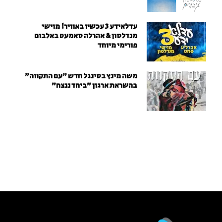
עדלאידע 3 עכשיו באוויר! מוישי
מנדלסון & אהרלה סאמעט באלבום
פורימי מיוחד
משה מינץ בסינגל חדש ״עם התקווה״
בהשראת ארגון "ביחד ננצח"