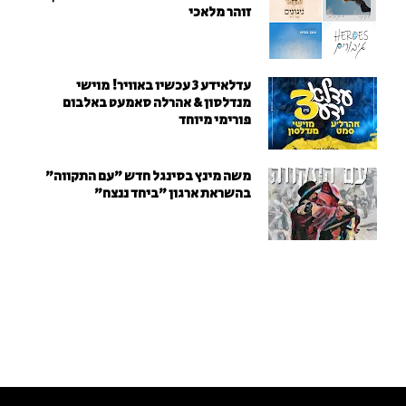
זוהר מלאכי
עדלאידע 3 עכשיו באוויר! מוישי
מנדלסון & אהרלה סאמעט באלבום
פורימי מיוחד
משה מינץ בסינגל חדש ״עם התקווה״
בהשראת ארגון "ביחד ננצח"