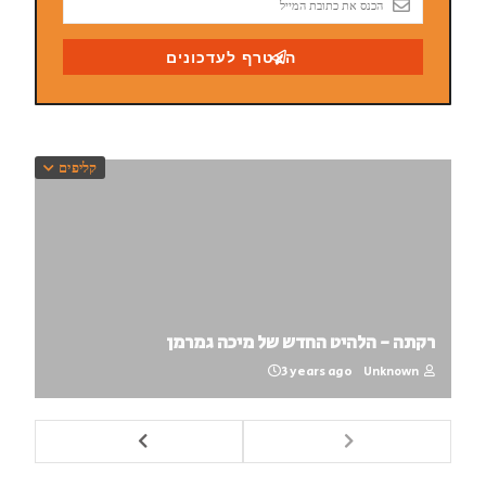
קליפים
רקתה - הלהיט החדש של מיכה גמרמן
3 years ago
Unknown