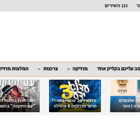
ר
נגן השירים
ב עליכם בקליק אחד
מוזיקה
צרכנות
המלצות מוזיק
ה אלבומים
עדלאידע 3 עכשיו באוויר!
משה מינץ בסינגל ח
ה | זוהר
מוישי מנדלסון & אהרלה
״עם התקווה״ בהשר
סאמעט באלבום פורימי
ארגון "ביחד ננצח"
מיוחד