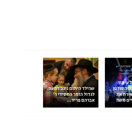
 עיתון
ת הסולטן
שהילד היתום ניגב דמעה
אירח את
לגדול הזמר החסידי ר׳
יים משה
אברהם פריד...