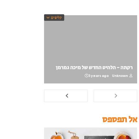
קליפים
רקתה - הלהיט החדש של מיכה גמרמן
3 years ago
Unknown
אל תפספס