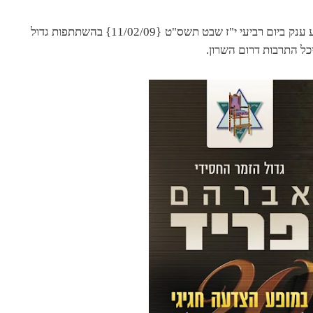
לרגל 20 שנות פעילות בארץ ובועלם יתקיים אירוע ענק ביום רביעי י"ז שבט תשס"ט {11/02/09} בהשתתפות גדול
כל התרבות דרום השרון.