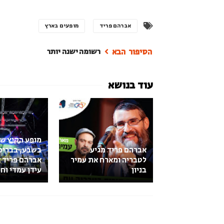
אברהם פריד
מופעים בארץ
רשומה ישנה יותר
מופע הקיץ של
אברהם פריד מגיע
בשבע, בבריכ
לטבריה ומארח את עמיר
אברהם פריד 
בניון
עידן עמדי וח