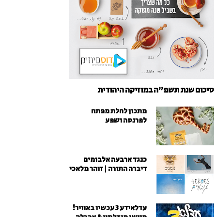
סיכום שנת תשפ"ה במוזיקה היהודית
מתכון לחלת מפתח
לפרנסה ושפע
כנגד ארבעה אלבומים
דיברה התורה | זוהר מלאכי
עדלאידע 3 עכשיו באוויר!