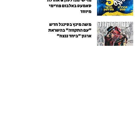
מוישי מנדלסון & אהרלה
סאמעט באלבום פורימי
מיוחד
משה מינץ בסינגל חדש
״עם התקווה״ בהשראת
ארגון "ביחד ננצח"