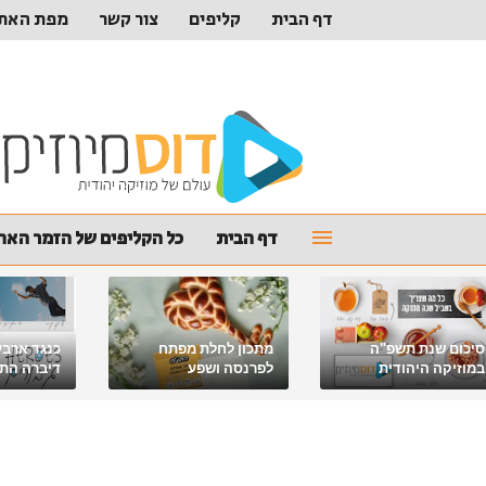
דף הבית
קליפים
צור קשר
מפת האת
דף הבית
כל הקליפים של הזמר האהו
סיכום שנת תשפ"ה
מתכון לחלת מפתח
כנגד ארבע
במוזיקה היהודית
לפרנסה ושפע
דיברה התור
מלאכי