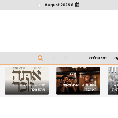
8 August 2026
ה
ימי הולדת
דש
עומר אדם ואביב אלוש
ישי ריבו ומרדכי בן דוד -
את
לא לבד
אתה זוכר