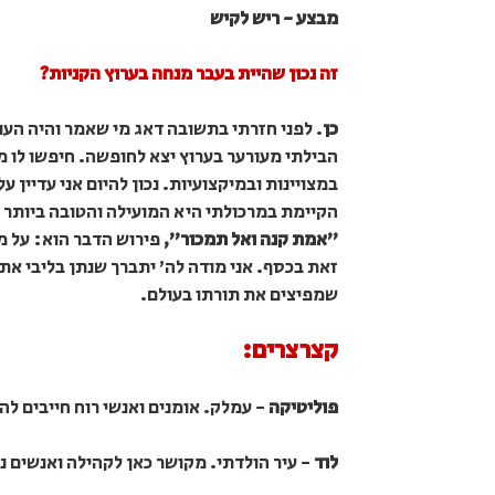
מבצע - ריש לקיש
זה נכון שהיית בעבר מנחה בערוץ הקניות?
כן
. לפני חזרתי בתשובה דאג מי שאמר והיה העול
הבילתי מעורער בערוץ יצא לחופשה. חיפשו לו מ
במצויינות ובמיקצועיות. נכון להיום אני עדיין
הקיימת במרכולתי היא המועילה והטובה ביותר מ
"אמת קנה ואל תמכור",
פירוש הדבר הוא: על מ
זאת בכסף. אני מודה לה' יתברך שנתן בליבי את
שמפיצים את תורתו בעולם.
קצרצרים:
פוליטיקה
- עמלק. אומנים ואנשי רוח חייבים לה
לוד
- עיר הולדתי. מקושר כאן לקהילה ואנשים נ