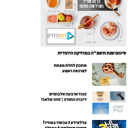
סיכום שנת תשפ"ה במוזיקה היהודית
מתכון לחלת מפתח
לפרנסה ושפע
כנגד ארבעה אלבומים
דיברה התורה | זוהר מלאכי
עדלאידע 3 עכשיו באוויר!