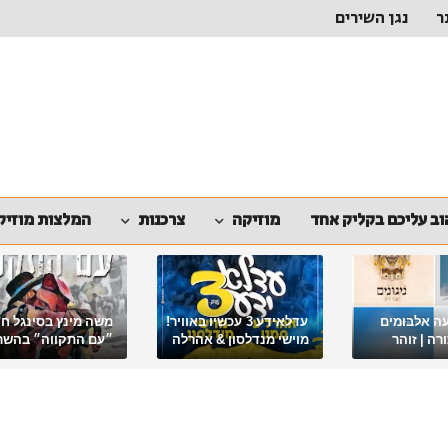
ר
נגן השירים
ב עליכם בקליק אחד
מוזיקה
צרכנות
המלצות מוזיק
ה אלבומים
עדלאידע 3 עכשיו באוויר!
משה מינץ בסינגל ח
ה | זוהר
מוישי מנדלסון & אהרלה
״עם התקווה״ בהשר
סאמעט באלבום פורימי
ארגון "ביחד ננצח"
מיוחד