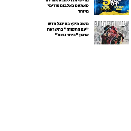
מוישי מנדלסון & אהרלה
סאמעט באלבום פורימי
מיוחד
משה מינץ בסינגל חדש
״עם התקווה״ בהשראת
ארגון "ביחד ננצח"