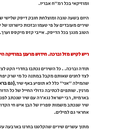
ומוזיקאי בכל רמ''ח אבריו.
היום בשעה טובה ומוצלחת חובק דיסק שלישי ש
שירים מעובדים על פי טעמו ובזכות כישרונו של 
הטוב מנגן בכל הדיסק. אייבי קזס מיקסס וערך.
ריש לקיש מזל וברכה. חידוש מרענן במוזיקה הי
תודה וברכה. . כל השירים נכתבו בחדרי הקט לצ
לצד לחנים שאותם מקבל במתנה כל מי שרק יפתח
שהמילה "אני" כלל לא תופיע באף שיר,
{גם ברא
מרנין. שותפים לכתיבה גדולי החייל של כל הדו
בארמית, רבי ישראל נגא'רה עם שיר שנכתב לפני
שיר שנכתב משמות ספריו של הבן איש חי הקדוש
אחראי גם למילים.
מתוך עשרים שירים שהקלטנו בחרנו בארבעה עש