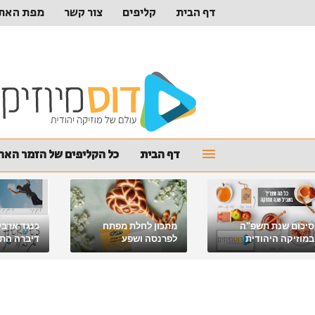
דף הבית
קליפים
צור קשר
מפת האת
דף הבית
כל הקליפים של הזמר האהו
סיכום שנת תשפ"ה
מתכון לחלת מפתח
כנגד ארבע
במוזיקה היהודית
לפרנסה ושפע
דיברה התור
מלאכי