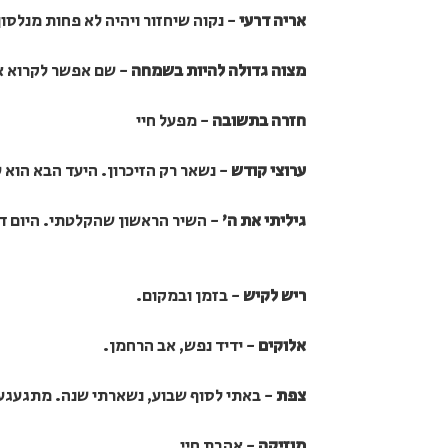
אריה דרעי
- נקוה שיחזור ויהיה לא פחות מנלסון
מצוה גדולה להיות בשמחה
- שם אפשר לקרוא א
חזרה בתשובה
- מפעל חיי
ערוצי קודש
- נשאר רק הזיכרון. היעד הבא הוא 
גיליתי את ה'
- השיר הראשון שהקלטתי. היום דיי
ריש לקיש
- בזמן ובמקום.
אלוקים
- ידיד נפש, אב הרחמן.
צפת
- באתי לסוף שבוע, נשארתי שנה. מתגעגע
מוזיקה
- אהבת חיי