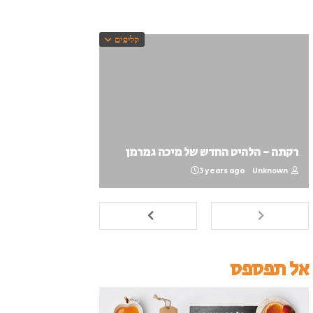
קליפים
רקתה - הלהיט החדש של מיכה גמרמן
3 years ago
Unknown
אל תפספס