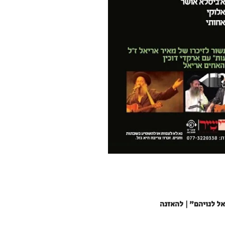
ל לנויהם" | להאזנה