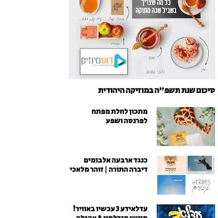
סיכום שנת תשפ"ה במוזיקה היהודית
מתכון לחלת מפתח
לפרנסה ושפע
כנגד ארבעה אלבומים
דיברה התורה | זוהר מלאכי
עדלאידע 3 עכשיו באוויר!