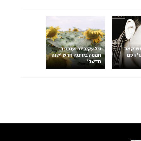
משיק את
גיל עקיביוב ועובדיה
 'קסם
חממה בסינגל חדש 'שנה
חדשה'