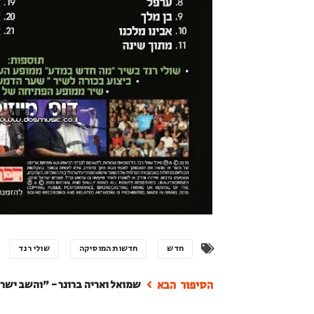
חדש
חדשות המוסיקה
שולי רנד
שמואל ואריה ברונר - "והשב ישרא