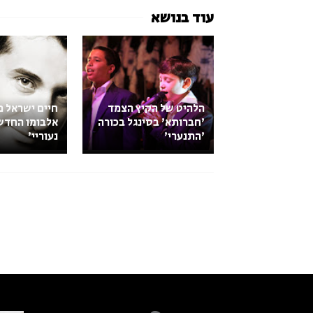
הלהיט של הקיץ הצמד
חיים ישראל 
'חברותא' בסינגל בכורה
אלבומו החדש
'התנערי'
נעוריי'