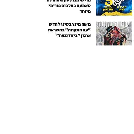
מוישי מנדלסון & אהרלה
סאמעט באלבום פורימי
מיוחד
משה מינץ בסינגל חדש
״עם התקווה״ בהשראת
ארגון "ביחד ננצח"