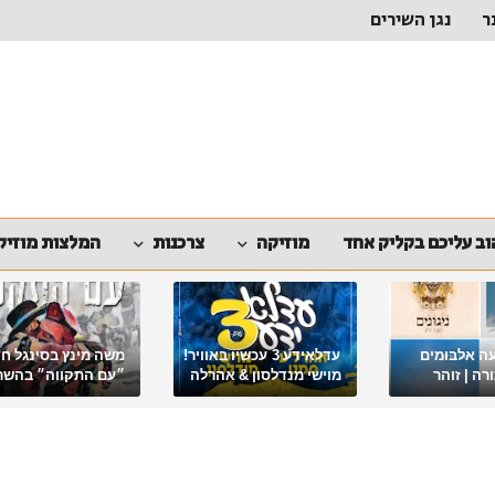
ר
נגן השירים
ב עליכם בקליק אחד
מוזיקה
צרכנות
המלצות מוזיק
ה אלבומים
עדלאידע 3 עכשיו באוויר!
משה מינץ בסינגל ח
ה | זוהר
מוישי מנדלסון & אהרלה
״עם התקווה״ בהשר
סאמעט באלבום פורימי
ארגון "ביחד ננצח"
מיוחד