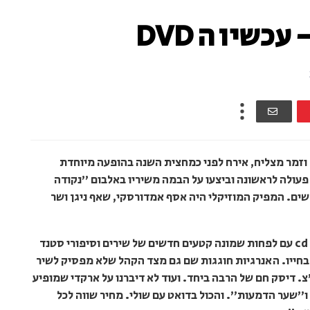
כשיו ה DVD
 וזמר מצליח, אירח לפני כמחצית השנה בהופעה מיוחדת
פעולה לראשונה וביצעו על הבמה משיריו באלבום "נקודה
דשים. המפיק המוזיקלי היה אסף אמדורסקי, שאף ניגן ושר
כעת לקראת חג הפסח יוצא דיסק המופע, dvd וְ cd עם לפחות שמונה קטעים חדשים של שירים וסיפורי סטנד
 בחייו. האנרגיות חוגגות שם גם מצד הקהל שלא מפסיק לשיר
צ. דיסק חם של הרבה ביחד. ועוד לא דיברנו על ארקדי שמופיע
ו"שער הדמעות". והכול בדואט עם שולי. מחיר שווה לכל