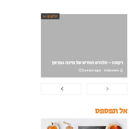
קליפים
רקתה - הלהיט החדש של מיכה גמרמן
3 years ago
Unknown
אל תפספס