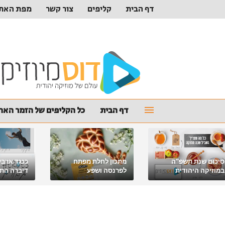
דף הבית
קליפים
צור קשר
מפת האת
דף הבית
כל הקליפים של הזמר האהו
סיכום שנת תשפ"ה
מתכון לחלת מפתח
כנגד ארבע
במוזיקה היהודית
לפרנסה ושפע
דיברה התור
מלאכי