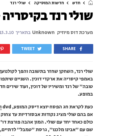
חדש
חדשות המוסיקה
שולי רנד
שולי רנד בקיסריה - ע
מערכת דוס מיוזיק
Unknown
בתאריך
15.3.10
TWEET
SHARE
שולי רנד, השחקן שחזר בתשובה והפך לקולנוען
באמפי קיסריה את ארקדי דוכין. השניים שיתפו 
טובה" של רנד ומשיריו של דוכין, ועוד שירים ח
במופע.
אפ בהם שולי מציג נקודות אבסורדיות עד צחוק
כולם כאחד יחד עם שולי. המון אהבה פורצת דו"
שם עם "אבינו מלכנו", גרסת "טמבל" לדתיים, 