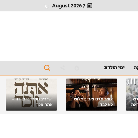
7 August 2026
ה
ימי הולדת
דש
עומר אדם ואביב אלוש
ישי ריבו ומרדכי בן דוד -
את
לא לבד
אתה זוכר