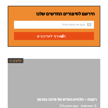
קליפים
רקתה - הלהיט החדש של מיכה גמרמן
3 years ago
Unknown