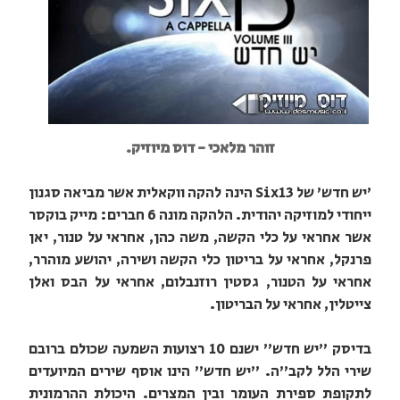
זוהר מלאכי - דוס מיוזיק.
'יש חדש' של Six13 הינה להקה ווקאלית אשר מביאה סגנון
ייחודי למוזיקה יהודית. הלהקה מונה 6 חברים: מייק בוקסר
אשר אחראי על כלי הקשה, משה כהן, אחראי על טנור, יאן
פרנקל, אחראי על בריטון כלי הקשה ושירה, יהושע מוהרר,
אחראי על הטנור, גסטין רוזנבלום, אחראי על הבס ואלן
צייטלין, אחראי על הבריטון.
בדיסק "יש חדש" ישנם 10 רצועות השמעה שכולם ברובם
שירי הלל לקב"ה. "יש חדש" הינו אוסף שירים המיועדים
לתקופת ספירת העומר ובין המצרים. היכולת ההרמונית