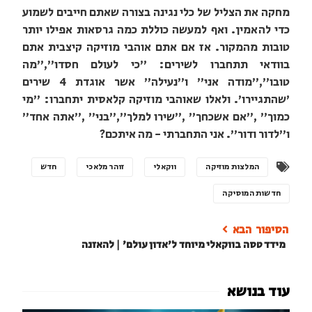
מחקה את הצליל של כלי נגינה בצורה שאתם חייבים לשמוע
כדי להאמין. ואף למעשה כוללת כמה גרסאות אפילו יותר
טובות מהמקור. אז אם אתם אוהבי מוזיקה קיצבית אתם
בוודאי תתחברו לשירים: "כי לעולם חסדו","מה
טובו","מודה אני" ו"נעילה" אשר אוגדת 4 שירים
'שהתגיירו'. ולאלו שאוהבי מוזיקה קלאסית יתחברו: "מי
כמוך" ,"אם אשכחך" ,"שירו למלך","בני" ,"אתה אחד"
ו"לדור ודור". אני התחברתי - מה איתכם?
המלצות מוזיקה
ווקאלי
זוהר מלאכי
חדש
חדשות המוסיקה
מידד טסה בווקאלי מיוחד ל'אדון עולם' | להאזנה