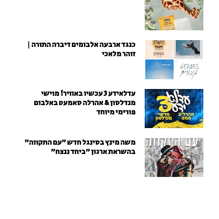
כנגד ארבעה אלבומים דיברה התורה |
זוהר מלאכי
עדלאידע 3 עכשיו באוויר! מוישי
מנדלסון & אהרלה סאמעט באלבום
פורימי מיוחד
משה מינץ בסינגל חדש ״עם התקווה״
בהשראת ארגון "ביחד ננצח"