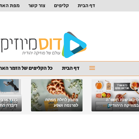
דף הבית
קליפים
צור קשר
מפת האת
דף הבית
כל הקליפים של הזמר האהו
סיכום שנת תשפ"ה
מתכון לחלת מפתח
כנגד ארבע
במוזיקה היהודית
לפרנסה ושפע
דיברה התור
מלאכי