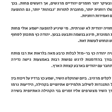
עיקר יוצר חומרים יהודיים מרגשים, אך רועשים פחות. בכך
 רוחנית יותר, מחוברת לתורות 'גבוהות' יותר, גם ההופעה
ואמירות רוחניות.
ויה יהודית לא שגרתית. מי שיגיע להופעה ישמע אולי פחות
 המוכרת, תיגע בנשמה ותבעט בבטן. יהודה כץ מתכוון לסחוף
ש ונחוש לעשות זאת.
יה יהודה כץ בר-מזל לבלות כרבע מאה בלראות את רבו פותח
בורך בהזדמנות לרגש נפשות רבות באמצעות גישה נדירה
התחבר עם יהודים בארבע קצוות הארץ.
קליפ מרהיב. ביום שהוקלט השיר, שמע כץ ברדיו על ויכוח בין
ל התנגדות לשילוב תלמידים אתיופיים בקהילה, הידיעות גרמו
אורך השיר מצטרפים אליו זמרים בני הקהילה האתיופית בשירה