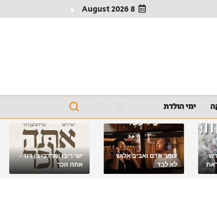
8 August 2026
ה
ימי הולדת
דש
עומר אדם ואביב אלוש
ישי ריבו ומרדכי בן דוד -
את
לא לבד
אתה זוכר