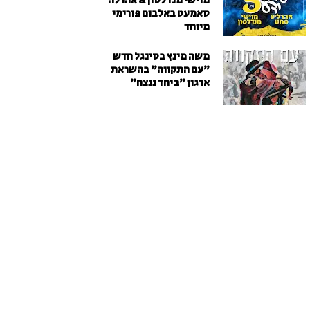
מוישי מנדלסון & אהרלה
סאמעט באלבום פורימי
מיוחד
משה מינץ בסינגל חדש
״עם התקווה״ בהשראת
ארגון "ביחד ננצח"