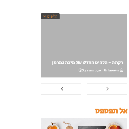
קליפים
רקתה - הלהיט החדש של מיכה גמרמן
3 years ago
Unknown
אל תפספס