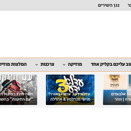
ר
נגן השירים
ב עליכם בקליק אחד
מוזיקה
צרכנות
המלצות מוזיק
ה אלבומים
עדלאידע 3 עכשיו באוויר!
משה מינץ בסינגל ח
ה | זוהר
מוישי מנדלסון & אהרלה
״עם התקווה״ בהשר
סאמעט באלבום פורימי
ארגון "ביחד ננצח"
מיוחד