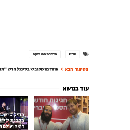
חדש
חדשות המוסיקה
אוהד מושקוביץ בסינגל חדש "מנע
מוזיקה: ישי ר
מקהלת ידידי
דואק ועולם ה