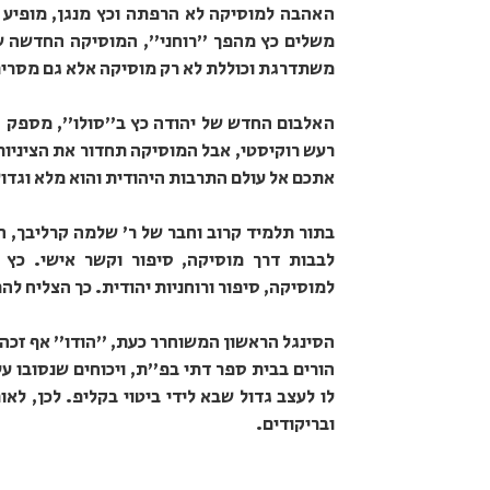
האהבה למוסיקה לא הרפתה וכץ מנגן, מופיע וב
משלים כץ מהפך "רוחני", המוסיקה החדשה שלו
משתדרגת וכוללת לא רק מוסיקה אלא גם מסרים 
האלבום החדש של יהודה כץ ב"סולו", מספק חו
רעש רוקיסטי, אבל המוסיקה תחדור את הציניות
אתכם אל עולם התרבות היהודית והוא מלא וגדו
בתור תלמיד קרוב וחבר של ר' שלמה קרליבך, ה
לבבות דרך מוסיקה, סיפור וקשר אישי. כץ 
למוסיקה, סיפור ורוחניות יהודית. כך הצליח ל
הסינגל הראשון המשוחרר כעת, "הודו" אף זכה ל
הורים בבית ספר דתי בפ"ת, ויכוחים שנסובו ע
לו לעצב גדול שבא לידי ביטוי בקליפ. לכן, ל
ובריקודים.