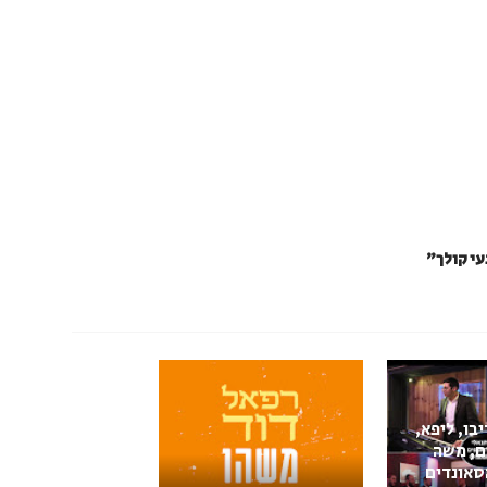
י קולך"
יבו, ליפא,
ם, משה
סאונדים