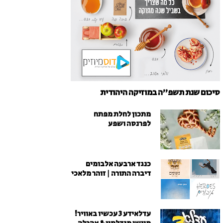
סיכום שנת תשפ"ה במוזיקה היהודית
מתכון לחלת מפתח
לפרנסה ושפע
כנגד ארבעה אלבומים
דיברה התורה | זוהר מלאכי
עדלאידע 3 עכשיו באוויר!