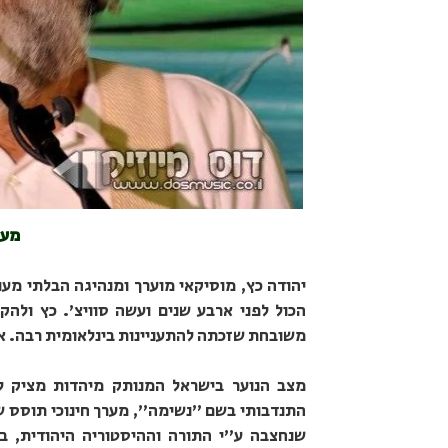
מער
יהודה כץ, מוסיקאי מוערך ומנהיגה הבלתי מע
הכול לפני ארבע שנים ועשה סוויצ'. כץ ולהקת
משובחת שזכתה להתעניינות בינלאומית רבה. א
מצב הנוער בישראל המנותק מיהדות מציק לי
התנדבותי בשם "נשימה", מערך חינוכי תוסס שנ
שנחצבה ע"י התורה וההיסטוריה היהודית, ב