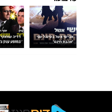
אבישי אשל בסינגל שני
דדיה שוואקי 
'אהבת חינם'
במופע ענק בכ