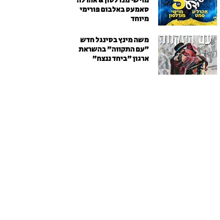
מוישי מנדלסון & אהרלה
סאמעט באלבום פורימי
מיוחד
משה מינץ בסינגל חדש
״עם התקווה״ בהשראת
ארגון "ביחד ננצח"