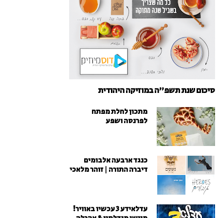
סיכום שנת תשפ"ה במוזיקה היהודית
מתכון לחלת מפתח
לפרנסה ושפע
כנגד ארבעה אלבומים
דיברה התורה | זוהר מלאכי
עדלאידע 3 עכשיו באוויר!