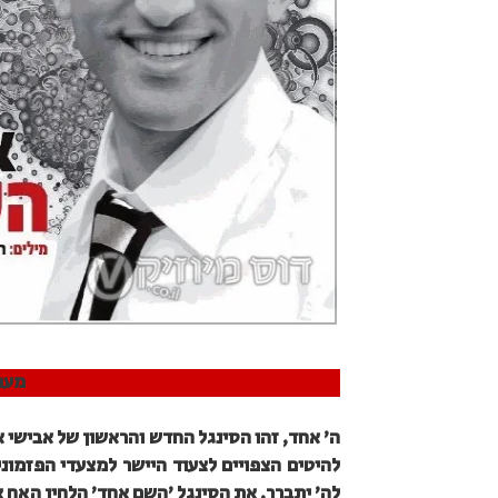
מער
ה' אחד, זהו הסינגל החדש והראשון של אבישי א
להיטים הצפויים לצעוד היישר למצעדי הפזמונ
לה' יתברך, את הסינגל 'השם אחד' הלחין האח א