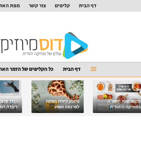
דף הבית
קליפים
צור קשר
מפת האת
דף הבית
כל הקליפים של הזמר האהו
סיכום שנת תשפ"ה
מתכון לחלת מפתח
כנגד ארבע
במוזיקה היהודית
לפרנסה ושפע
דיברה התור
מלאכי