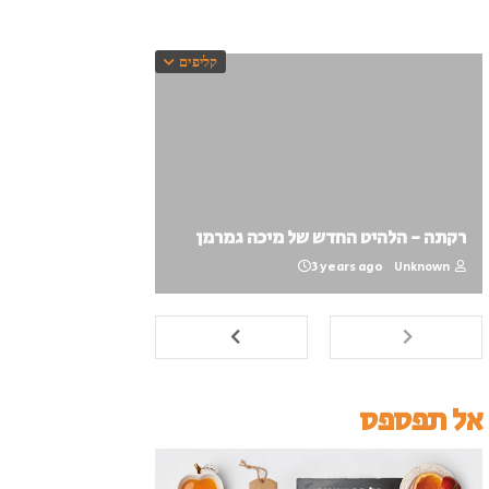
קליפים
רקתה - הלהיט החדש של מיכה גמרמן
3 years ago
Unknown
אל תפספס