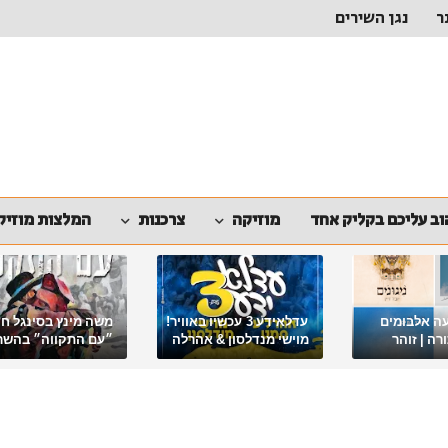
ר
נגן השירים
ב עליכם בקליק אחד
מוזיקה
צרכנות
המלצות מוזיק
ה אלבומים
עדלאידע 3 עכשיו באוויר!
משה מינץ בסינגל ח
ה | זוהר
מוישי מנדלסון & אהרלה
״עם התקווה״ בהשר
סאמעט באלבום פורימי
ארגון "ביחד ננצח"
מיוחד