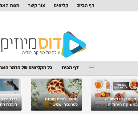
דף הבית
קליפים
צור קשר
מפת האת
דף הבית
כל הקליפים של הזמר האהו
סיכום שנת תשפ"ה
מתכון לחלת מפתח
כנגד ארבע
במוזיקה היהודית
לפרנסה ושפע
דיברה התור
מלאכי