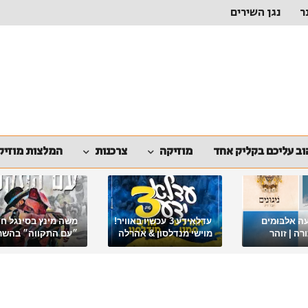
ר
נגן השירים
ב עליכם בקליק אחד
מוזיקה
צרכנות
המלצות מוזיק
ה אלבומים
עדלאידע 3 עכשיו באוויר!
משה מינץ בסינגל ח
ה | זוהר
מוישי מנדלסון & אהרלה
״עם התקווה״ בהשר
סאמעט באלבום פורימי
ארגון "ביחד ננצח"
מיוחד