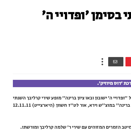
 בסימן 'ופדויי ה'
כת 'דוס מיוזיק'.
ך ז"ל "ופדויי ה' ישובון ובאו ציון ברינה" מופע שירי קרליבך השנתי
ייערך השנה בסימן "ופדויי ה' ישובון ובאו ציון ברינה" במוצ"ש וירא, אור לט"ז חשוון (היארצייט) 12.11.11
יטב הזמרים המזוהים עם שירי ר' שלמה קרליבך ומורשתו.