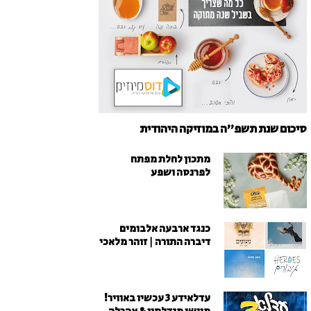
סיכום שנת תשפ"ה במוזיקה היהודית
מתכון לחלת מפתח
לפרנסה ושפע
כנגד ארבעה אלבומים
דיברה התורה | זוהר מלאכי
עדלאידע 3 עכשיו באוויר!