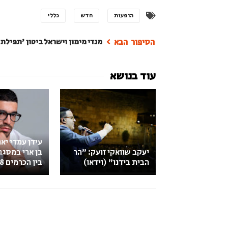
הופעות
חדש
כללי
מנדי מימון וישראל ביטון 'תפילת 
עידן עמדי יא
​יעקב שוואקי זועק: "הר
בן ארי במסג
הבית בידנו" (וידאו)
בין הכרמים 2018