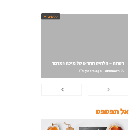
קליפים
רקתה - הלהיט החדש של מיכה גמרמן
3 years ago
Unknown
אל תפספס