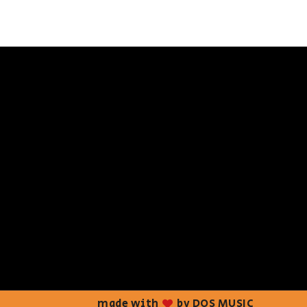
made with
by DOS MUSIC