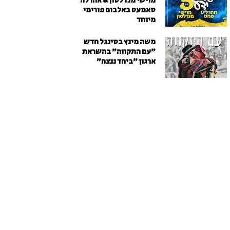
מוישי מנדלסון & אהרלה
סאמעט באלבום פורימי
מיוחד
משה מינץ בסינגל חדש
״עם התקווה״ בהשראת
ארגון "ביחד ננצח"