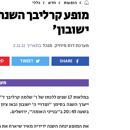
הופעות
חדש
כללי
מופע קרליבך השנתי
ישובון'
מערכת דוס מיוזיק
מנהל
בתאריך
2.11.11
TWEET
SHARE
מער
במלאות 17 שנים ללכתו של ר' שלמה קרליב
בשעה 20:45 ב"בנייני האומה", ירושלים.
את המופע ינחה השנה ידידיה מאיר שיארח את מ