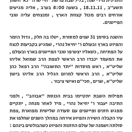
החגיגית מידי שנה , בליל שבת פרשת "חיי שרה" כא' חשוון
תשע"ב , 18.11.11 , בשעה 8:00 בערב , אליה מגיעים
אורחים רבים מכול קצוות הארץ , ומנצחים עליה טובי
הפייטנים.
והשנה בסימן 31 שנים למסורת , יטלו בה חלק , גדול הזמר
והפיוט בארץ ובעולם ר' יחיאל נהרי , שמגיע בקביעות לנצח
על הפתיחה , כשאליו יצטרפו טובי הפייטנים בארץ ובעולם ,
את המעמד יכבדו הרב הראשי לצפת הרב שמואל אליהו
שליט"א , ראש מוסדות "יתד התשובה" הרב רפאל כהן
שליט"א , הרב הראשי למרום הגליל הרב אליהו ביטון
שליט"א , שרים , חכי"ם ואישי ציבור .
תפילות השבת יתקיימו בבית הכנסת "אבוהב" , ולפני
התיבה יעבור ר' יחיאל נהרי , מיד לאחר מנחה , יתקיים
מפגש חזנים ופייטנים עם סעודה שלישית מפוארת ,צפת
עיר הקבלה השירה והפיוט אירחה במהלך השנים שחלפו את
סולתה ושמנה של עולם החזנות והפיוט כשהבולטים בינהם :