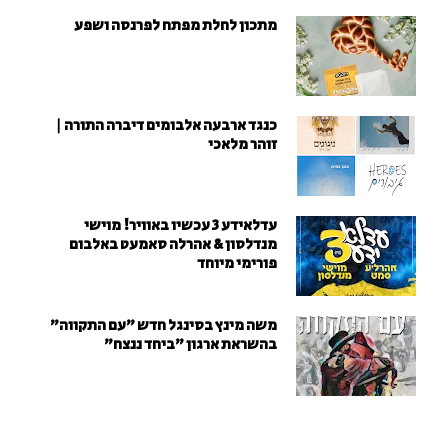
מתכון לחלת מפתח לפרנסה ושפע
כנגד ארבעה אלבומים דיברה התורה |
זוהר מלאכי
עדלאידע 3 עכשיו באוויר! מוישי
מנדלסון & אהרלה סאמעט באלבום
פורימי מיוחד
משה מינץ בסינגל חדש ״עם התקווה״
בהשראת ארגון "ביחד ננצח"