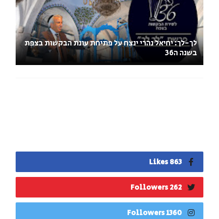
לך-לך: יחיאל נהרי ינצח על פתיחת עונת הבקשות בצפת
בשנה ה36
863 Likes
262 Followers
1360 Followers