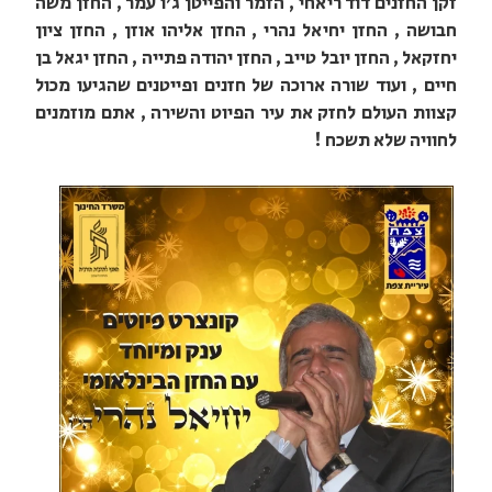
זקן החזנים דוד ריאחי , הזמר והפייטן ג'ו עמר , החזן משה
חבושה , החזן יחיאל נהרי , החזן אליהו אוזן , החזן ציון
יחזקאל , החזן יובל טייב , החזן יהודה פתייה , החזן יגאל בן
חיים , ועוד שורה ארוכה של חזנים ופייטנים שהגיעו מכול
קצוות העולם לחזק את עיר הפיוט והשירה , אתם מוזמנים
לחוויה שלא תשכח !