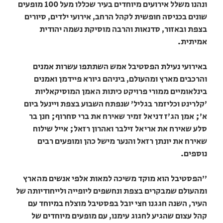
ונהנו משלל אירועים מיוחדים בעיר שכללו מעל 100 מופעים
שונים בכניסה חופשית לקהל הרחב, אירועי ילדים, סיורים
בצפת ובאזור, סדנאות והרבה מוסיקת נשמה יהודית
אמיתית.
באירועי נעילת הפסטיבל אמש השתתפו עשרות אמנים
והרכבים מארץ ומהעולם, ביניהם גיורא פיידמן ואמנים
בינלאומיים ממורי פרויקט כיתות האמן המוסיקאליות
'קלרינט וכליזמר בגליל' שנפתח השבוע בצפת ויינעל ביום
א'; אמן הג'ז דניאל זמיר שאירח את ברי סחרוף; חנן בר
סלע שאירח את אריאל זילבר ואהרון רזאל; אייל שילוח
שאירח את יונתן רזאל והנער מישל כהן ומופעים רבים
נוספים.
"הפסטיבל הוא מוקד משיכה למאות אלפי אנשים מהארץ
ומהעולם שמבקרים בצפת ונחשפים ליופייה ולייחודיותה של
העיר, השנה חגגנו חצי יובל בפסטיבל מוצלח במיוחד עם
קהל עצום שהגיע לחגוג עימנו, עם מופעים מיוחדים של