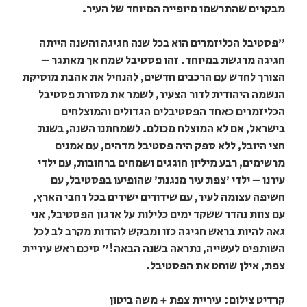
מבקרים שהתרשמו מיופייה המיוחד של העיר.
"פסטיבל הכליזמרים הוא בכל שנה חגיגה והשנה הייתה
חגיגה מרגשת במיוחד. זהו פסטיבל שמח אך מאתגר –
הצורך לחדש עם הרכבים חדשים, להנחיל את אהבת מוסיקת
הנשמה היהודית לדור הצעיר, לשמר את מסורת פסטיבל
הכליזמרים כאחד הפסטיבלים הגדולים והמוצלחים
בישראל, אם לא המוצלח מכולם. לשמחתנו השנה, בשנת
חצי היובל, ללא ספק היה פסטיבל מדהים, עם אמנים
מרשימים, רבע מיליון חוגגים ושמחים ברחובות, עם ילדי
עירנו – ילדי 'צפת עיר מנגנת' שהופיעו בפסטיבל, עם
חשיפה עצומה לעיר, עם שידורים ישירים בכל רחבי הארץ,
עם צוות נהדר ששקד ימים כלילות על ארגון הפסטיבל, אני
גאה להיות בראש חגיגה כזו ומבקש להודות מקרב לב לכל
השותפים לעשייה, נתראה בשנה הבאה!" סיכם ראש עיריית
צפת, אילן שוחט את הפסטיבל.
קרדיט צילום: עיריית צפת + משה ביטון