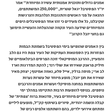
אמנים גדולים ותוכנית אמנותית עשירה ומיוחדת" אמר
יו"ר הפסטיבל יגאל שטרית, "250,000 המשתתפים,
ההנאה על פני האנשים והתגובות הנלהבות והנרגשות
שקיבלנו, כל אלו מעידים כי זהו אחד הפסטיבלים היפים
והמיוחדים שידעה העיר ונקווה שההצלחה והעשייה תימשך
גם בחצי יובל הקרוב"
בין האמנים שהופיעו בימי הפסטיבל בשמונת הבמות
הפזורות בין הסמטאות העתיקות של העיר צפת היו גם הלב
והמעיין, ההרכב המוסיקאלי זוכה הפרסים הבינלאומיים של
חיליק פראנק שאירחו את שולי רנד; להקת המדרגות וארז
לב ארי; מוסה ברלין, אייל סלע, נאווה אמינוף; יצחק מאיר
שאירח את חנן יובל; מופע מיוחד של עשרות נערות
המשתתפות במחנה מוסיקלי ועשרות אמנים והרכבים
נוספים. בנוסף להופעות הרבות התקיימו במהלך ימי
הפסטיבל סיורים מיוחדים בעיר, סדנאות ברוח 'צפתית' של
קבלה ונשמה יהודית, סיורים בשיתוף קק"ל, מופעים ליליים
ומתחם אירועי ילדים, בהם השתתפו אלפים רבים של