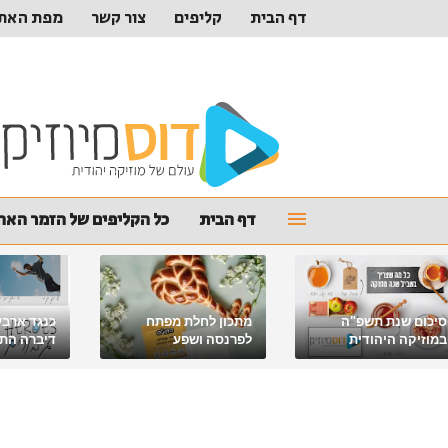
דף הבית
קליפים
צור קשר
מפת האת
דף הבית
כל הקליפים של הזמר האהו
סיכום שנת תשפ"ה
מתכון לחלת מפתח
כנגד ארבע
במוזיקה היהודית
לפרנסה ושפע
דיברה התור
מלאכי