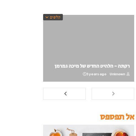
קליפים
רקתה - הלהיט החדש של מיכה גמרמן
3 years ago
Unknown
אל תפספס