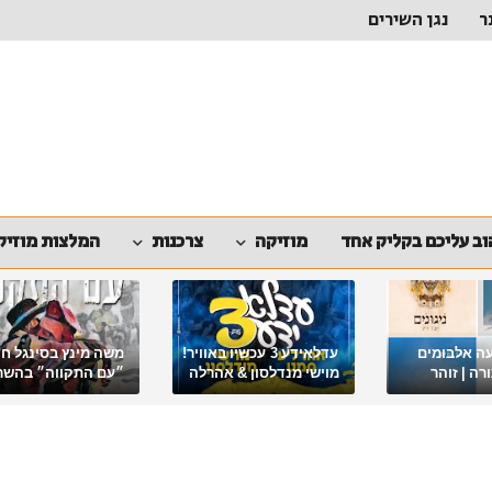
ר
נגן השירים
ב עליכם בקליק אחד
מוזיקה
צרכנות
המלצות מוזיק
ה אלבומים
עדלאידע 3 עכשיו באוויר!
משה מינץ בסינגל ח
ה | זוהר
מוישי מנדלסון & אהרלה
״עם התקווה״ בהשר
סאמעט באלבום פורימי
ארגון "ביחד ננצח"
מיוחד