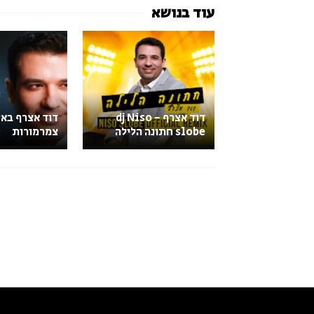
דוד אצרף - dj Niso
דוד אצרף בא
slobe חתונה הלילה
צמרמורות