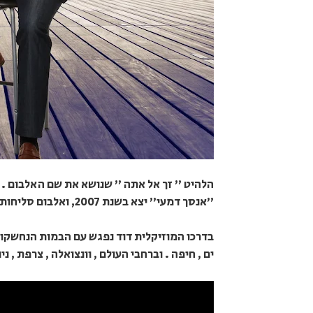
"אנסך דמעי" יצא בשנת 2007, ואלבום סליחות אותנטי .
בדרכו המוזיקלית דוד נפגש עם הבמות הנחשקות ב
ים , חיפה . וברחבי העולם , וונצואלה , צרפת , ניו