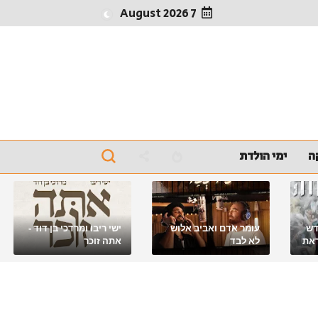
7 August 2026
ה
ימי הולדת
דש
עומר אדם ואביב אלוש
ישי ריבו ומרדכי בן דוד -
את
לא לבד
אתה זוכר