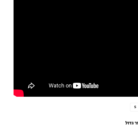
S
ר גדול