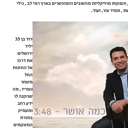
 , והפקות מוזיקליות מהטובים והמוכשרים בארץ רמי לב , גילי
ת , תמיר צור, ועוד.
דוד בן 35
יליד
ירושלים
את דרכו
אל החזנות
החל
משחר
נעוריו , מה
שהקנה לו
ידע רחב
ומעמיק
בתורת
המאקמים