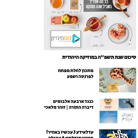
סיכום שנת תשפ"ה במוזיקה היהודית
מתכון לחלת מפתח
לפרנסה ושפע
כנגד ארבעה אלבומים
דיברה התורה | זוהר מלאכי
עדלאידע 3 עכשיו באוויר!