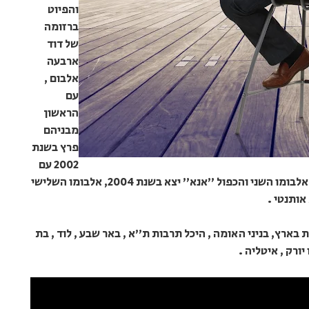
והפיוט
ברזומה
של דוד
ארבעה
אלבום ,
עם
הראשון
מבניהם
פרץ בשנת
2002 עם
הלהיט " זך אל אתה " שנושא את שם האלבום . אלבומו השני והכפול "אנא" יצא בשנת 2004, אלבומו השלישי
ארץ, בניני האומה , היכל תרבות ת"א , באר שבע , לוד , בת
 יורק , איטליה .