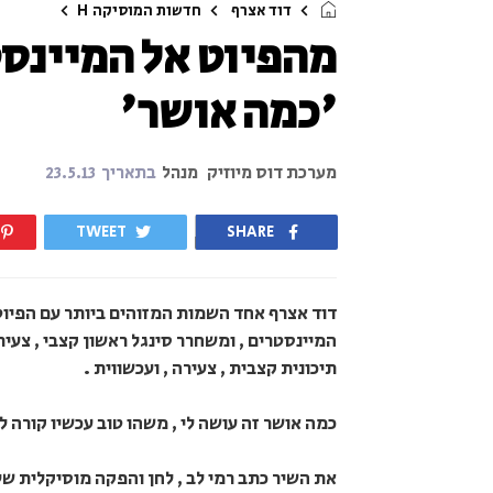
דוד אצרף
חדשות המוסיקה
H
מהפיוט אל המיינסט
'כמה אושר'
מערכת דוס מיוזיק
מנהל
בתאריך
23.5.13
TWEET
SHARE
דוד אצרף אחד השמות המזוהים ביותר עם הפיוט 
המיינסטרים , ומשחרר סינגל ראשון קצבי , צעיר
תיכונית קצבית , צעירה , ועכשווית .
כמה אושר זה עושה לי , משהו טוב עכשיו קורה לי
את השיר כתב רמי לב , לחן והפקה מוסיקלית של