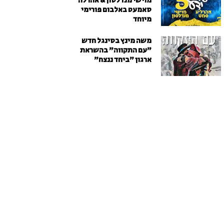
מוישי מנדלסון & אהרלה
סאמעט באלבום פורימי
מיוחד
משה מינץ בסינגל חדש
״עם התקווה״ בהשראת
ארגון "ביחד ננצח"