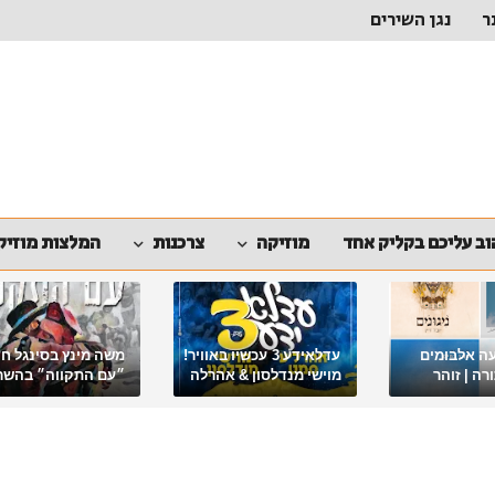
ר
נגן השירים
ב עליכם בקליק אחד
מוזיקה
צרכנות
המלצות מוזיק
ה אלבומים
עדלאידע 3 עכשיו באוויר!
משה מינץ בסינגל ח
ה | זוהר
מוישי מנדלסון & אהרלה
״עם התקווה״ בהשר
סאמעט באלבום פורימי
ארגון "ביחד ננצח"
מיוחד