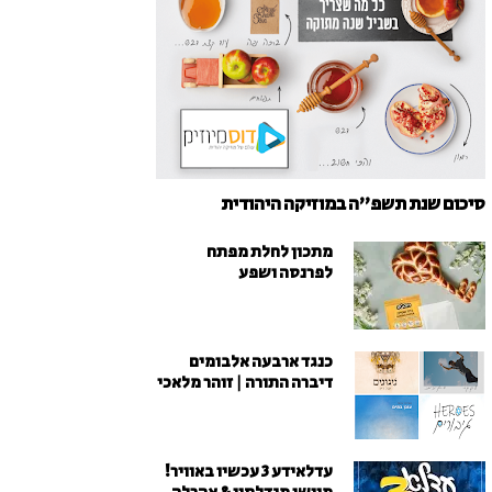
סיכום שנת תשפ"ה במוזיקה היהודית
מתכון לחלת מפתח
לפרנסה ושפע
כנגד ארבעה אלבומים
דיברה התורה | זוהר מלאכי
עדלאידע 3 עכשיו באוויר!