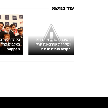
הקינדרלעך עוזיה צדוק
הקינדרלעך ה
ומקהלת שירה-ניו יורק
בקליפ פורים חגיגה
happen