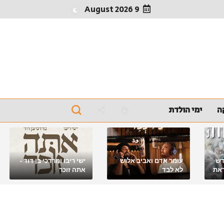
9 August 2026
ה
ימי הולדת
דש
עומר אדם ואביב אלוש
ישי ריבו ומרדכי בן דוד -
את
לא לבד
אתה זוכר