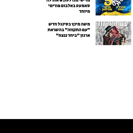
מוישי מנדלסון & אהרלה
סאמעט באלבום פורימי
מיוחד
משה מינץ בסינגל חדש
״עם התקווה״ בהשראת
ארגון "ביחד ננצח"