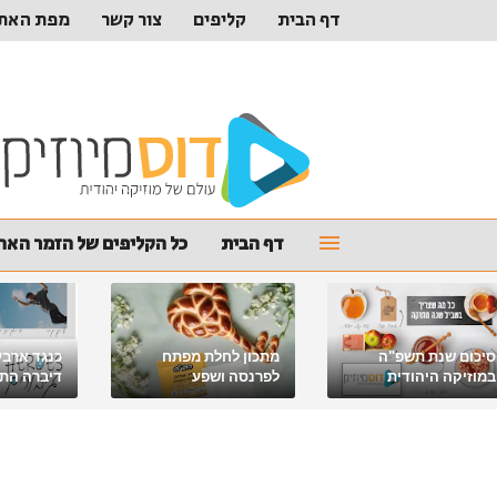
דף הבית
קליפים
צור קשר
מפת האת
דף הבית
כל הקליפים של הזמר האהו
סיכום שנת תשפ"ה
מתכון לחלת מפתח
כנגד ארבע
במוזיקה היהודית
לפרנסה ושפע
דיברה התור
מלאכי