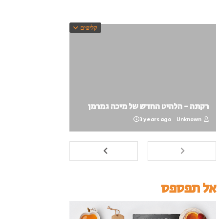
קליפים
רקתה - הלהיט החדש של מיכה גמרמן
3 years ago
Unknown
אל תפספס