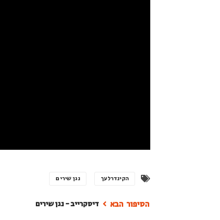
הקינדרלעך
נגן שירים
דיסקרייב - נגן שירים