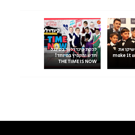
שיקו את
להקת קינדרלעך בסינגל
האלבום החדש make it
חדש ומקפיץ במיוחד!
THE TIME IS NOW