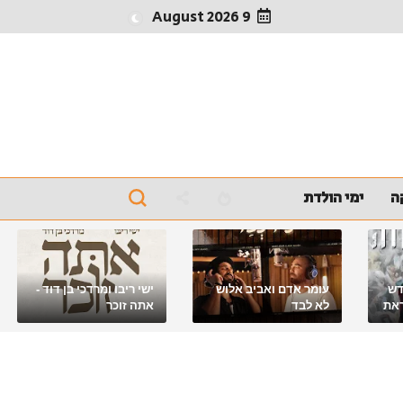
9 August 2026
ה
ימי הולדת
דש
עומר אדם ואביב אלוש
ישי ריבו ומרדכי בן דוד -
את
לא לבד
אתה זוכר