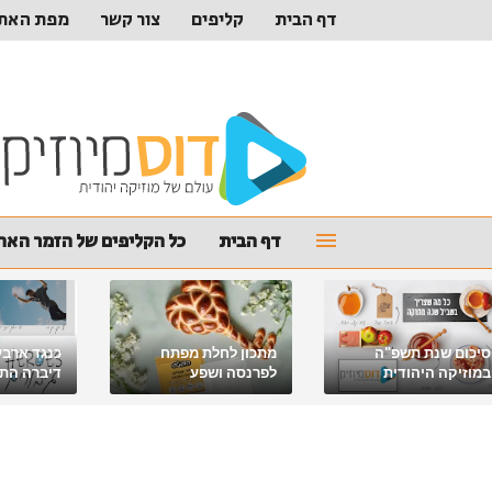
דף הבית
קליפים
צור קשר
מפת האת
דף הבית
כל הקליפים של הזמר האהו
סיכום שנת תשפ"ה
מתכון לחלת מפתח
כנגד ארבע
במוזיקה היהודית
לפרנסה ושפע
דיברה התור
מלאכי