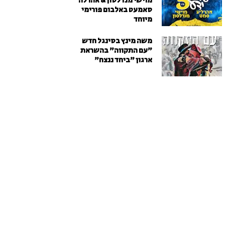
מוישי מנדלסון & אהרלה
סאמעט באלבום פורימי
מיוחד
משה מינץ בסינגל חדש
״עם התקווה״ בהשראת
ארגון "ביחד ננצח"