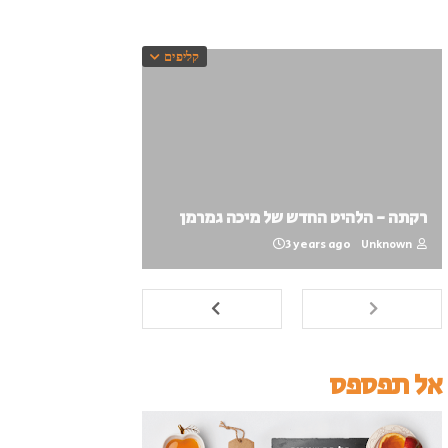
קליפים
רקתה - הלהיט החדש של מיכה גמרמן
3 years ago
Unknown
אל תפספס