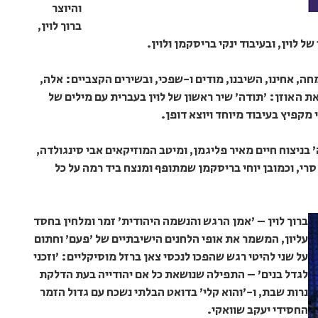
והיוצר
ברוך לוין,
 לוין, ובעיבוד ינקי בריסקמן ולוין.
ה, אחינו, השיבנו, מודים ו-שפכי, ובשירים הקצביים: אלה,
ת האוזן: 'תודה' שיר ראשון של לוין בעברית עם מילים של
מקפיץ בעיבוד מיוחד ויוצא דופן.
ניצוח חיים מאיר פליגמן, ומיטב המוזיקאים אבי סינגולדה,
 סרי, וכמובן יוחי בריסקמן שמתופף ומנצח ביד רמה על כל
ברוך לוין – 'אמן הרגש והנשמה היהודית' זמר ומלחין בחסד
עליון, המשמר את אופי הלחנים הישיבתיים של 'פעם' וחתום
על שני להיטי רגש שהפכו לנכסי צאן ברזל מוסיקליים: 'וזכני
לגדל בנים' – התפילה שנושאת כל אם יהודייה בעת הדלקת
נרות שבת, ו-'והוא קלי' בדואט הבלתי נשכח עם גדול הזמר
החסידי יעקב שוואקי.