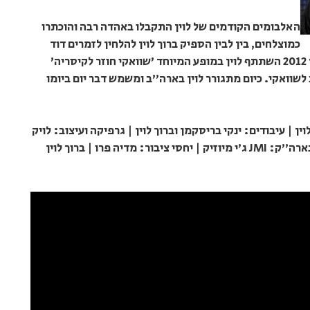
האלבומים הקודמים של לוין התקבלו באהדה רבה והוכתרו
כמוצלחים, בין לבין הספיק ברוך לוין להלחין לזמרים דוד
גבאי, שלומי גרטנר, אוהד מושקוביץ ועוד. בקיץ 2012 השתתף לוין במופע המיוחד 'שוואקי חוזר לקיסריה'
לשוואקי. כיום מתגורר לוין בארה"ב ומשמש דבר יום ביומו
ן | עיבודים: ינקי בריסקמן וברוך לוין | גרפיקה ועיצוב: לויק
טובול | הפצה בארה"ב: אדרת מיוזיק | הפצה בארה"ק: JMI ג'י מיוזיק | יחסי ציבור: מדיה פרו | ברוך לוין