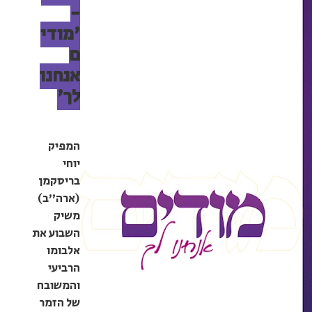
-
'מודי
ם
אנחנו
לך'
המפיק
יוחי
בריסקמן
(ארה"ב)
משיק
השבוע את
אלבומו
הרביעי
והמשובח
של הזמר