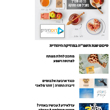
סיכום שנת תשפ"ה במוזיקה היהודית
מתכון לחלת מפתח
לפרנסה ושפע
כנגד ארבעה אלבומים
דיברה התורה | זוהר מלאכי
עדלאידע 3 עכשיו באוויר!