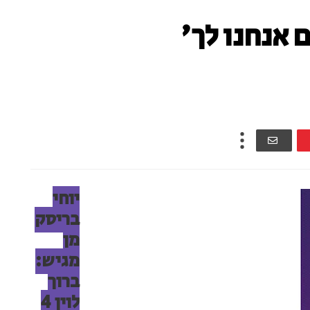
יוחי
בריסק
מן
מגיש:
ברוך
לוין 4