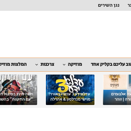
ר
נגן השירים
ב עליכם בקליק אחד
מוזיקה
צרכנות
המלצות מוזיק
ה אלבומים
עדלאידע 3 עכשיו באוויר!
משה מינץ בסינגל ח
ה | זוהר
מוישי מנדלסון & אהרלה
״עם התקווה״ בהשר
סאמעט באלבום פורימי
ארגון "ביחד ננצח"
מיוחד