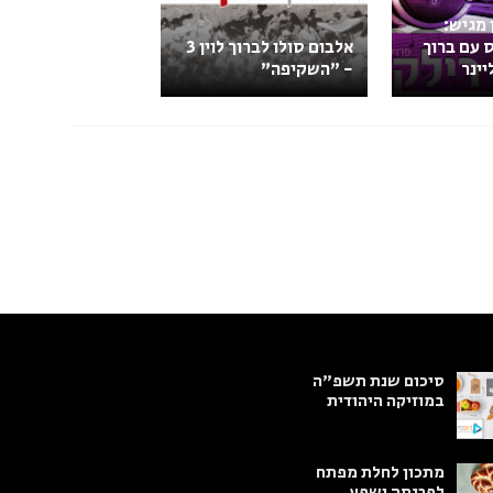
 מגיש:
 עם ברוך
אלבום סולו לברוך לוין 3
יינר
- "השקיפה"
סיכום שנת תשפ"ה
במוזיקה היהודית
מתכון לחלת מפתח
לפרנסה ושפע