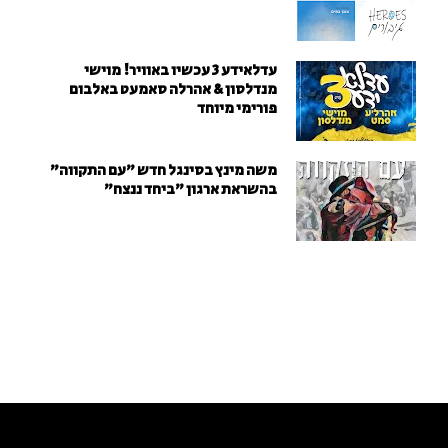
עדלאידע 3 עכשיו באוויר! מוישי
מנדלסון & אהרלה סאמעט באלבום
פורימי מיוחד
משה מינץ בסינגל חדש ״עם התקווה״
בהשראת ארגון "ביחד ננצח"