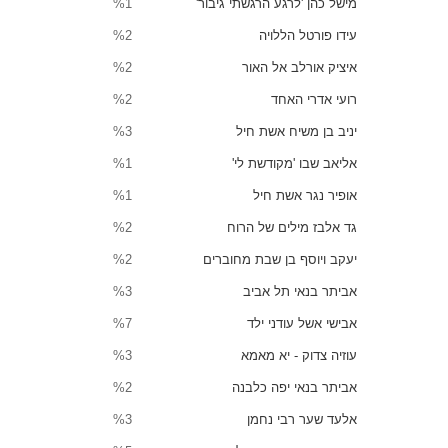
מישל כהן 'לרגע הרגשתי גיבור'
%1
עידו פורטל הללויה
%2
איציק אורלב אל האור
%2
רועי אדרי האחד
%2
יניב בן משיח אשת חיל
%3
אליאב שבו 'מקודשת לי'
%1
אופיר נגר אשת חיל
%1
גד אלבז מילים של הרוח
%2
יעקב ויוסף בן שבת מחוברים
%2
אביתר בנאי תל אביב
%3
אבישי אשל עודני ילד
%7
עוזיה צדוק - יא מאמא
%3
אביתר בנאי יפה כלבנה
%2
אלעד שער רבי נחמן
%3