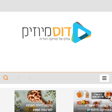
סיכום שנת תשפ"ה
מתכון לחלת מפתח
במוזיקה היהודית
לפרנסה ושפע