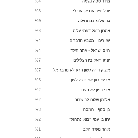
מידד טסה נשמה
%4
יובל טייב אם אין אני לי
%3
גד אלבז כבתחילה
%9
אהרון רזאל דעתי עליה
%3
ישי ריבו - מטבע הדברים
%4
חיים ישראל - אתה הילד
%4
יונתן רזאל בין הצלילים
%7
איציק דדיה לשון הרע לא מדבר אלי
%7
אבישי רוזן אני רוצה לעוף
%5
אבי בניון לא פעם
%2
אלנתן שלום לב שבור
%2
בן סנוף - חמסה
%3
ירון בן עמי ''בואו נתחזק''
%2
אוהד משיח הלב
%1