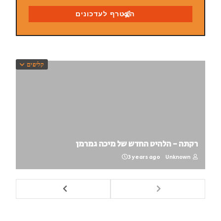
קליפים
רקתה - הלהיט החדש של מיכה גמרמן
3 years ago
Unknown