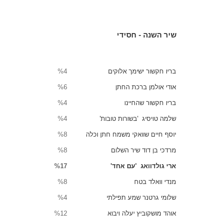
שיר השנה - חסידי
בריו חקשור ישימך אלוקים
%4
אודי אולמן ברכת החתן
%6
בריו חקשור שהחיינו
%4
שלמה טויסיג 'בשורות טובות'
%4
יוסף חיים שוואקי משמח חתן וכלה
%8
מרדכי בן דוד שיר השלום
%8
ארי גולדוואג 'עם אחד'
%17
מנדי וואלד בטח
%8
שלומי גרטנר שמע תפילתי
%4
אוהד מושקוביץ יעלה ויבוא
%12