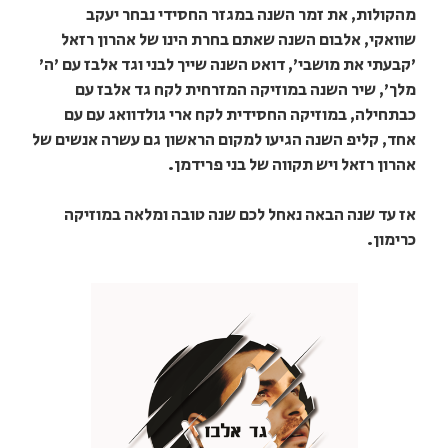
מהקולות, את זמר השנה במגזר החסידי נבחר יעקב
שוואקי, אלבום השנה שאתם בחרת הינו של אהרון רזאל
'קבעתי את מושבי', דואט השנה שייך לבני וגד אלבז עם 'ה'
מלך', שיר השנה במוזיקה המזרחית לקח גד אלבז עם
כבתחילה, במוזיקה החסידית לקח ארי גולדוואג עם עם
אחד, קליפ השנה הגיעו למקום הראשון גם עשרה אנשים של
אהרון רזאל ויש תקווה של בני פרידמן.
אז עד שנה הבאה נאחל לכם שנה טובה ומלאה במוזיקה
כרימון.