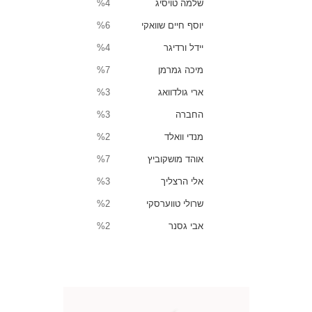
שלמה טויסיג
%4
יוסף חיים שוואקי
%6
יידל ורדיגר
%4
מיכה גמרמן
%7
ארי גולדוואג
%3
החברה
%3
מנדי וואלד
%2
אוהד מושקוביץ
%7
אלי הרצליך
%3
שרולי טווערסקי
%2
אבי גסנר
%2