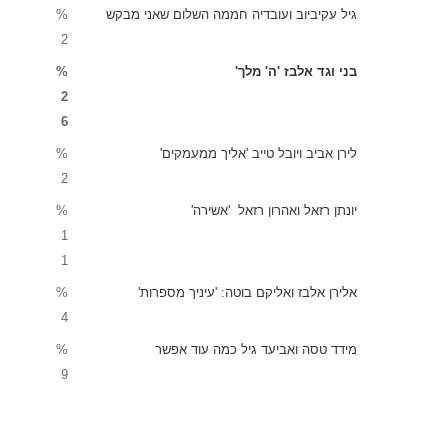
גיל עקיביוב ועובדיה חממה השלום שאני מבקש
%
2
בני וגד אלבז 'ה' מלך'
%
2
6
לירן אביב ויובל טייב 'אליך ממעמקים'
%
2
יונתן רזאל ואהרון רזאל 'אשירה'
%
1
1
אלירן אלבז ואליקם בוטה: 'עיניך מספרות'
%
4
מידד טסה ואביעד גיל כמה עוד אפשר
%
9