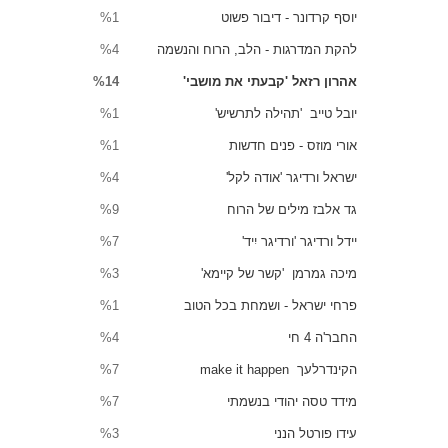
יוסף קרדונר - דיבור פשוט
%1
להקת המדרגות - הלב, הרוח והנשמה
%4
אהרון רזאל 'קבעתי את מושבי'
%14
יובל טייב 'תהילה לתרשיש'
%1
אורי מוזס - פנים חדשות
%1
ישראל ורדיגר 'אודה לקל'
%4
גד אלבז מילים של הרוח
%9
יידל ורדיגר 'ורדיגר יִיד'
%7
מיכה גמרמן 'קשר של קיימא'
%3
פרחי ישראל - ושמחת בכל הטוב
%1
החבר'ה 4 חי
%4
הקינדרלעך make it happen
%7
מידד טסה יהודי בנשמתי
%7
עידו פורטל הנני
%3