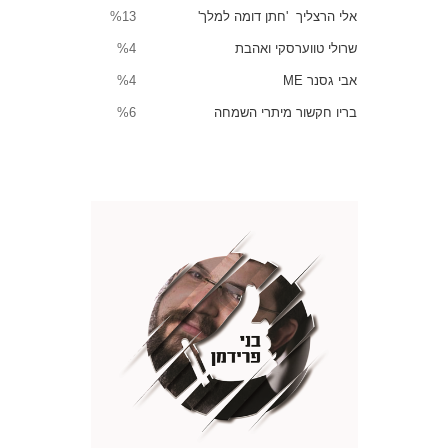
אלי הרצליך 'חתן דומה למלך'
%13
שרולי טווערסקי ואהבת
%4
אבי גסנר ME
%4
בריו חקשור מיתרי השמחה
%6