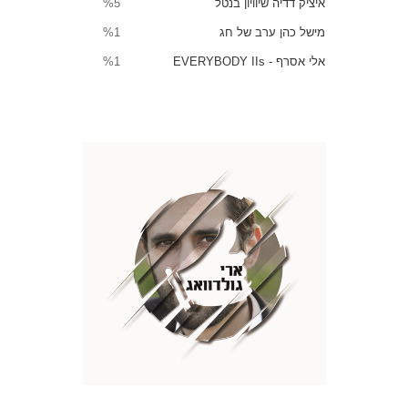
איציק דדיה שיוויון בנטל
%5
מישל כהן ערב של חג
%1
אלי אסרף - EVERYBODY IIs
%1