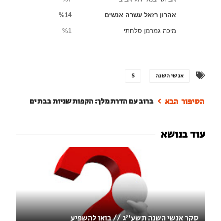
אהרון רזאל עשרה אנשים
%14
מיכה גמרמן סלחתי
%1
אנשי השנה
S
ברוב עם הדרת מלך: הקפות שניות בבת ים
סקר אנשי השנה תשע''ג // בואו להשפיע