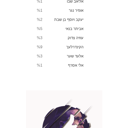
אליאב שבו
%1
אופיר נגר
%1
יעקב ויוסף בן שבת
%2
אביתר בנאי
%5
עוזיה צדוק
%3
הקינדרלעך
%9
אלעד שער
%3
אלי אסרף
%1