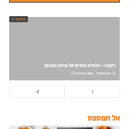
קליפים
רקתה - הלהיט החדש של מיכה גמרמן
3 years ago
Unknown
אל תפספס