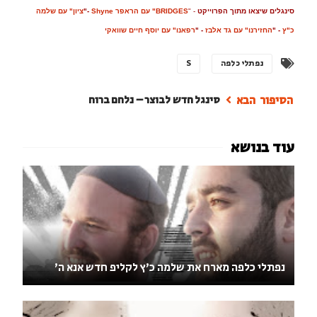
סינגלים שיצאו מתוך הפרוייקט
-
"
BRIDGES" עם הראפר Shyne
-"
ציון" עם שלמה
כ"ץ
- "
החזירנו" עם גד אלבז
- "
רפאנו" עם יוסף חיים שוואקי
נפתלי כלפה
S
סינגל חדש לבוצר – נלחם ברוח
נפתלי כלפה מארח את שלמה כ'ץ לקליפ חדש אנא ה'