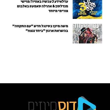
עדלאידע 3 עכשיו באוויר! מוישי
מנדלסון & אהרלה סאמעט באלבום
פורימי מיוחד
משה מינץ בסינגל חדש ״עם התקווה״
בהשראת ארגון "ביחד ננצח"