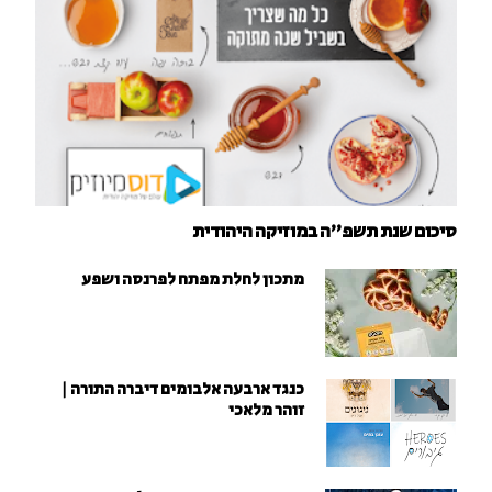
סיכום שנת תשפ"ה במוזיקה היהודית
מתכון לחלת מפתח לפרנסה ושפע
כנגד ארבעה אלבומים דיברה התורה |
זוהר מלאכי