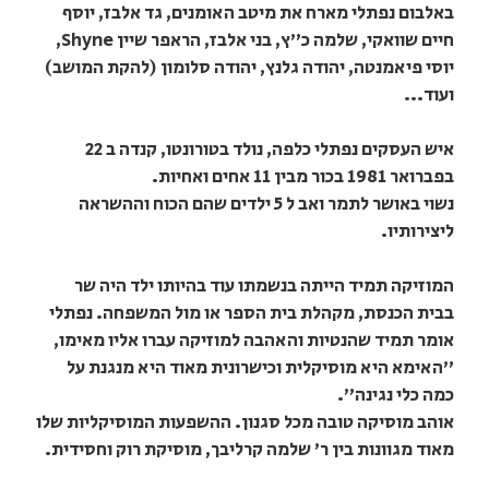
באלבום נפתלי מארח את מיטב האומנים, גד אלבז, יוסף
חיים שוואקי, שלמה כ"ץ, בני אלבז, הראפר שיין Shyne,
יוסי פיאמנטה, יהודה גלנץ, יהודה סלומון (להקת המושב)
ועוד...
איש העסקים נפתלי כלפה, נולד בטורונטו, קנדה ב 22
בפברואר 1981 בכור מבין 11 אחים ואחיות.
נשוי באושר לתמר ואב ל 5 ילדים שהם הכוח וההשראה
ליצירותיו.
המוזיקה תמיד הייתה בנשמתו עוד בהיותו ילד היה שר
בבית הכנסת, מקהלת בית הספר או מול המשפחה. נפתלי
אומר תמיד שהנטיות והאהבה למוזיקה עברו אליו מאימו,
"האימא היא מוסיקלית וכישרונית מאוד היא מנגנת על
כמה כלי נגינה".
אוהב מוסיקה טובה מכל סגנון. ההשפעות המוסיקליות שלו
מאוד מגוונות בין ר' שלמה קרליבך, מוסיקת רוק וחסידית.