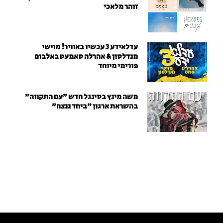
זוהר מלאכי
עדלאידע 3 עכשיו באוויר! מוישי
מנדלסון & אהרלה סאמעט באלבום
פורימי מיוחד
משה מינץ בסינגל חדש ״עם התקווה״
בהשראת ארגון "ביחד ננצח"