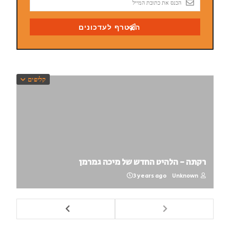
קליפים
רקתה - הלהיט החדש של מיכה גמרמן
3 years ago
Unknown