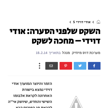
אודי דוידי
S
השקט שלפני הסערה: אודי
דוידי – מחכה לשקט
מערכת דוס מיוזיק
מנהל
בתאריך
18.2.14
הזמר והיוצר המוערך אודי
דוידי נמצא בישורת
האחרונה לקראת אלבומו
השישי והחדש, שיושק אי"ה
לקראת חג הפורים הבא