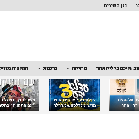
ר
נגן השירים
ב עליכם בקליק אחד
מוזיקה
צרכנות
המלצות מוזיק
ה אלבומים
עדלאידע 3 עכשיו באוויר!
משה מינץ בסינגל ח
ה | זוהר
מוישי מנדלסון & אהרלה
״עם התקווה״ בהשר
סאמעט באלבום פורימי
ארגון "ביחד ננצח"
מיוחד