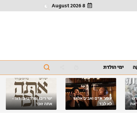
8 August 2026
ה
ימי הולדת
דש
עומר אדם ואביב אלוש
ישי ריבו ומרדכי בן דוד -
את
לא לבד
אתה זוכר