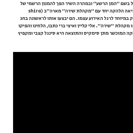
גל בשם "המן הרשע" ובמהרה השיר הפך להמנון הרשמי של
החג. השנה, מוציאה הלהקה יחד עם "מקהלת שירה" מארה"ב (shira
ופק במיוחד לרגל האירוע עצמו. הם יבצעו אותו לראשונה בחג
קהלת "שירה". אלי קליין ואיצי ברי כתבו, הלחינו והפיקו
קה המוכשר מתן סימקיס והתוצאה היא סינגל קצבי ומקפיץ