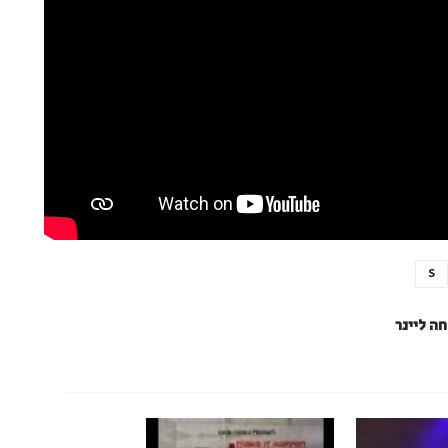
S
ה ליינר