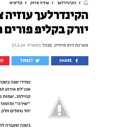
הקינדרלעך
עוזיה צדוק
קליפים
הקינדרלעך עוזיה צ
יורק בקליפ פורים ח
מערכת דוס מיוזיק
מנהל
בתאריך
27.2.14
TWEET
SHARE
כמידי שנה בשנה 
אנג'לס אירוע חג
קהילתו. שמות כמ
"שירה" ותזמורת 
יחד נוטלים חלק
בשנה שעברה לקר