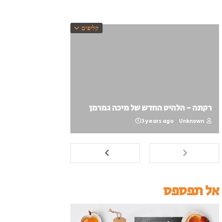
קליפים
רקתה - הלהיט החדש של מיכה גמרמן
3 years ago
Unknown
אל תפספס