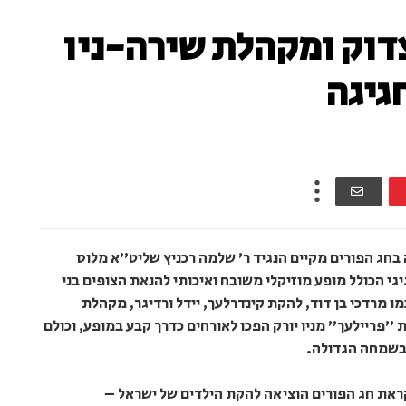
דוק ומקהלת שירה-ניו
גיגה
בחג הפורים מקיים הנגיד ר' שלמה רכניץ שליט"א מלוס
יגי הכולל מופע מוזיקלי משובח ואיכותי להנאת הצופים בני
ו מרדכי בן דוד, להקת קינדרלעך, יידל ורדיגר, מקהלת
"פריילעך" מניו יורק הפכו לאורחים כדרך קבע במופע, וכולם
 בשמחה הגדולה.
את חג הפורים הוציאה להקת הילדים של ישראל –