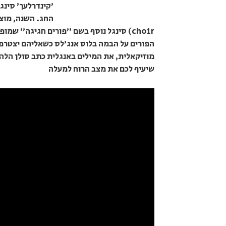
'קינדרלעך' סינ
choir) סינגל נוסף בשם "פורים חגיגה" שמ
הפורים על הבמה בלוס אנג'לס כשאליהם יצטרפו מ
מוזיקאלית, את המילים באנגלית כתב סולן הלה
שיעיף לכם את מצב הרוח למעלה