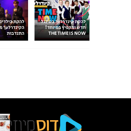
להקת קינדרלעך בסינגל
להקת הילדים
חדש ומקפיץ במיוחד!
הקינדרלעך מ
THE TIME IS NOW
התנדבות