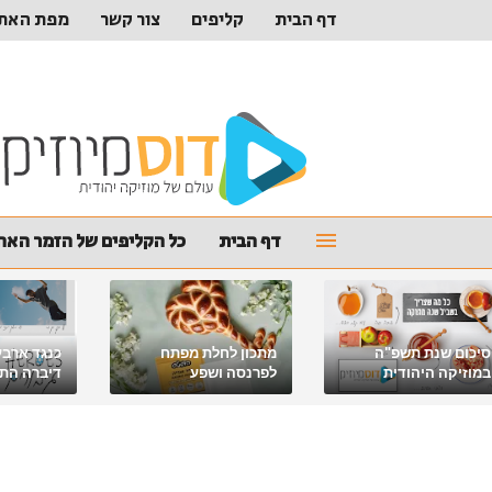
דף הבית
קליפים
צור קשר
מפת האת
דף הבית
כל הקליפים של הזמר האהו
סיכום שנת תשפ"ה
מתכון לחלת מפתח
כנגד ארבע
במוזיקה היהודית
לפרנסה ושפע
דיברה התור
מלאכי