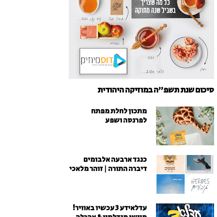
סיכום שנת תשפ"ה במוזיקה היהודית
מתכון לחלת מפתח
לפרנסה ושפע
כנגד ארבעה אלבומים
דיברה התורה | זוהר מלאכי
עדלאידע 3 עכשיו באוויר!