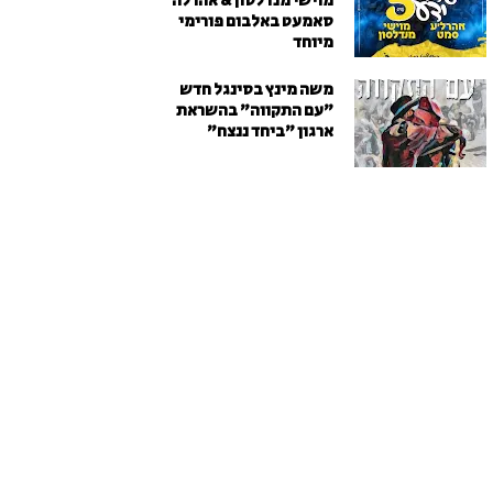
מוישי מנדלסון & אהרלה
סאמעט באלבום פורימי
מיוחד
משה מינץ בסינגל חדש
״עם התקווה״ בהשראת
ארגון "ביחד ננצח"