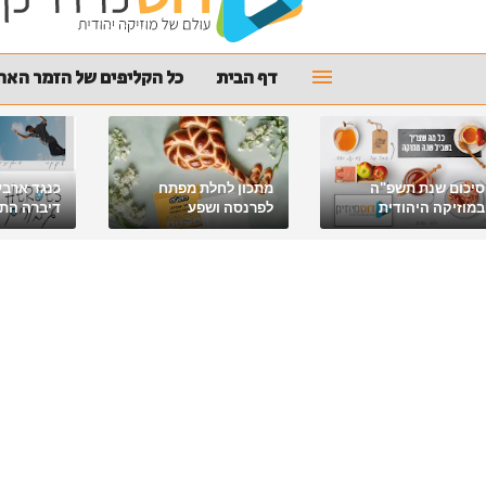
דף הבית
כל הקליפים של הזמר האהו
סיכום שנת תשפ"ה
מתכון לחלת מפתח
כנגד ארבע
במוזיקה היהודית
לפרנסה ושפע
דיברה התור
מלאכי