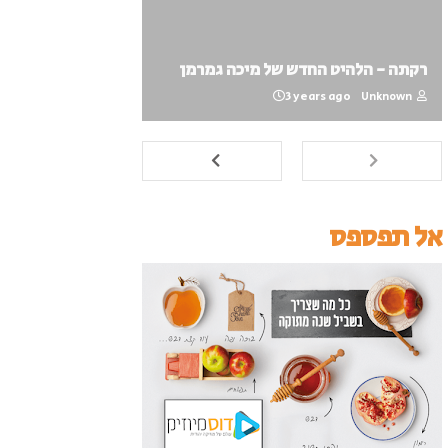
רקתה - הלהיט החדש של מיכה גמרמן
3 years ago
Unknown
אל תפספס