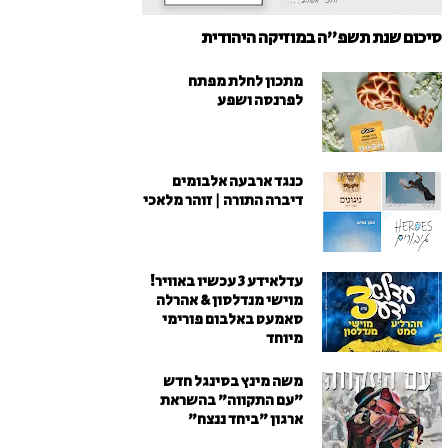
סיכום שנת תשפ"ה במוזיקה היהודית
מתכון לחלת מפתח
לפרנסה ושפע
כנגד ארבעה אלבומים
דיברה התורה | זוהר מלאכי
עדלאידע 3 עכשיו באוויר!
מוישי מנדלסון & אהרלה
סאמעט באלבום פורימי
מיוחד
משה מינץ בסינגל חדש
״עם התקווה״ בהשראת
ארגון "ביחד ננצח"