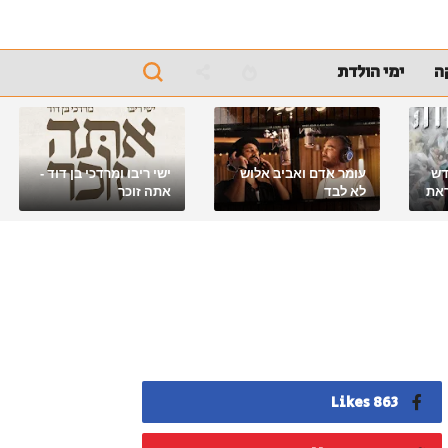
ה
ימי הולדת
דש
עומר אדם ואביב אלוש
ישי ריבו ומרדכי בן דוד -
את
לא לבד
אתה זוכר
863 Likes