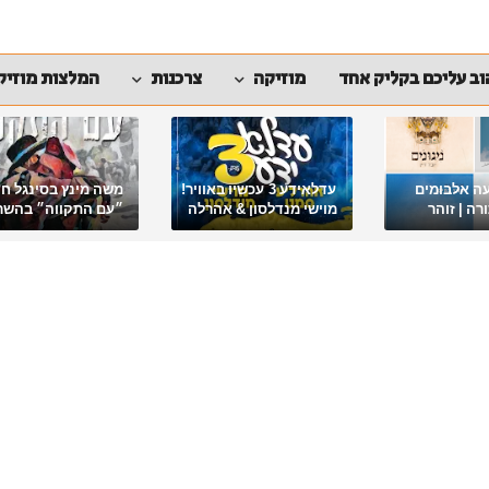
ב עליכם בקליק אחד
מוזיקה
צרכנות
המלצות מוזיק
ה אלבומים
עדלאידע 3 עכשיו באוויר!
משה מינץ בסינגל ח
ה | זוהר
מוישי מנדלסון & אהרלה
״עם התקווה״ בהשר
סאמעט באלבום פורימי
ארגון "ביחד ננצח"
מיוחד