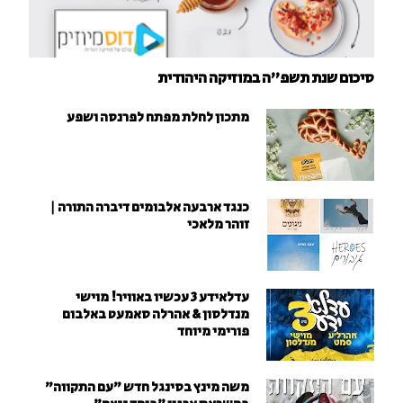
סיכום שנת תשפ"ה במוזיקה היהודית
מתכון לחלת מפתח לפרנסה ושפע
כנגד ארבעה אלבומים דיברה התורה |
זוהר מלאכי
עדלאידע 3 עכשיו באוויר! מוישי
מנדלסון & אהרלה סאמעט באלבום
פורימי מיוחד
משה מינץ בסינגל חדש ״עם התקווה״