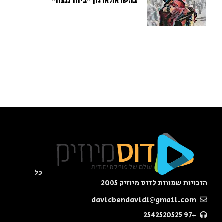
בהשראת ארגון "ביחד ננצח"
כל
הזכויות שמורות לדוס מיוזיק 2005
davidbendavid1@gmail.com
+97 2542520525