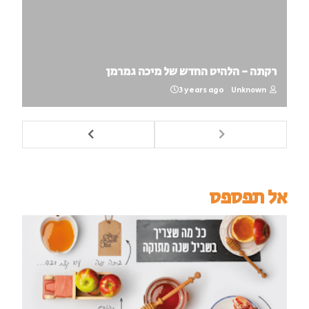
רקתה - הלהיט החדש של מיכה גמרמן
3 years ago
Unknown
אל תפספס