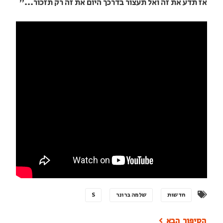
אז תדע את זה ואל תעצור בדרכך היום את זה רק תזכור..."
חדשות
שלמה ברונר
S