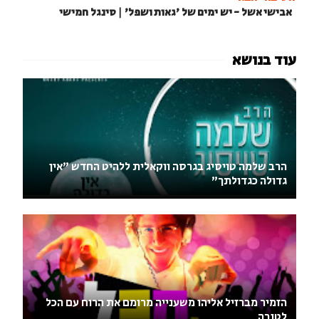
אבישי אשל - יש ימים של 'גאות ושפל' | סינגל חמישי
הרב שלמה טויסיג בגרסה ווקאלית ללהיט החדש "אין
גדולה כגדולתך"
הזמיר מברזיל אליהו משענייה מרומם את הרוח עם הכל
לטובה