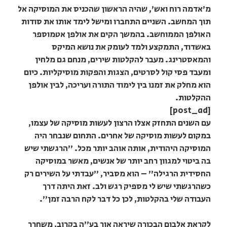
מ'אדמה רוח ואש', שהיה הראשון שהכניס את המוסיקה אל
תוך המחשב. השניים התחברו ומישל לימד אותו את סודות
האולפן הממוחשב. בהמשך הקים את אולפן אטמוספר
באשדוד, התמקצע ולמד לעומק את נושא המיקס
והמאסטרינג. מעבר להקלטות שירים, מנחם גם מלחין
ומעבד פסי קול לסרטים, הצגות והפקות מוסיקליות. כיום
הוא מחלק את זמנו בין לימוד התורה ועריכה, לבין אולפן
ההקלטות.
[post_ad]
עם השנים התחזק אצלו הרצון לעשות מוסיקה של עצמו,
במקום לעשות מוסיקה של אחרים. התחום שנבחר היה
המוסיקה היהודית, אותה אוהב יותר מכל. "הרגשתי שיש
בה ביטוי למגוון רחב יותר של אנשים, מאשר במוסיקה
החסידית הרגילה" – הוא מסביר, "עבדתי על השירים רק
כשהרגשתי שיש לי מספיק רגש ולב. זאת היתה דרך
העבודה שלי בהקלטות, לכן כל דבר לקח הרבה זמן".
לקראת אלבום הבכורה שיראה אור בע"ה בקרוב, משחרר