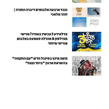
כנגד ארבעה אלבומים דיברה התורה |
זוהר מלאכי
עדלאידע 3 עכשיו באוויר! מוישי
מנדלסון & אהרלה סאמעט באלבום
פורימי מיוחד
משה מינץ בסינגל חדש ״עם התקווה״
בהשראת ארגון "ביחד ננצח"