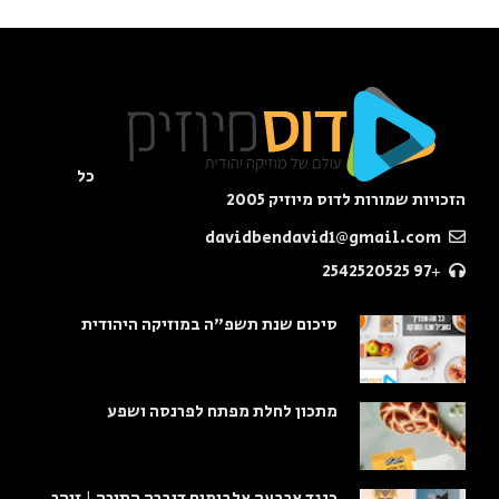
כל
הזכויות שמורות לדוס מיוזיק 2005
davidbendavid1@gmail.com
+97 2542520525
סיכום שנת תשפ"ה במוזיקה היהודית
מתכון לחלת מפתח לפרנסה ושפע
כנגד ארבעה אלבומים דיברה התורה | זוהר