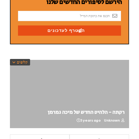
קליפים
רקתה - הלהיט החדש של מיכה גמרמן
3 years ago
Unknown