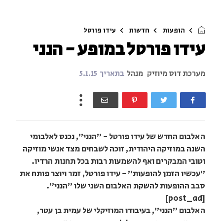
הופעות
חדשות
עידו פורטל
עידו פורטל במופע - הנני
מערכת דוס מיוזיק
מנהל
בתאריך
5.1.15
האלבום החדש של עידו פורטל - "הנני", נכנס לאלבומי
השנה במוזיקה היהודית, זוכה לשבחים מצד אנשי מוזיקה
וטובי המבקרים ואף להשמעות רבות בכל תחנות הרדיו.
"עכשיו הזמן להופעות" - עידו פורטל, זמר ויוצר פותח את
סבב ההופעות להשקת האלבום השני שלו "הנני".
[post_ad]
האלבום "הנני", בעיבודו המוזיקלי של עמית בן עטר,