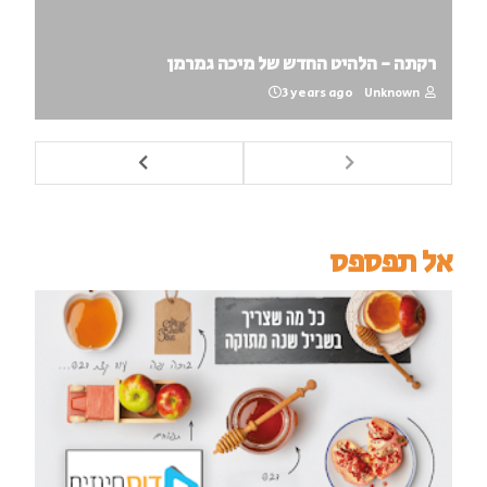
רקתה - הלהיט החדש של מיכה גמרמן
3 years ago
Unknown
אל תפספס