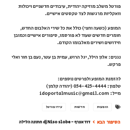
פורטל משלב מוזיקה יהודית, עיבודים חדשניים ויכולות
וואקליות מרגשות לצד טקסטים אישיים.
המופע (כשעה וחצי) כולל את כל שירי האלבום החדש,
חומרים חדשים שעוד לא פורסמו, סיפורים אישיים וכמובן
חידושים ושירים מאלבומו הקודם.
נגנים: אלון הילל, יגל הרוש, עמית בן עטר, נעם בן חור ואלי
פרקש.
להזמנת המופע ולפרטים נוספים:
טלפון: 054-425-4444 (יהודה קלמן)
מייל: idoportalmusic@gmail.com
הופעות
חדשות
עידו פורטל
דוד אצרף - dj Niso slobe חתונה הלילה