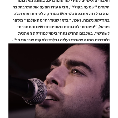
ועיבודים אישיים לשירי קודש מוכרים. בשונה מאלבומו
הקודם "שמעה בקולי", מביא עידו הפעם את התרבות בה
הוא גדל וזה מתבטא בשימוש במוזיקה לטינית ופופ וכלה
במוזיקת נשמה. ואכן, "בזמן שנעדרתי מהאולפן" מספר
פורטל, "נפתחתי לסגנונות נוספים וחדשים והתחברתי
לשורשיי. באלבום החדש נתתי ביטוי למוזיקה האתנית
ולתרבות ממנה שאבתי ועליה גדלתי ולמקום שבו אני חי".