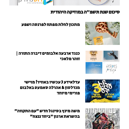
סיכום שנת תשפ"ה במוזיקה היהודית
מתכון לחלת מפתח לפרנסה ושפע
כנגד ארבעה אלבומים דיברה התורה |
זוהר מלאכי
עדלאידע 3 עכשיו באוויר! מוישי
מנדלסון & אהרלה סאמעט באלבום
פורימי מיוחד
משה מינץ בסינגל חדש ״עם התקווה״
בהשראת ארגון "ביחד ננצח"