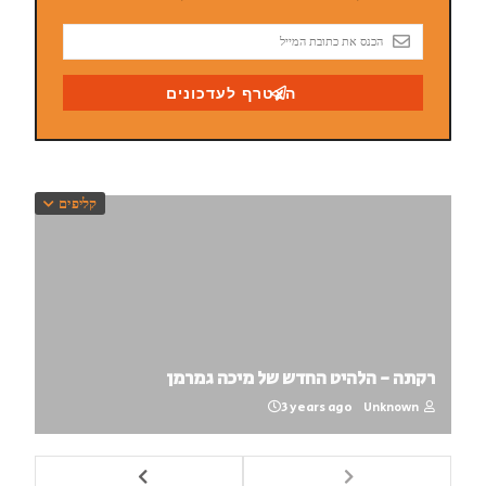
קליפים
רקתה - הלהיט החדש של מיכה גמרמן
3 years ago
Unknown