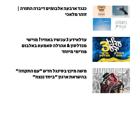
כנגד ארבעה אלבומים דיברה התורה |
זוהר מלאכי
עדלאידע 3 עכשיו באוויר! מוישי
מנדלסון & אהרלה סאמעט באלבום
פורימי מיוחד
משה מינץ בסינגל חדש ״עם התקווה״
בהשראת ארגון "ביחד ננצח"