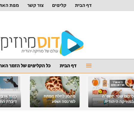
דף הבית
קליפים
צור קשר
מפת האת
דף הבית
כל הקליפים של הזמר האהו
סיכום שנת תשפ"ה
מתכון לחלת מפתח
כנגד ארבע
במוזיקה היהודית
לפרנסה ושפע
דיברה התור
מלאכי