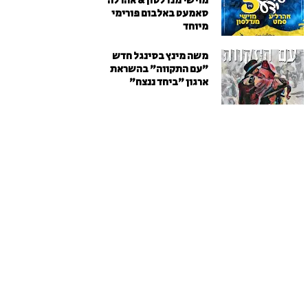
מוישי מנדלסון & אהרלה
סאמעט באלבום פורימי
מיוחד
משה מינץ בסינגל חדש
״עם התקווה״ בהשראת
ארגון "ביחד ננצח"