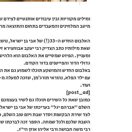
ומילים מקוריות ובין עיבודים אותנטיים לצידם 
מיטב המלחינים והמעבדים בתחום והתוצאה מרש
האלבום החדש ה-33(!) של אבי ב
שאת מילותיו כתב הצדיק רבי יעקב אבוחצירא זי״
ומעניין. הפיוט שמסיים את האלבום הוא הלהיט 
גדולי הדור והפייטנים בדור הקודם.
באלבום החדש והמושקע תוכלו לשמוע גם את הג
ועוד.
[post_ad]
כמובן שאת כל השירים תוכלו גם לשיר בעצמכם
לצד שירת הבקשות וסדר שבת ויום טוב השלם, כ
השבת שלכם ולכל שמחה. הספר זכה לברכתו של מ
רבי משה חבושה ורבי אליהו אוזן הי"ו.