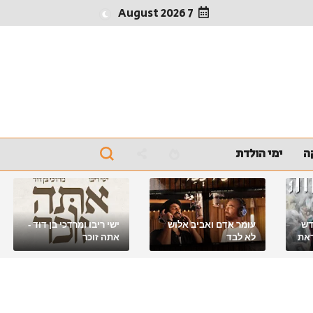
7 August 2026
ה
ימי הולדת
דש
עומר אדם ואביב אלוש
ישי ריבו ומרדכי בן דוד -
את
לא לבד
אתה זוכר