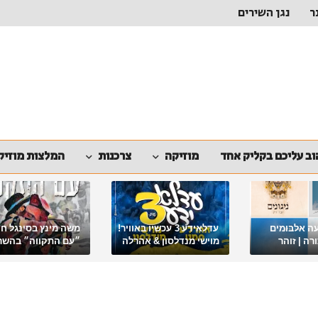
ר
נגן השירים
ב עליכם בקליק אחד
מוזיקה
צרכנות
המלצות מוזיק
ה אלבומים
עדלאידע 3 עכשיו באוויר!
משה מינץ בסינגל ח
ה | זוהר
מוישי מנדלסון & אהרלה
״עם התקווה״ בהשר
סאמעט באלבום פורימי
ארגון "ביחד ננצח"
מיוחד