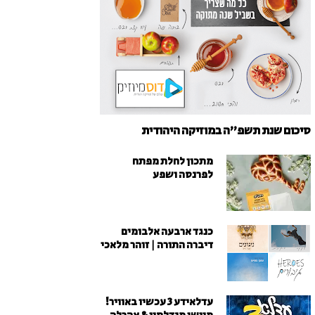
סיכום שנת תשפ"ה במוזיקה היהודית
מתכון לחלת מפתח
לפרנסה ושפע
כנגד ארבעה אלבומים
דיברה התורה | זוהר מלאכי
עדלאידע 3 עכשיו באוויר!