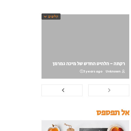
קליפים
רקתה - הלהיט החדש של מיכה גמרמן
3 years ago
Unknown
אל תפספס