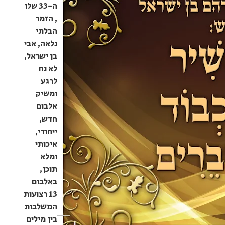
ה-33 שלו
, הזמר
הבלתי
נלאה, אבי
בן ישראל,
לא נח
לרגע
ומשיק
אלבום
חדש,
ייחודי,
איכותי
ומלא
תוכן,
באלבום
13 רצועות
המשלבות
בין מילים