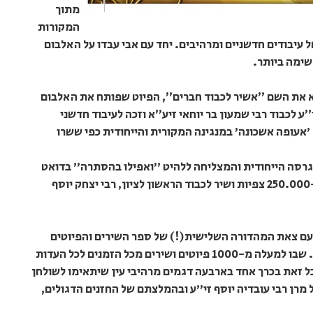
מתוך
המקורות
של עיבודים חדשניים ומרהיבים. יחד עם אבי עבדו על האלבום
ימה ביותר.
ן ישראל, נושא את השם ״אשיר לכבוד חברים״, הפיוט שפותח את האלבום
ע לכבוד רבי שמעון בר יוחאי זיע״א וזכה לעיבוד חדשני
'אעופה אשכונה' במנגינה המקורית והייחודית כפי ששרו
רסה הייחודית והמצליחה ללהיט "ואפילו בהסתרה" בדואט
עם ילד הפלא, נהוראי תורג׳מן, שזכה למעלה מ-250.000 צפיות ושיר לכבוד הראשון לציון, רבי יצחק יוסף
 עם צאת המהדורה השלישית(!) של ספר השירים והפיוטים
השלם "אברהם יגל" בעריכתו של אבי בן ישראל. שבו למעלה מ-1000 פיוטים ושירים מכל הזמנים לכל העדות
ל זאת בכרך אחד בארבעה דגמים מרהיבי עין שיתאימו לשולחן
רן רבי עובדיה יוסף זי"ע ובהמלצתם של החזנים הדגולים,