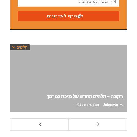
קליפים
רקתה - הלהיט החדש של מיכה גמרמן
3 years ago
Unknown