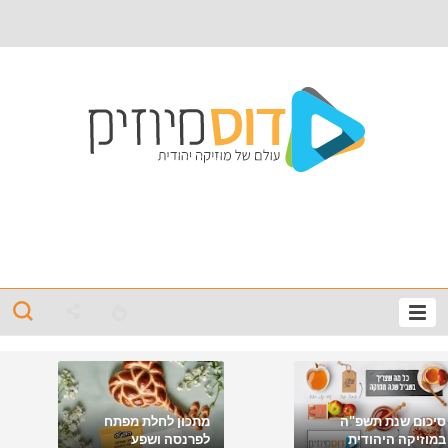
סיכום שנת תשפ"ה
מתכון לחלת מפתח
במוזיקה היהודית
לפרנסה ושפע