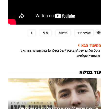
אבישי רוזן
חדשות
כללי
S
הכל על הדיסק 'חביבין' של בעלזא! בתוספת הצצה אל
מאחורי הקלעים
מי שאני עכשיו // אבישי רוזן באלבום שני שכולו פרי