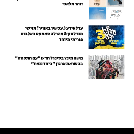
זוהר מלאכי
עדלאידע 3 עכשיו באוויר! מוישי
מנדלסון & אהרלה סאמעט באלבום
פורימי מיוחד
משה מינץ בסינגל חדש ״עם התקווה״
בהשראת ארגון "ביחד ננצח"