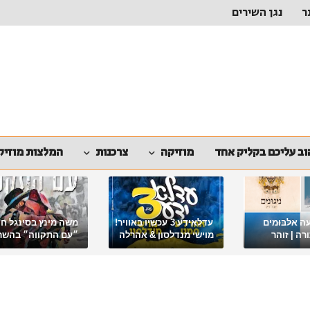
ר
נגן השירים
ב עליכם בקליק אחד
מוזיקה
צרכנות
המלצות מוזיק
ה אלבומים
עדלאידע 3 עכשיו באוויר!
משה מינץ בסינגל ח
ה | זוהר
מוישי מנדלסון & אהרלה
״עם התקווה״ בהשר
סאמעט באלבום פורימי
ארגון "ביחד ננצח"
מיוחד