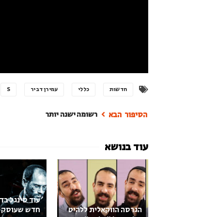
חדשות
כללי
עמירן דביר
S
רשומה ישנה יותר
עוד סינגל בד
הגרסה הווקאלית ללהיט
חדש שעוסק 