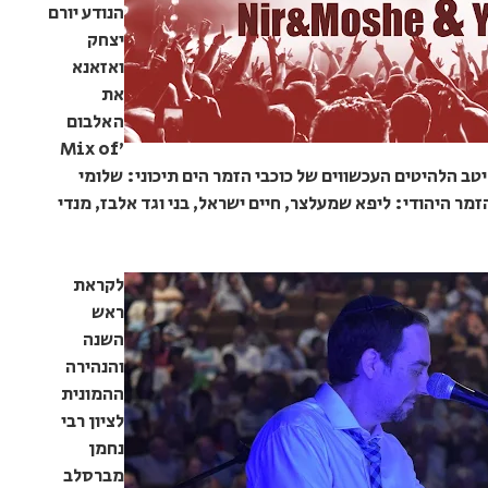
הנודע יורם
יצחק
ואזאנא
את
האלבום
'Mix of
ות למיטב הלהיטים העכשווים של כוכבי הזמר הים תיכוני: שלומי
זמר היהודי: ליפא שמעלצר, חיים ישראל, בני וגד אלבז, מנדי
לקראת
ראש
השנה
והנהירה
ההמונית
לציון רבי
נחמן
מברסלב