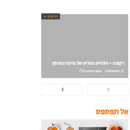
קליפים
רקתה - הלהיט החדש של מיכה גמרמן
3 years ago
Unknown
אל תפספס