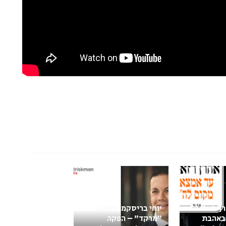
רך לאלבום
יוחי בריסקמן מגיש:
באהבת
"מרקד" – הפקה