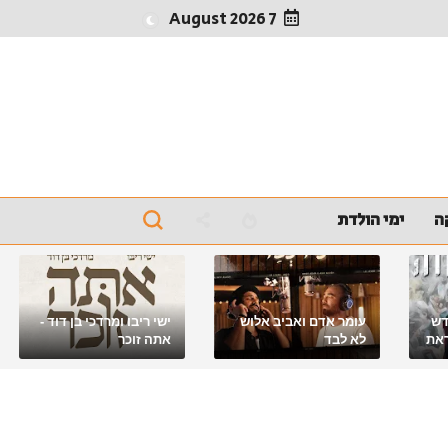
7 August 2026
ה
ימי הולדת
דש
עומר אדם ואביב אלוש
ישי ריבו ומרדכי בן דוד -
את
לא לבד
אתה זוכר