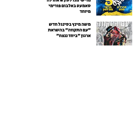
מוישי מנדלסון & אהרלה
סאמעט באלבום פורימי
מיוחד
משה מינץ בסינגל חדש
״עם התקווה״ בהשראת
ארגון "ביחד ננצח"