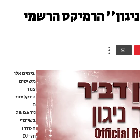
ניגון'' הרמיקס הרשמי
בימים אלו
משיקים
צמד
התקליטני
ם
ניר&משה
בשיתוף
השדרן
וה-DJ