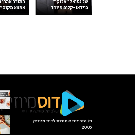
של נמואל "אלוקי"
התורה אהרן ר
בוידאו-קליפ מיוחד
אמצא מקום"
כל הזכויות שמורות לדוס מיוזיק
2005