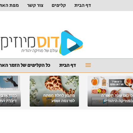
דף הבית
קליפים
צור קשר
מפת האת
דף הבית
כל הקליפים של הזמר האהו
סיכום שנת תשפ"ה
מתכון לחלת מפתח
כנגד ארבע
במוזיקה היהודית
לפרנסה ושפע
דיברה התור
מלאכי