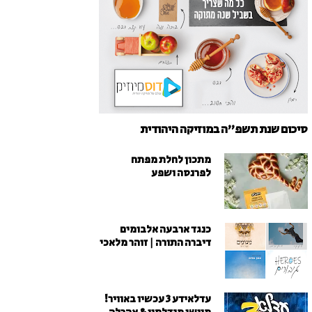
סיכום שנת תשפ"ה במוזיקה היהודית
מתכון לחלת מפתח
לפרנסה ושפע
כנגד ארבעה אלבומים
דיברה התורה | זוהר מלאכי
עדלאידע 3 עכשיו באוויר!