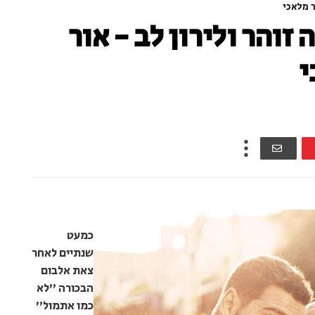
 מלאכי
והר ולירון לב - אור
י
כמעט
שנתיים לאחר
צאת אלבום
הבכורה "לא
כמו אתמול"