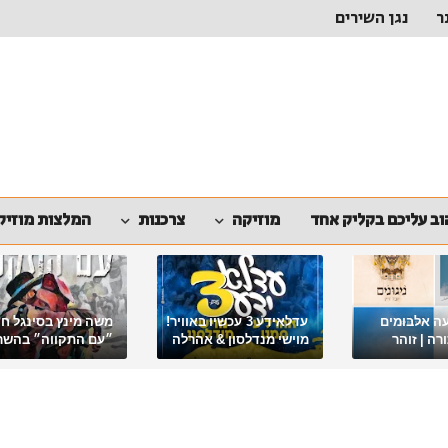
ר
נגן השירים
ב עליכם בקליק אחד
מוזיקה
צרכנות
המלצות מוזיק
ה אלבומים
עדלאידע 3 עכשיו באוויר!
משה מינץ בסינגל ח
ה | זוהר
מוישי מנדלסון & אהרלה
״עם התקווה״ בהשר
סאמעט באלבום פורימי
ארגון "ביחד ננצח"
מיוחד