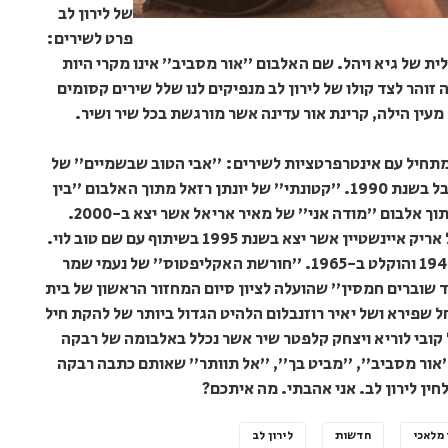
של לירון לב
פרט לשירים:
ת של גיא ויהל. שם האלבום "אור מסביב" אינו מקרי היות
זוהר לצד קולו של לירון לב מנפיקים לנו שלל שירים קסומים
עין הילה, קרינת אור עדינה אשר מורגשת בכל שיר ושיר.
מתחיל עם אינטרפרטציות לשירים: "אבי הטוב שבשמיים" של
שלמה קאלו שיר אותו ביצעה רבקה זוהר בפסטיבל בשנת 1990. "קטונתי" של יונתן רזאל מתוך האלבום "בין
הצלילים" אשר יצא בשנת 2012. "מודה אני" מתוך אלבום "מודה אני" של מאיר אריאל אשר יצא ב-2000.
"יש בי אהבה" מתוך אלבומו ה-29 והמצליח של אריק איינשטיין אשר יצא בשנת 1995 בשיתוף עם שם טוב לוי.
"עץ הרימון" של יעקב אורלנד שיר שהולחן ב-1944 והוקלט ב-1965. "חורשת האקליפטוס" של נעמי שמר
שנת 1961 למחזמר "כיצד שוברים חמסין" שהועלה לציון סיום המחזור הראשון של בית
שפירא ושל יאיר רוזנבלום הלהיט הגדול ביותר של להקת חיל
והשיר "הלאה" של קובי לוריא ויצחק קלפטר שיר אשר נכלל באלבומה של רבקה
 "אור מסביב", "מביט בך", "אל תוותר" שאותם כתבה רבקה
לחין לירון לב. אני אהבתי. מה איתכם?
 מלאכי
חדשות
לירון לב