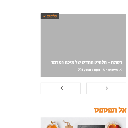
קליפים
רקתה - הלהיט החדש של מיכה גמרמן
3 years ago
Unknown
אל תפספס