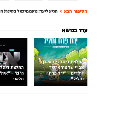
הגיע ליעד: נועם מיכאל בסינגל ח
המלצת דיסק: יוחאי בן
אב"י שר צור ארליך
המלצת דיסק:
לילדים - "ירח פרח
גרבר - "איה" 
וחליל"
מלאכי