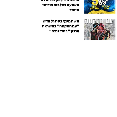
מוישי מנדלסון & אהרלה
סאמעט באלבום פורימי
מיוחד
משה מינץ בסינגל חדש
״עם התקווה״ בהשראת
ארגון "ביחד ננצח"