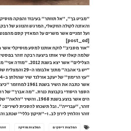
"מביט בך", "אל תוותר" בעיבוד והפקה מוסיקלי
והאזנה לקולה הווקאלי, המרגש והנוגע של רבקה 
ועל זמניים אשר משרים על המאזין קסם מהפנט מ
[post_ad]
"אור מסביב" לוקח אותנו למסע מוסיקלי אשר 
אשר כתבה את השיר ב
הספר היסודי בקבוצת כנרת. "מה אברך" של רחל 
הים אשר בוצע בשנת 1968. 
זוהר, "עברייה". ובל תשכחו להסכית לשירים:
זוהר והלחין לירון לב. ו-"תיקון כללי" שכתב וה
המלצות דיסקים
המלצות מוזיקה
זוהר