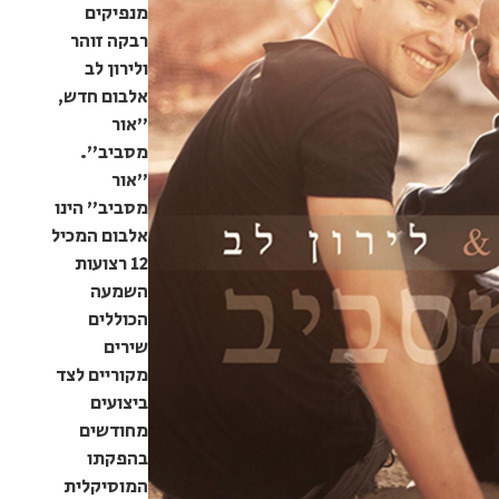
מנפיקים
רבקה זוהר
ולירון לב
אלבום חדש,
"אור
מסביב".
"אור
מסביב" הינו
אלבום המכיל
12 רצועות
השמעה
הכוללים
שירים
מקוריים לצד
ביצועים
מחודשים
בהפקתו
המוסיקלית