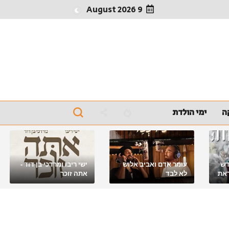
9 August 2026
ה
ימי הולדת
דש
עומר אדם ואביב אלוש
ישי ריבו ומרדכי בן דוד -
את
לא לבד
אתה זוכר