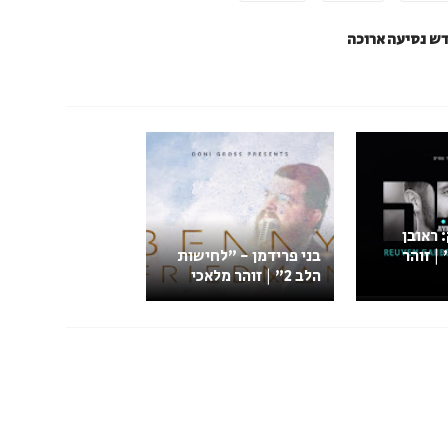
דש נסיעה ארוכה
 ראובן
| זוהר
בני פרידמן - "לחישות
הלב 2" | זוהר מלאכי