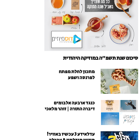
סיכום שנת תשפ"ה במוזיקה היהודית
מתכון לחלת מפתח
לפרנסה ושפע
כנגד ארבעה אלבומים
דיברה התורה | זוהר מלאכי
עדלאידע 3 עכשיו באוויר!