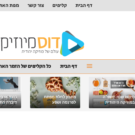
דף הבית
קליפים
צור קשר
מפת האת
דף הבית
כל הקליפים של הזמר האהו
סיכום שנת תשפ"ה
מתכון לחלת מפתח
כנגד ארבע
במוזיקה היהודית
לפרנסה ושפע
דיברה התור
מלאכי