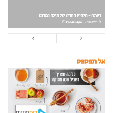
רקתה - הלהיט החדש של מיכה גמרמן
3 years ago
Unknown
אל תפספס