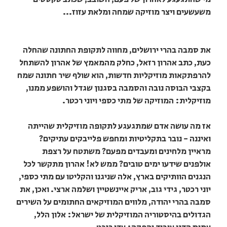
משעשעים ויצר מוזיקה שמחה ומלאת עזוז...
את סמבה בהרי ירושלים, מחווה לתקופת החתונה שהחלה
כעת, כתב אהרון רזאל, כחלק מהמאמץ של אהרון להשתחל
להרפתקאות מוזיקליות חדשות, הוא שולף שיר חתונה שמח
בקצבי הבוסה נובה והסמבה בסגנון שגדל והושפע ממנו,
מוזיקלית: המוזיקה של מתי כספי ויוני רכטר.
אז מה עושה אדם שמתגעגע לתקופה מוזיקלית שהייתה
ואיננה - נובר בתקליטיות ומחפש פלייבקים עתיקים?
מראיין מלחינים ומעבדים מפעם? משתטח על רצפת
אולפנים שידעו ימים טובים? ממש לא! אהרון מתקשר לכל
הנגנים הוותיקים בארץ, אלה שניגנו והקליטו עם מתי כספי,
יוני רכטר, גידי גוב, אריק איינשטיין ושלמה ארצי. ואכן, את
סמבה בהרי יהודה, מלווים המוזיקאים החתומים על השירים
הגדולים בהיסטוריה המוזיקלית של ישראל: אלון הלל,