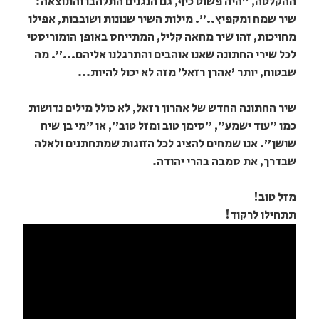
ההקלטה, "היה פשוט כיף, גם הנגנים התלהבו והתוצאה:
שיר שמח ומקפיץ..". מילות השיר שנונות ושובבות, אפילו
מחויכות, זהו שיר מחאה קליל, המתייחס באופן הומוריסטי
לכל שירי החתונה שאנו אוהבים והתרגלנו אליהם...". מה
שבטוח, יותר 'אהרן רזאל' מזה לא יכול להיות...
שיר החתונה החדש של אהרון רזאל, לא כולל מילים נדושות
כמו "עוד ישמע", "סימן טוב ומזל טוב", או "מי בן שיח
שושן". אנו שמחים להציג לכל הזוגות שמתחתנים ולאלה
שבדרך, את סמבה בהרי יהודה.
מזל טוב!
תתחילו לרקוד!