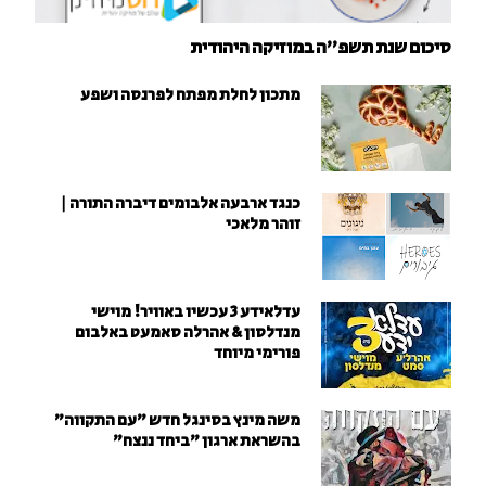
סיכום שנת תשפ"ה במוזיקה היהודית
מתכון לחלת מפתח לפרנסה ושפע
כנגד ארבעה אלבומים דיברה התורה |
זוהר מלאכי
עדלאידע 3 עכשיו באוויר! מוישי
מנדלסון & אהרלה סאמעט באלבום
פורימי מיוחד
משה מינץ בסינגל חדש ״עם התקווה״
בהשראת ארגון "ביחד ננצח"