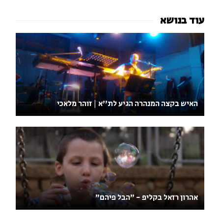
האיש בקצה המנהרה הגיע לת''א | זוהר מלאכי
אהרון רזאל בקליפ - "הבל פיהם"