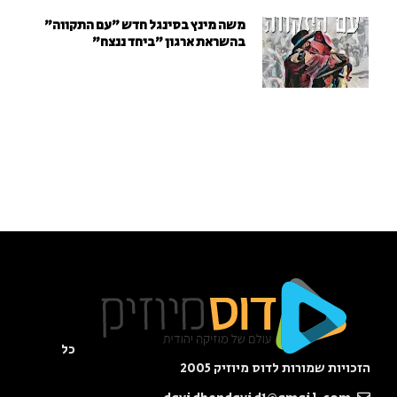
משה מינץ בסינגל חדש ״עם התקווה״
בהשראת ארגון "ביחד ננצח"
כל
הזכויות שמורות לדוס מיוזיק 2005