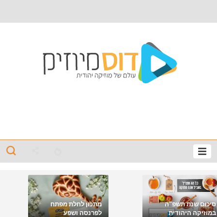
סיכום שנת תשפ"ה
מתכון לחלת מפתח
במוזיקה היהודית
לפרנסה ושפע