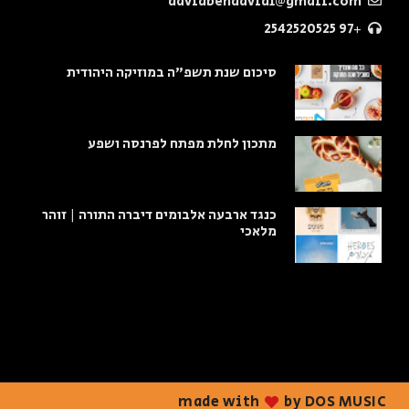
davidbendavid1@gmail.com
+97 2542520525
סיכום שנת תשפ"ה במוזיקה היהודית
מתכון לחלת מפתח לפרנסה ושפע
כנגד ארבעה אלבומים דיברה התורה | זוהר
מלאכי
made with
by DOS MUSIC