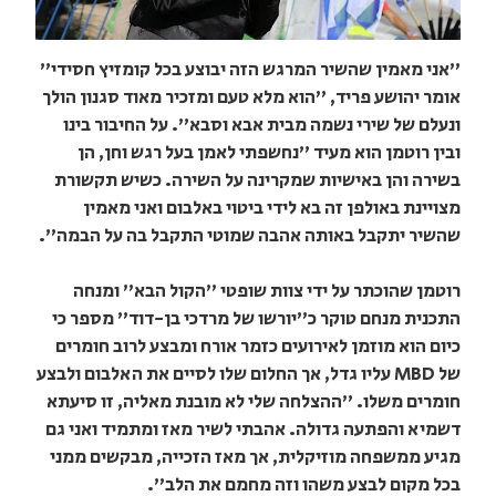
"אני מאמין שהשיר המרגש הזה יבוצע בכל קומזיץ חסידי"
אומר יהושע פריד, "הוא מלא טעם ומזכיר מאוד סגנון הולך
ונעלם של שירי נשמה מבית אבא וסבא". על החיבור בינו
ובין רוטמן הוא מעיד "נחשפתי לאמן בעל רגש וחן, הן
בשירה והן באישיות שמקרינה על השירה. כשיש תקשורת
מצויינת באולפן זה בא לידי ביטוי באלבום ואני מאמין
שהשיר יתקבל באותה אהבה שמוטי התקבל בה על הבמה".
רוטמן שהוכתר על ידי צוות שופטי "הקול הבא" ומנחה
התכנית מנחם טוקר כ"יורשו של מרדכי בן-דוד" מספר כי
כיום הוא מוזמן לאירועים כזמר אורח ומבצע לרוב חומרים
של MBD עליו גדל, אך החלום שלו לסיים את האלבום ולבצע
חומרים משלו. "ההצלחה שלי לא מובנת מאליה, זו סיעתא
דשמיא והפתעה גדולה. אהבתי לשיר מאז ומתמיד ואני גם
מגיע ממשפחה מוזיקלית, אך מאז הזכייה, מבקשים ממני
בכל מקום לבצע משהו וזה מחמם את הלב".