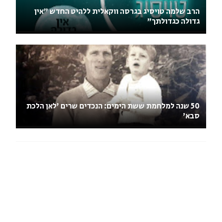
הרב שלמה טויסיג בגרסה ווקאלית ללהיט החדש "אין
גדולה כגדולתך"
50 שנה למלחמת ששת הימים: הנכדים שרים 'לאן הלכת
סבא'