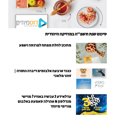
סיכום שנת תשפ"ה במוזיקה היהודית
מתכון לחלת מפתח לפרנסה ושפע
כנגד ארבעה אלבומים דיברה התורה |
זוהר מלאכי
עדלאידע 3 עכשיו באוויר! מוישי
מנדלסון & אהרלה סאמעט באלבום
פורימי מיוחד