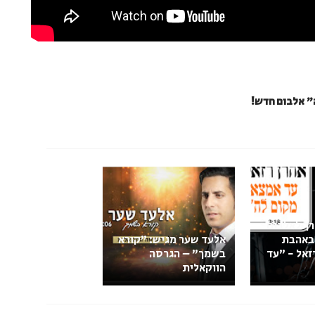
" אלבום חדש!
רך לאלבום
באהבת
אלעד שער מגיש: "קורא
זאל - "עד
בשמך" – הגרסה
הווקאלית