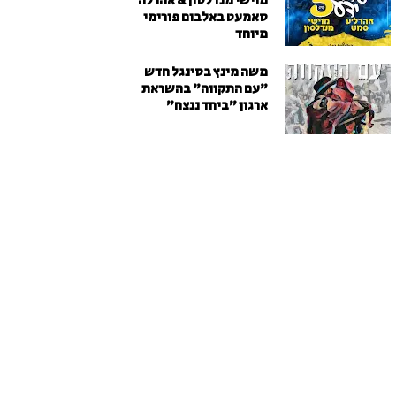
מוישי מנדלסון & אהרלה
סאמעט באלבום פורימי
מיוחד
משה מינץ בסינגל חדש
״עם התקווה״ בהשראת
ארגון "ביחד ננצח"