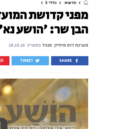
חדשות
כללי
S
מפני קדושת המועד!
הבן שר: 'הושע נא'
מערכת דוס מיוזיק
מנהל
בתאריך
18.10.16
TWEET
SHARE