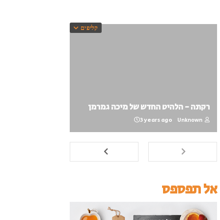
קליפים
רקתה - הלהיט החדש של מיכה גמרמן
3 years ago
Unknown
אל תפספס