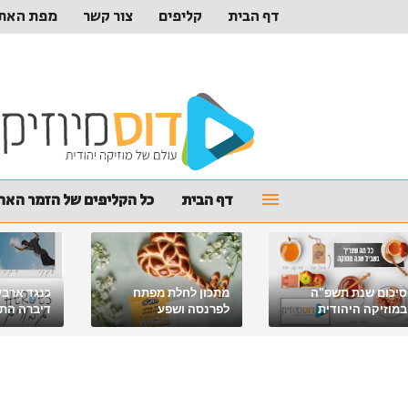
דף הבית
קליפים
צור קשר
מפת האת
דף הבית
כל הקליפים של הזמר האהו
סיכום שנת תשפ"ה
מתכון לחלת מפתח
כנגד ארבע
במוזיקה היהודית
לפרנסה ושפע
דיברה התור
מלאכי