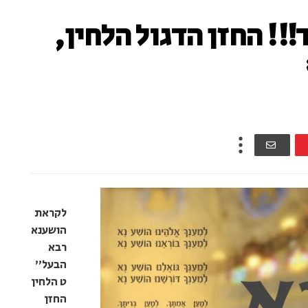
!! החזן הדגול הלחין,
לקראת
הושענא
רבא
הבעל"
ט הלחין
החזן