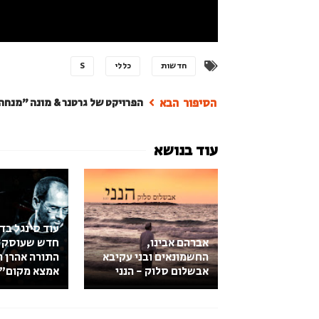
חדשות
כללי
S
הפרויקט של גרטנר & מונה "מנחה
עוד סינגל בד
אברהם אבינו,
חדש שעוסק 
החשמונאים ובני עקיבא
התורה אהרן ר
אבשלום סלוק - הנני
אמצא מקום"