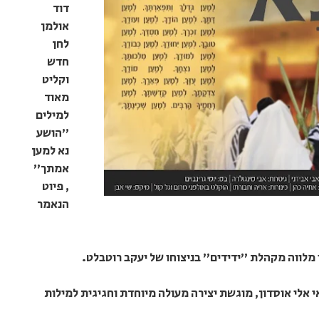
דוד
אולמן
לחן
חדש
וקליט
מאוד
למילים
"הושע
נא למען
אמתך"
, פיוט
הנאמר
 מלווה מקהלת "ידידים" בניצוחו של יעקב רוטבלט.
 אלי אוסדון, מוגשת יצירה מעולה מיוחדת וחגיגית למילות