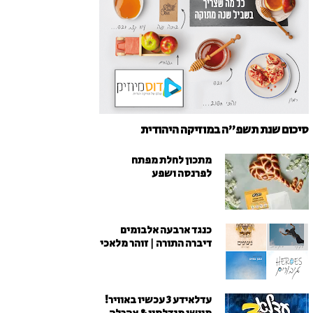
סיכום שנת תשפ"ה במוזיקה היהודית
מתכון לחלת מפתח
לפרנסה ושפע
כנגד ארבעה אלבומים
דיברה התורה | זוהר מלאכי
עדלאידע 3 עכשיו באוויר!