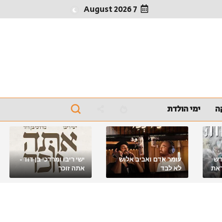
7 August 2026
ה
ימי הולדת
דש
עומר אדם ואביב אלוש
ישי ריבו ומרדכי בן דוד -
את
לא לבד
אתה זוכר