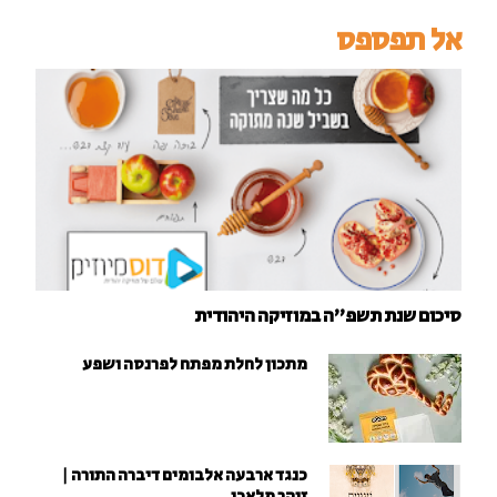
אל תפספס
סיכום שנת תשפ"ה במוזיקה היהודית
מתכון לחלת מפתח לפרנסה ושפע
כנגד ארבעה אלבומים דיברה התורה |
זוהר מלאכי