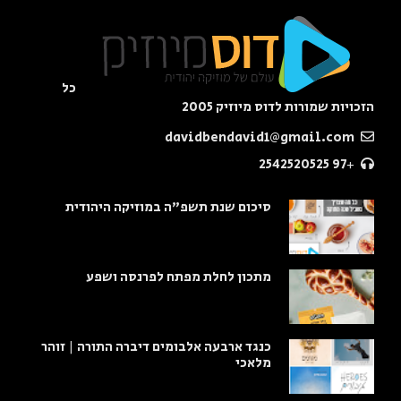
כל
הזכויות שמורות לדוס מיוזיק 2005
davidbendavid1@gmail.com
+97 2542520525
סיכום שנת תשפ"ה במוזיקה היהודית
מתכון לחלת מפתח לפרנסה ושפע
כנגד ארבעה אלבומים דיברה התורה | זוהר
מלאכי