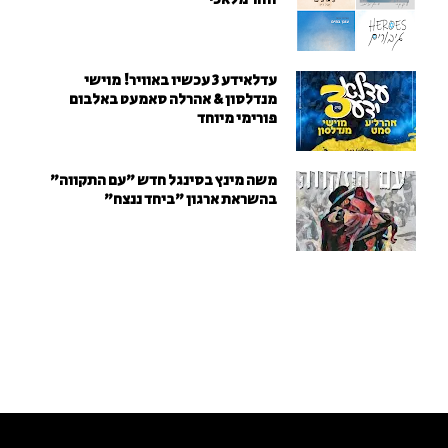
עדלאידע 3 עכשיו באוויר! מוישי
מנדלסון & אהרלה סאמעט באלבום
פורימי מיוחד
משה מינץ בסינגל חדש ״עם התקווה״
בהשראת ארגון "ביחד ננצח"