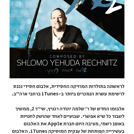
לראשונה בתולדות המוזיקה החסידית, אלבום חסידי נכנס
לרשימת עשרת הנמכרים ביותר ב-iTunes ברחבי ארה"ב.
אלבומו החדש של ר' שלמה יהודה רכניץ, שי"ר 2, ממשיך
לשבור כל שיא אפשרי. שבועיים לאחד שהושק לחנויות
באופן רשמי, מציבה היום חברת Apple את האלבום
בעשירייה הפותחת של ענקית המוסיקה iTunes. האלבום