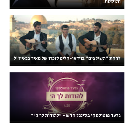
ותוססת
להקת "השילצים" בוידאו-קליפ לזכרו של מאיר בנאי ז"ל
גלעד פוטולסקי בסינגל חדש - "להודות לך ה' "