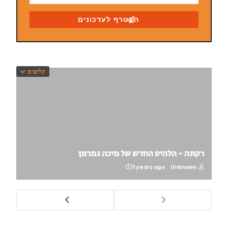
קליפים
רקתה - הלהיט החדש של מיכה גמרמן
3 years ago
Unknown