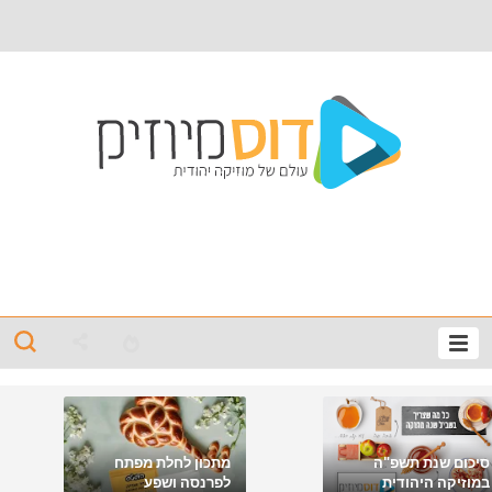
סיכום שנת תשפ"ה
מתכון לחלת מפתח
במוזיקה היהודית
לפרנסה ושפע