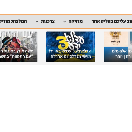
ב עליכם בקליק אחד
מוזיקה
צרכנות
המלצות מוזיק
ה אלבומים
עדלאידע 3 עכשיו באוויר!
משה מינץ בסינגל ח
ה | זוהר
מוישי מנדלסון & אהרלה
״עם התקווה״ בהשר
סאמעט באלבום פורימי
ארגון "ביחד ננצח"
מיוחד