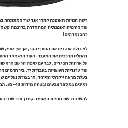
רשת חנויות האופנה קמדן אנד שוז המתמחה בפר
עור חורפית ואופנתית המתהדרת בדוגמת קשקשי
רחב ומדהים!
לא כולם אוהבים את החורף הקר, אך אין ספק שפ
בהחלט מרככים את המעבר. העור הוא אחד החומ
על ארונות הבגדים, כבר עם טיפת הגשם הראשונה
עור טרנדיות העשויות בעבודת יד. בין הדמים ה
בעלת מראה יוקרתי ומיוחד, הן בצורת נעליים שט
זמינים במספר צבעים ובטווח מידות 35-43. המחירים: 169 ₪ לנעל שטוחה ו- 299 ₪ למגפון.
להשיג ברשת חנויות האופנה קמדן אנד שוז ובאתר Camden.co.il