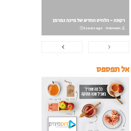
רקתה - הלהיט החדש של מיכה גמרמן
3 years ago
Unknown
אל תפספס