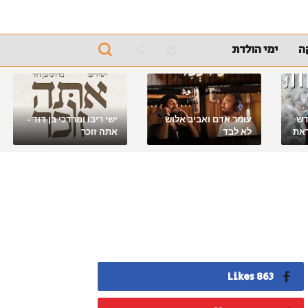
ה
ימי הולדת
דש
עומר אדם ואביב אלוש
ישי ריבו ומרדכי בן דוד -
את
לא לבד
אתה זוכר
863 Likes