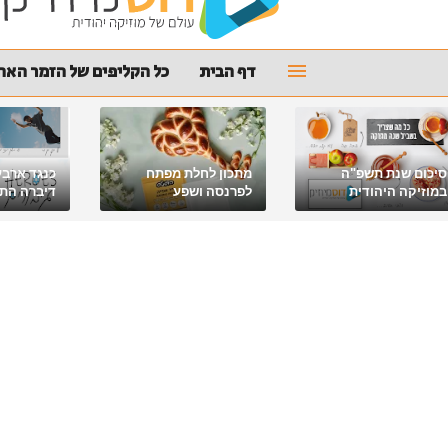
דף הבית
כל הקליפים של הזמר האהו
סיכום שנת תשפ"ה
מתכון לחלת מפתח
כנגד ארבע
במוזיקה היהודית
לפרנסה ושפע
דיברה התור
מלאכי