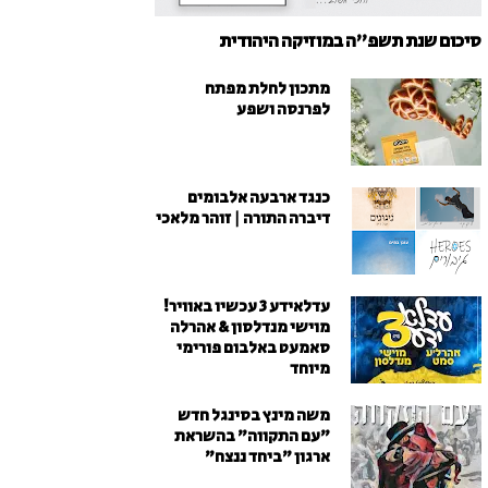
סיכום שנת תשפ"ה במוזיקה היהודית
מתכון לחלת מפתח
לפרנסה ושפע
כנגד ארבעה אלבומים
דיברה התורה | זוהר מלאכי
עדלאידע 3 עכשיו באוויר!
מוישי מנדלסון & אהרלה
סאמעט באלבום פורימי
מיוחד
משה מינץ בסינגל חדש
״עם התקווה״ בהשראת
ארגון "ביחד ננצח"