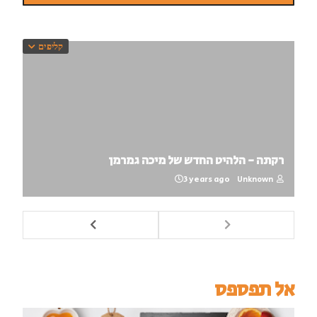
קליפים
רקתה - הלהיט החדש של מיכה גמרמן
3 years ago
Unknown
אל תפספס