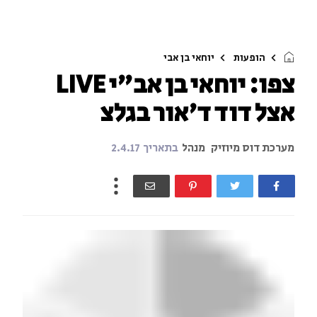
הופעות
יוחאי בן אבי
צפו: יוחאי בן אב"י LIVE
אצל דוד ד'אור בגלצ
מערכת דוס מיוזיק
מנהל
בתאריך
2.4.17