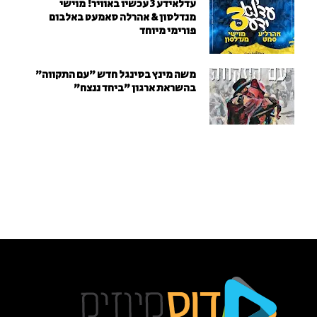
עדלאידע 3 עכשיו באוויר! מוישי
מנדלסון & אהרלה סאמעט באלבום
פורימי מיוחד
משה מינץ בסינגל חדש ״עם התקווה״
בהשראת ארגון "ביחד ננצח"