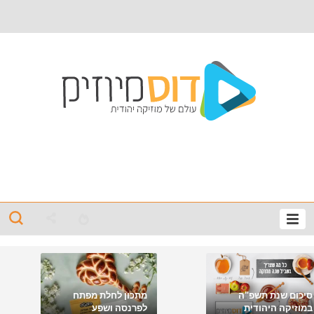
סיכום שנת תשפ"ה
מתכון לחלת מפתח
במוזיקה היהודית
לפרנסה ושפע