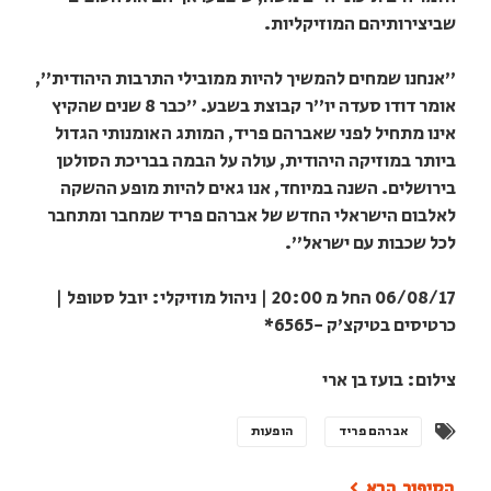
שביצירותיהם המוזיקליות.
"אנחנו שמחים להמשיך להיות ממובילי התרבות היהודית",
אומר דודו סעדה יו"ר קבוצת בשבע. "כבר 8 שנים שהקיץ
אינו מתחיל לפני שאברהם פריד, המותג האומנותי הגדול
ביותר במוזיקה היהודית, עולה על הבמה בבריכת הסולטן
בירושלים. השנה במיוחד, אנו גאים להיות מופע ההשקה
לאלבום הישראלי החדש של אברהם פריד שמחבר ומתחבר
לכל שכבות עם ישראל".
06/08/17 החל מ 20:00 | ניהול מוזיקלי: יובל סטופל |
כרטיסים בטיקצ'ק -6565*
צילום: בועז בן ארי
אברהם פריד
הופעות