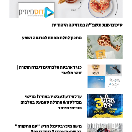
סיכום שנת תשפ"ה במוזיקה היהודית
מתכון לחלת מפתח לפרנסה ושפע
כנגד ארבעה אלבומים דיברה התורה |
זוהר מלאכי
עדלאידע 3 עכשיו באוויר! מוישי
מנדלסון & אהרלה סאמעט באלבום
פורימי מיוחד
משה מינץ בסינגל חדש ״עם התקווה״
בהשראת ארגון "ביחד ננצח"