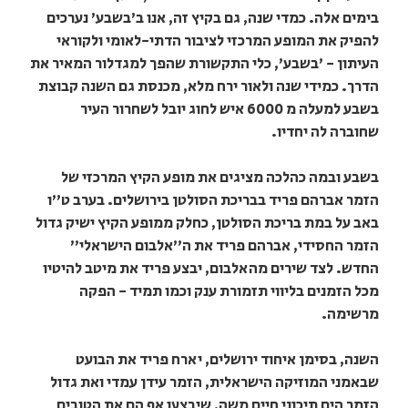
בימים אלה. כמדי שנה, גם בקיץ זה, אנו ב'בשבע' נערכים
להפיק את המופע המרכזי לציבור הדתי-לאומי ולקוראי
העיתון - 'בשבע', כלי התקשורת שהפך למגדלור המאיר את
הדרך. כמידי שנה ולאור ירח מלא, מכנסת גם השנה קבוצת
בשבע למעלה מ 6000 איש לחוג יובל לשחרור העיר
שחוברה לה יחדיו.
בשבע ובמה כהלכה מציגים את מופע הקיץ המרכזי של
הזמר אברהם פריד בבריכת הסולטן בירושלים. בערב ט"ו
באב על במת בריכת הסולטן, כחלק ממופע הקיץ ישיק גדול
הזמר החסידי, אברהם פריד את ה"אלבום הישראלי"
החדש. לצד שירים מהאלבום, יבצע פריד את מיטב להיטיו
מכל הזמנים בליווי תזמורת ענק וכמו תמיד - הפקה
מרשימה.
השנה, בסימן איחוד ירושלים, יארח פריד את הבועט
שבאמני המוזיקה הישראלית, הזמר עידן עמדי ואת גדול
הזמר הים תיכוני חיים משה, שיבצעו אף הם את הטובים