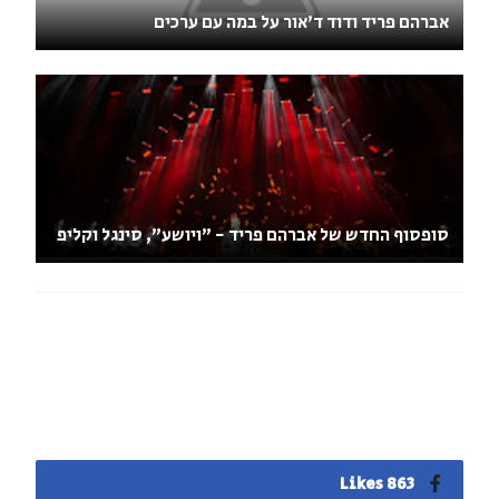
אברהם פריד ודוד ד'אור על במה עם ערכים
סופסוף החדש של אברהם פריד - "ויושע", סינגל וקליפ
863 Likes