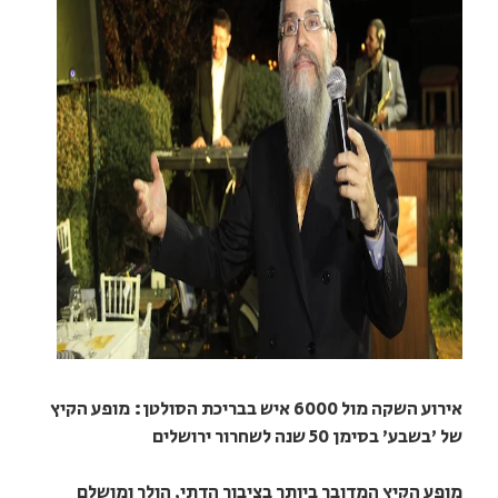
אירוע השקה מול 6000 איש בבריכת הסולטן: מופע הקיץ
של 'בשבע' בסימן 50 שנה לשחרור ירושלים
מופע הקיץ המדובר ביותר בציבור הדתי, הולך ומושלם