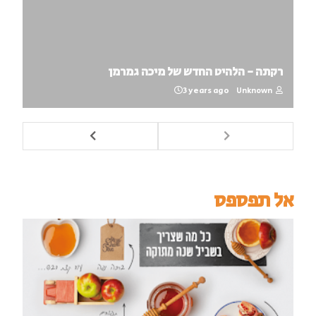
רקתה - הלהיט החדש של מיכה גמרמן
3 years ago
Unknown
אל תפספס