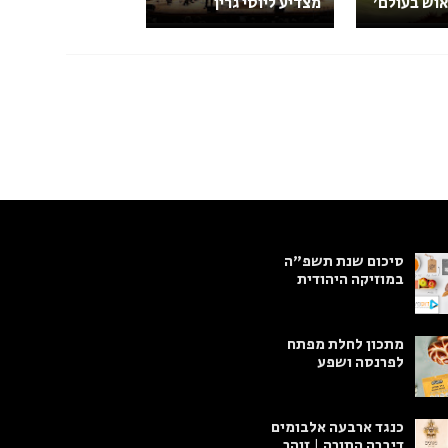
אוש בעולם'
מצדיע ליוסי גרין
סיכום שנת תשפ"ה
במוזיקה היהודית
מתכון לחלת מפתח
לפרנסה ושפע
כנגד ארבעה אלבומים
דיברה התורה | זוהר