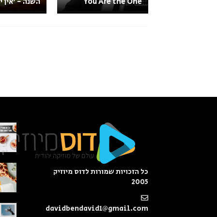
You Are the One
השנה - 'אין י
כל הזכויות שמורות לדוס מיוזיק
2005
davidbendavid1@gmail.com