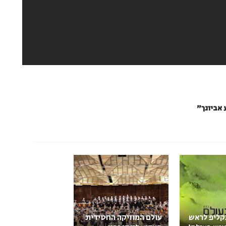
 אביונך"
קליפ לראש
עולם המוזיקה החסידית