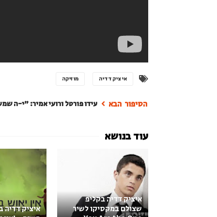
איציק דדיה
מוזיקה
עידו פורטל ורועי אמיר: "י-ה שמע
איציק דדיה בקליפ
שצולם במקסיקו לשיר
איציק דדיה ב