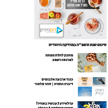
סיכום שנת תשפ"ה במוזיקה היהודית
מתכון לחלת מפתח
לפרנסה ושפע
כנגד ארבעה אלבומים
דיברה התורה | זוהר מלאכי
עדלאידע 3 עכשיו באוויר!