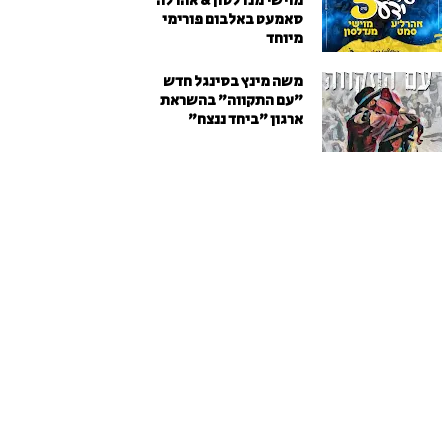
מוישי מנדלסון & אהרלה
סאמעט באלבום פורימי
מיוחד
משה מינץ בסינגל חדש
״עם התקווה״ בהשראת
ארגון "ביחד ננצח"