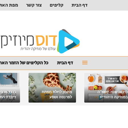
דף הבית
קליפים
צור קשר
מפת האת
דף הבית
כל הקליפים של הזמר האהו
סיכום שנת תשפ"ה
מתכון לחלת מפתח
כנגד ארבע
במוזיקה היהודית
לפרנסה ושפע
דיברה התור
מלאכי