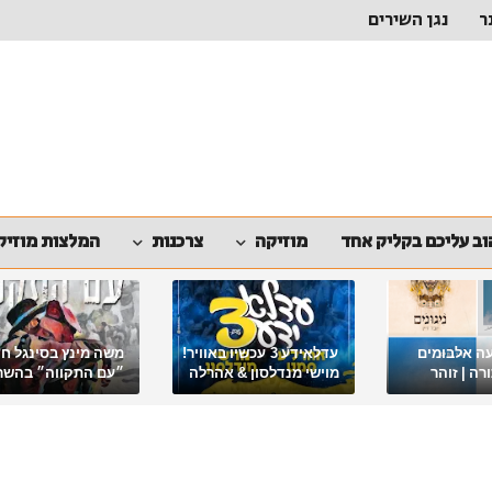
ר
נגן השירים
ב עליכם בקליק אחד
מוזיקה
צרכנות
המלצות מוזיק
ה אלבומים
עדלאידע 3 עכשיו באוויר!
משה מינץ בסינגל ח
ה | זוהר
מוישי מנדלסון & אהרלה
״עם התקווה״ בהשר
סאמעט באלבום פורימי
ארגון "ביחד ננצח"
מיוחד