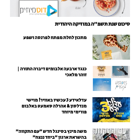
סיכום שנת תשפ"ה במוזיקה היהודית
מתכון לחלת מפתח לפרנסה ושפע
כנגד ארבעה אלבומים דיברה התורה |
זוהר מלאכי
עדלאידע 3 עכשיו באוויר! מוישי
מנדלסון & אהרלה סאמעט באלבום
פורימי מיוחד
משה מינץ בסינגל חדש ״עם התקווה״
בהשראת ארגון "ביחד ננצח"