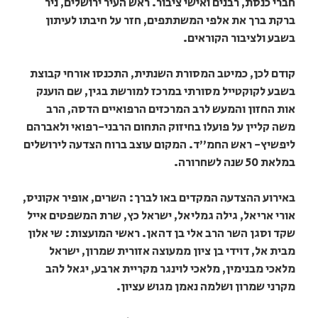
חברי כנסת, רבנים ואישי ציבור. ראש העיר ירושלים, ניר
ברקת ברך את אלפי המשתתפים, חזר על חיבתו לעיתון
בשבע ולציבור הקוראים.
קודם לכן, כמיטב המסורת השנתית, התכנסו אורחי קבוצת
בשבע לקוקטייל מסורתי במרכז למורשת בגין, שם הוענק
אות החזון והמעש לרב המרכזים הרפואיים הדסה, הרב
משה קליין על פועלו בחיזוק התחום הרבני-רפואי ולאברהם
ליפשיץ- ראש החמ"ד. המקום עוצב ברוח הצדעה לירושלים
במלאת 50 שנה לשחרורה.
באירוע ההצדעה המקדים באו לברך: השרים, אופיר אקוניס,
אורי אריאל, גילה גמליאל, ישראל כץ, שרת המשפטים אייל
שקד וסגן השר הרב אלי בן דהאן. ראשי המועצות: שי אלון
מבית אל, דוידי בן ציון ממעוצה אזורית שמרון, ישראל
מלאכי מבנימין, מלאכי לוינגר מקריית ארבע, יגאל להב
מקרני שמרון ושלמה נאמן מגוש עציון.