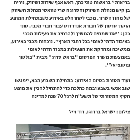
בריאות" בראשות טוני כהן, ראש אגף שירות ושיווק, נירית
בן קיש מנהלת השיווק והסרוגה שרי טוואסי מנהלת השיווק
של מחוז השרון. מכבי לקחו חלק באירוע כשבתחילת המופע
הוקרן סרטון של חבורת אנדרדוס עבור חברי מכבי. טוני
כהן: "אנו שמחים להמשיך ולהרחיב את פעילות מכבי
בציבור הדתי לאומי בכל רחבי הארץ". נוכחות מכבי באירוע,
ממשיכה ומהדקת את הפעילות במגזר הדתי לאומי
באמצעות משרד הפרסום "בראש סרוג" מבית "בולטון
פוטנציאל".
ועוד מסורת בסיום האירוע: בתחילת השבוע הבא, ייפגשו
שוב אנשי בשבע ובמה כהלכה כדי להתחיל להכין את מופע
הקיץ המסורתי של תשע"ח לרגל 70 שנה למדינה
צילום: ישראל ברדוגו, דוד וייל