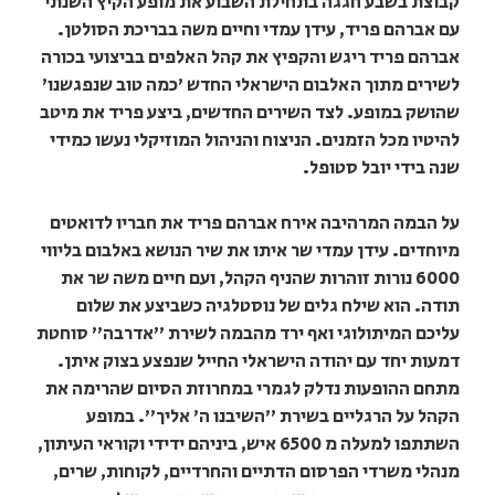
קבוצת בשבע חגגה בתחילת השבוע את מופע הקיץ השנתי
עם אברהם פריד, עידן עמדי וחיים משה בבריכת הסולטן.
אברהם פריד ריגש והקפיץ את קהל האלפים בביצועי בכורה
לשירים מתוך האלבום הישראלי החדש 'כמה טוב שנפגשנו'
שהושק במופע. לצד השירים החדשים, ביצע פריד את מיטב
להיטיו מכל הזמנים. הניצוח והניהול המוזיקלי נעשו כמידי
שנה בידי יובל סטופל.
על הבמה המרהיבה אירח אברהם פריד את חבריו לדואטים
מיוחדים. עידן עמדי שר איתו את שיר הנושא באלבום בליווי
6000 נורות זוהרות שהניף הקהל, ועם חיים משה שר את
תודה. הוא שילח גלים של נוסטלגיה כשביצע את שלום
עליכם המיתולוגי ואף ירד מהבמה לשירת "אדרבה" סוחטת
דמעות יחד עם יהודה הישראלי החייל שנפצע בצוק איתן.
מתחם ההופעות נדלק לגמרי במחרוזת הסיום שהרימה את
הקהל על הרגליים בשירת "השיבנו ה' אליך". במופע
השתתפו למעלה מ 6500 איש, ביניהם ידידי וקוראי העיתון,
מנהלי משרדי הפרסום הדתיים והחרדיים, לקוחות, שרים,