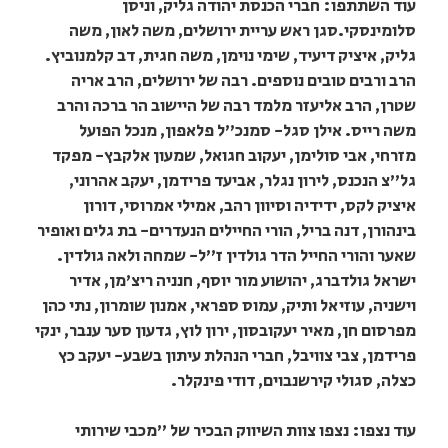
עוד השתתפו: חברי הכנסת יהודה גליק, וניסן
סלומינסקי.סגן ראש עריית ירושלים, משה לאון, משה
גליק, איציק דיעיד, שימי נוימן, משה חגית, דב קלמנוביץ.
הרב ורבים טובים נוספים. רבה של ירושלים, הרב אריה
שטרן, הרב אליעזר מלמד רבה של היישוב הר ברכה והרב
משה רייס. אילן סגל- סמנכ"ל פלאפון, מנכל הפועל
מזרחי, אבי סולימן, יעקוב חגואל, שמעון אלקבץ- מפקד
גל"צ הנכנס, לירון נגלר, אביעד פרידמן, יעקב אהרוני,
איציק לקס, ידידיה וסיוון רהב, אמילי אמרוסי, דורון
בינהורן, דנה בריל, הורי החיילים הנעדרים- בת גלים ואופיר
שאער והורי החייל הדר גולדין ז"ל- שמחה ולאה גולדין.
ישראל גולדברג, יהושוע מור יוסף, חנניה ריצ'מן, אדיר
וישניה, עוזיאל ותיק, עמוס ספראי, אמנון שומרון, נתי כהן
מפרסום חן, מאיר יעקובסון, ירון לוץ, גדעון סער ענבר, ינקי
פרידמן, צבי צוויבל, חברי הנהלת עיתון בשבע- יעקב כץ
כצלה, סגולי קירשנבוים, דודי פינקלר.
עוד נצפו: נצפו צוות השיווק הבכיר של "מכבי שירותי