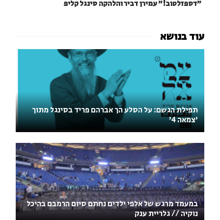
"דספזלטוב!" עמירן דביר והלהקה סינגל קליפ
תפילת הגשם: על הסלע הך אברהם פריד בסינגל מתוך
'צמאה 4'
במעמד מרגש של אלפי ילדים נחתם סיום הרמבם בהיכל
נוקיה // גלריית ענק