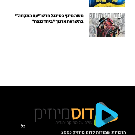
משה מינץ בסינגל חדש ״עם התקווה״
בהשראת ארגון "ביחד ננצח"
כל
הזכויות שמורות לדוס מיוזיק 2005