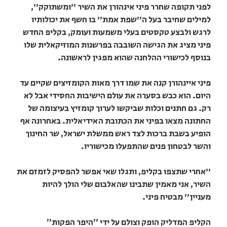
לפני תקופה שחרר פיני אינהורן את השיר "ומשתוקק",
למילים שחיבר בעל ה"שפת אמת" בו חשף את יכולותיו
לרגש ולבצע טקסטים בעלי משמעות ועומק, בקליפ החדש
פיני מציג את הגישה השובבה בפרשנות המוזיקאלית שלו
בנוסף לכישורי ההלחנה שהוא מפגין לראשונה.
פיני איינהורן קנה את שמו דרך מאות הקומזיצים שקיים עד
היום. הוא כבש בסערה את עולם הישיבות החסידי אבל לא
רק. גם חתנים וכלות שביקשו לערוך קומזיץ בעיצומה של
החתונה מצאו בפיני את הכתובת האידיאלית. באחרונה אף
הופיע בשבת ברכות לצד ראש ממשלת ישראל, שר החינוך
והשר לבטחון פנים שהתפעלו מכישוריו.
"אחרי שתצפו בקליפ, ותגלו שאי אפשר להפסיק לזמזם את
השיר, אני מאמין שתבינו שהאלבום שלי הולך להיות
מעניין" מבטיח פיני.
הקליפ המדליק הופק וצולם על ידי ״היפר הפקות״