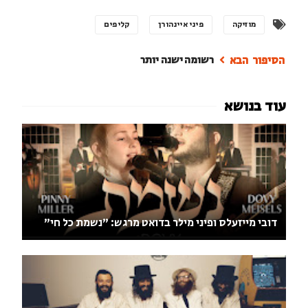
מוזיקה
פיני איינהורן
קליפים
רשומה ישנה יותר
דובי מייזעלס ופיני מילר בדואט מרגש: "נשמת כל חי"