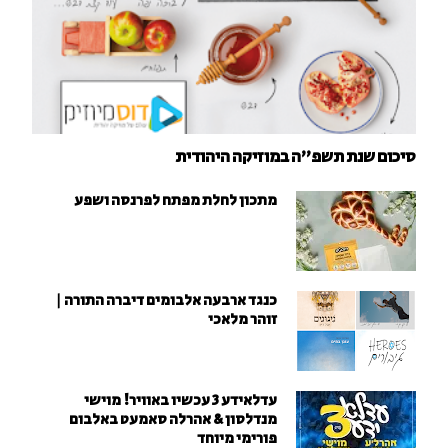
סיכום שנת תשפ"ה במוזיקה היהודית
מתכון לחלת מפתח לפרנסה ושפע
כנגד ארבעה אלבומים דיברה התורה |
זוהר מלאכי
עדלאידע 3 עכשיו באוויר! מוישי
מנדלסון & אהרלה סאמעט באלבום
פורימי מיוחד