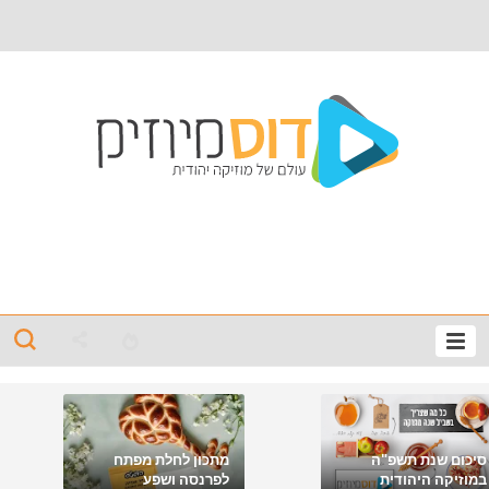
סיכום שנת תשפ"ה
מתכון לחלת מפתח
במוזיקה היהודית
לפרנסה ושפע