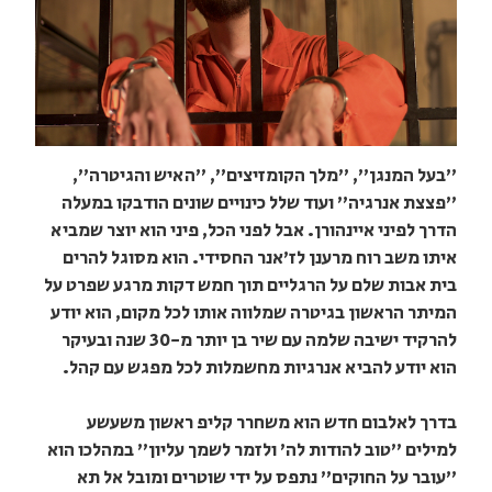
"בעל המנגן", "מלך הקומזיצים", "האיש והגיטרה",
"פצצת אנרגיה" ועוד שלל כינויים שונים הודבקו במעלה
הדרך לפיני איינהורן. אבל לפני הכל, פיני הוא יוצר שמביא
איתו משב רוח מרענן לז'אנר החסידי. הוא מסוגל להרים
בית אבות שלם על הרגליים תוך חמש דקות מרגע שפרט על
המיתר הראשון בגיטרה שמלווה אותו לכל מקום, הוא יודע
להרקיד ישיבה שלמה עם שיר בן יותר מ-30 שנה ובעיקר
הוא יודע להביא אנרגיות מחשמלות לכל מפגש עם קהל.
בדרך לאלבום חדש הוא משחרר קליפ ראשון משעשע
למילים "טוב להודות לה' ולזמר לשמך עליון" במהלכו הוא
"עובר על החוקים" נתפס על ידי שוטרים ומובל אל תא