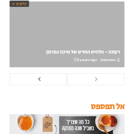
קליפים
רקתה - הלהיט החדש של מיכה גמרמן
3 years ago
Unknown
אל תפספס