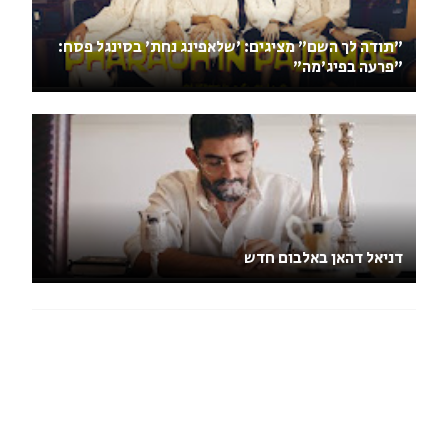
"תודה לך השם" מציגים: 'שלאפינג נחת' בסינגל פסח:
"פרעה בפיג'מה"
דניאל דהאן באלבום חדש