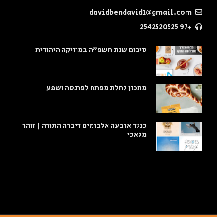
davidbendavid1@gmail.com
+97 2542520525
סיכום שנת תשפ"ה במוזיקה היהודית
מתכון לחלת מפתח לפרנסה ושפע
כנגד ארבעה אלבומים דיברה התורה | זוהר
מלאכי