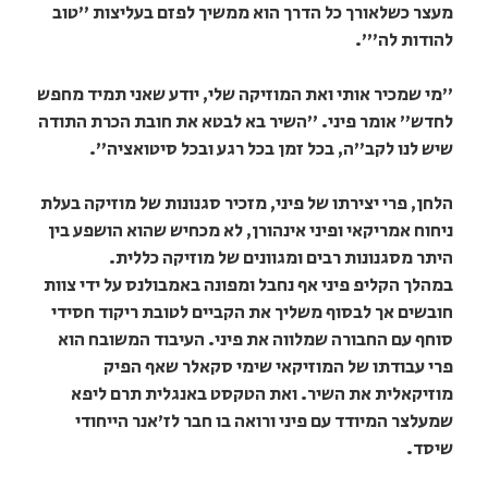
מעצר כשלאורך כל הדרך הוא ממשיך לפזם בעליצות "טוב
להודות לה'".
"מי שמכיר אותי ואת המוזיקה שלי, יודע שאני תמיד מחפש
לחדש" אומר פיני. "השיר בא לבטא את חובת הכרת התודה
שיש לנו לקב"ה, בכל זמן בכל רגע ובכל סיטואציה".
הלחן, פרי יצירתו של פיני, מזכיר סגנונות של מוזיקה בעלת
ניחוח אמריקאי ופיני אינהורן, לא מכחיש שהוא הושפע בין
היתר מסגנונות רבים ומגוונים של מוזיקה כללית.
במהלך הקליפ פיני אף נחבל ומפונה באמבולנס על ידי צוות
חובשים אך לבסוף משליך את הקביים לטובת ריקוד חסידי
סוחף עם החבורה שמלווה את פיני. העיבוד המשובח הוא
פרי עבודתו של המוזיקאי שימי סקאלר שאף הפיק
מוזיקאלית את השיר. ואת הטקסט באנגלית תרם ליפא
שמעלצר המיודד עם פיני ורואה בו חבר לז'אנר הייחודי
שיסד.