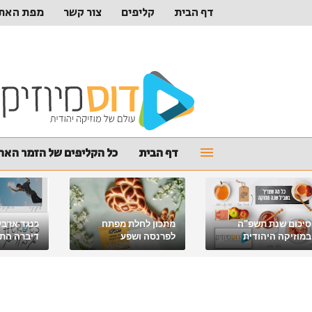
דף הבית
קליפים
צור קשר
מפת האת
דף הבית
כל הקליפים של הזמר האהו
סיכום שנת תשפ"ה
מתכון לחלת מפתח
כנגד ארבע
במוזיקה היהודית
לפרנסה ושפע
דיברה התור
מלאכי