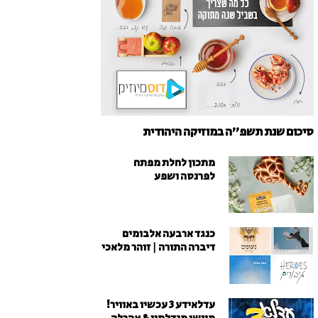
סיכום שנת תשפ"ה במוזיקה היהודית
מתכון לחלת מפתח
לפרנסה ושפע
כנגד ארבעה אלבומים
דיברה התורה | זוהר מלאכי
עדלאידע 3 עכשיו באוויר!