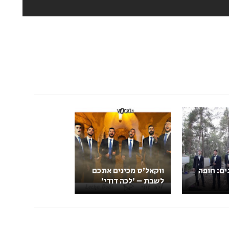
ים: חופה
ווקאל'ס מכינים אתכם
לשבת – 'לכה דודי'