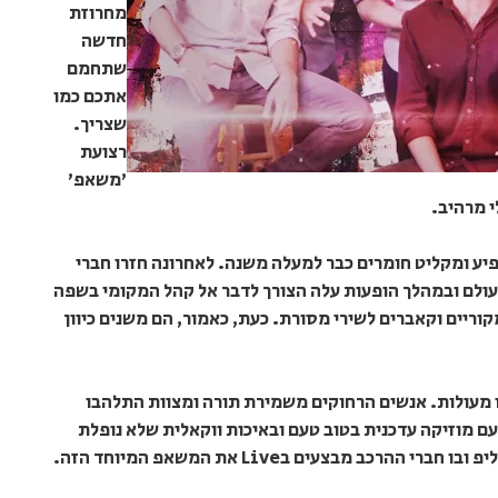
מחרוזת
חדשה
שתחמם
אתכם כמו
שצריך.
רצועת
'משאפ'
י מרהיב.
צבאיות מופיע ומקליט חומרים כבר למעלה משנה. לאחרונה חזרו חברי
עולם ובמהלך הופעות עלה הצורך לדבר אל קהל המקומי בשפה
קוריים וקאברים לשירי מסורת. כעת, כאמור, הם משנים כיוון
 מעולות. אנשים הרחוקים משמירת תורה ומצוות התלהבו
ם מוזיקה עדכנית בטוב טעם ובאיכות ווקאלית שלא נופלת
ב מבצעים בLive את המשאפ המיוחד הזה.