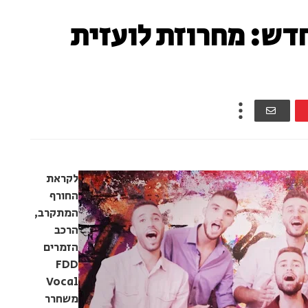
חדש: מחרוזת לועזית
לקראת
החורף
המתקרב,
הרכב
הזמרים
FDD
Vocal
משחרר