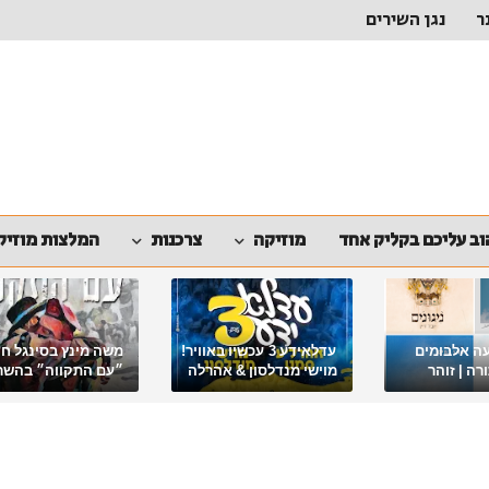
ר
נגן השירים
ב עליכם בקליק אחד
מוזיקה
צרכנות
המלצות מוזיק
ה אלבומים
עדלאידע 3 עכשיו באוויר!
משה מינץ בסינגל ח
ה | זוהר
מוישי מנדלסון & אהרלה
״עם התקווה״ בהשר
סאמעט באלבום פורימי
ארגון "ביחד ננצח"
מיוחד