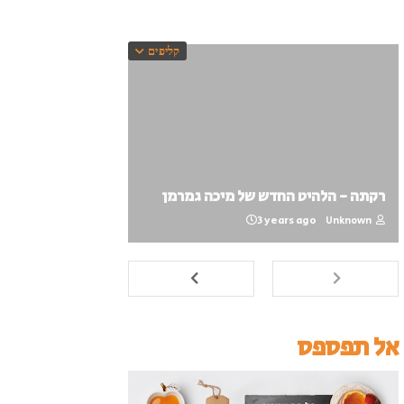
קליפים
רקתה - הלהיט החדש של מיכה גמרמן
3 years ago
Unknown
אל תפספס