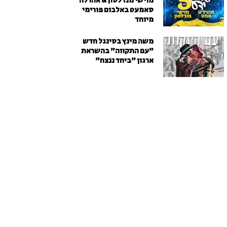
מוישי מנדלסון & אהרלה
סאמעט באלבום פורימי
מיוחד
משה מינץ בסינגל חדש
״עם התקווה״ בהשראת
ארגון "ביחד ננצח"