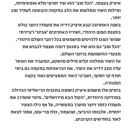
איציק בעצמו. 'הכל טוב' הוא שיר חורפי מלא אופטימיות,
ומילות השיר ממלאות את הלב בתקווה והבטחה לעתיד טוב
יותר.
בשנה האחרונה קבע איציק דדיה את מעמדו כיוצר בולט
בסצנת הפופ היהודי, ושיריו האחרונים 'אבינו' ו'ציירתי
שמש' הפכו ללהיטים מושמעים בכל רחבי העולם היהודי.
'הכל טוב' גם הוא שיר בסגנון דומה שצפוי לכבוש את
מצעדי ההשמעות ברחבי העולם.
אל השיר מתלווה קליפ מילים מושקע, המעביר את המסר
עליו כתב דדיה את השיר. את ההיאחזות בתקווה גם בימי
חורף קר וסוער, ושביבי האור המפציעים כאור בקצה
המנהרה.
בימים אלו משמש איציק כשופט בתכנית הריאליטי הגדולה
במוזיקה היהודית, 'הקול הבא מירושלים'. מינוי ששדרג את
מעמדו כזמר ויוצר מוערך בתעשייה, על אף גילו הצעיר
יחסית. אלבומו הרביעי, שכאמור, כולו פרי עטו, אמור לצאת
לאור בחודשים הקרובים.