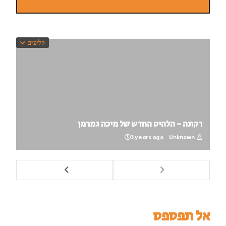
קליפים
רקתה - הלהיט החדש של מיכה גמרמן
3 years ago
Unknown
אל תפספס