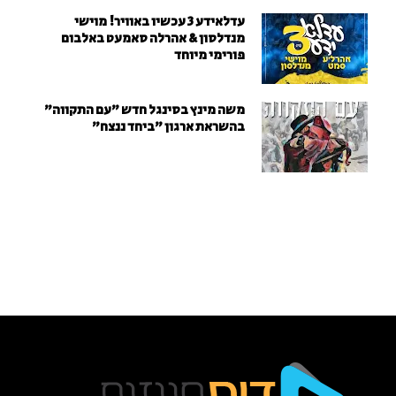
עדלאידע 3 עכשיו באוויר! מוישי
מנדלסון & אהרלה סאמעט באלבום
פורימי מיוחד
משה מינץ בסינגל חדש ״עם התקווה״
בהשראת ארגון "ביחד ננצח"