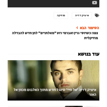
איציק דדיה
מוזיקה
צפו: כשיוסי גרין ואברמי רוט "מאלתרים" לחן חדש להבדלה
מוזיקלית
איציק דדיה 'אל חיי' סינגל חדש מתוך האלבום מכוון אל
האור