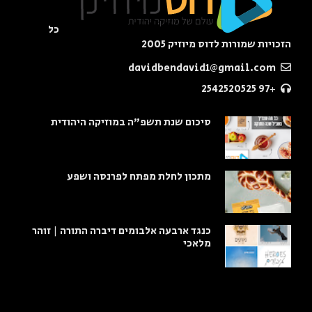
כל
הזכויות שמורות לדוס מיוזיק 2005
davidbendavid1@gmail.com
+97 2542520525
סיכום שנת תשפ"ה במוזיקה היהודית
מתכון לחלת מפתח לפרנסה ושפע
כנגד ארבעה אלבומים דיברה התורה | זוהר
מלאכי