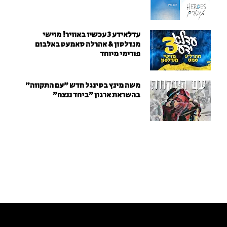
עדלאידע 3 עכשיו באוויר! מוישי
מנדלסון & אהרלה סאמעט באלבום
פורימי מיוחד
משה מינץ בסינגל חדש ״עם התקווה״
בהשראת ארגון "ביחד ננצח"