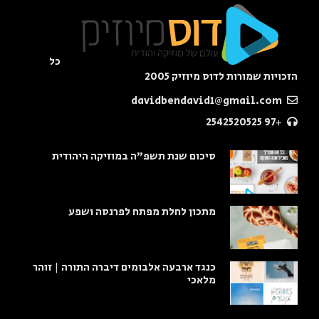
כל
הזכויות שמורות לדוס מיוזיק 2005
davidbendavid1@gmail.com
+97 2542520525
סיכום שנת תשפ"ה במוזיקה היהודית
מתכון לחלת מפתח לפרנסה ושפע
כנגד ארבעה אלבומים דיברה התורה | זוהר
מלאכי