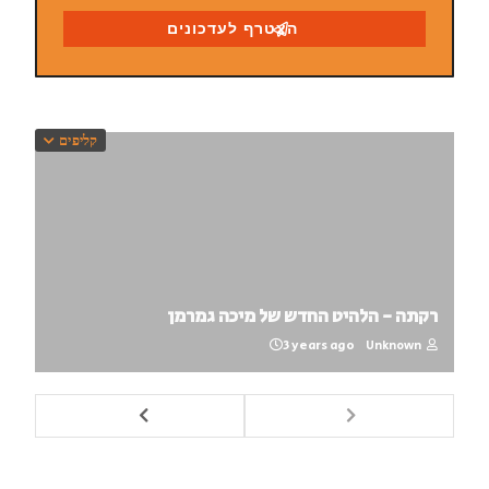
קליפים
רקתה - הלהיט החדש של מיכה גמרמן
3 years ago
Unknown