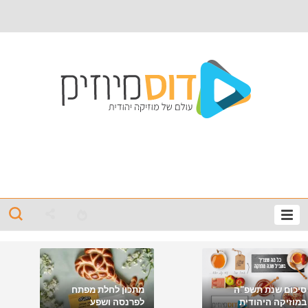
סיכום שנת תשפ"ה
מתכון לחלת מפתח
במוזיקה היהודית
לפרנסה ושפע