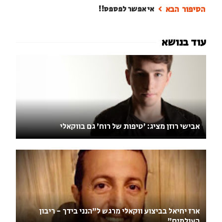
אי אפשר לפספס!!
אבישי רוזן מציג: 'טיפות של רוח' גם בווקאלי
ארז יחיאל בביצוע ווקאלי מרגש ל"הנני בידך - ריבון
העולמים"