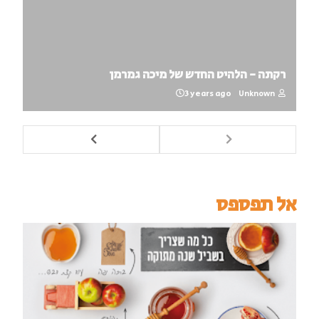
רקתה - הלהיט החדש של מיכה גמרמן
3 years ago
Unknown
אל תפספס