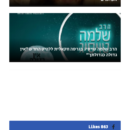
הרב שלמה טויסיג בגרסה ווקאלית ללהיט החדש "אין
גדולה כגדולתך"
863 Likes