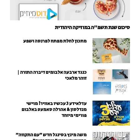
סיכום שנת תשפ"ה במוזיקה היהודית
מתכון לחלת מפתח לפרנסה ושפע
כנגד ארבעה אלבומים דיברה התורה |
זוהר מלאכי
עדלאידע 3 עכשיו באוויר! מוישי
מנדלסון & אהרלה סאמעט באלבום
פורימי מיוחד
משה מינץ בסינגל חדש ״עם התקווה״