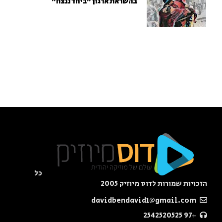
בהשראת ארגון "ביחד ננצח"
כל
הזכויות שמורות לדוס מיוזיק 2005
davidbendavid1@gmail.com
+97 2542520525