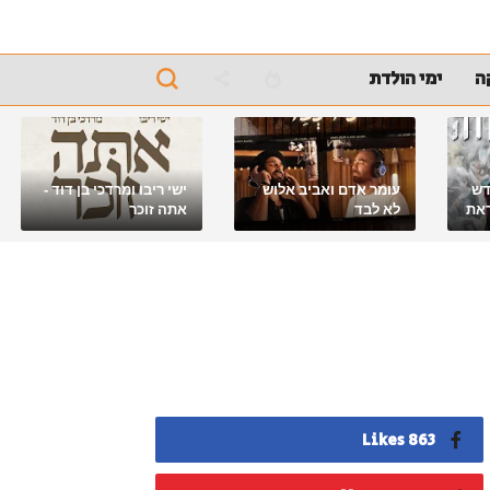
ה
ימי הולדת
דש
עומר אדם ואביב אלוש
ישי ריבו ומרדכי בן דוד -
את
לא לבד
אתה זוכר
863 Likes