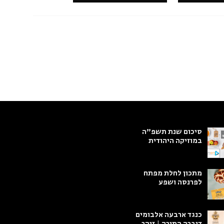
סיכום שנת תשפ"ה
במוזיקה היהודית
מתכון לחלת מפתח
לפרנסה ושפע
כנגד ארבעה אלבומים
דיברה התורה | זוהר