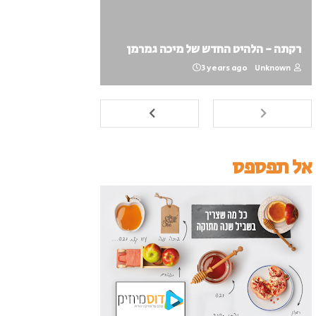
רקתה - הלהיט החדש של מיכה גמרמן
3 years ago
Unknown
אל תפספס