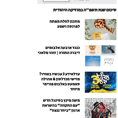
סיכום שנת תשפ"ה במוזיקה היהודית
מתכון לחלת מפתח
לפרנסה ושפע
כנגד ארבעה אלבומים
דיברה התורה | זוהר מלאכי
עדלאידע 3 עכשיו באוויר!
מוישי מנדלסון & אהרלה
סאמעט באלבום פורימי
מיוחד
משה מינץ בסינגל חדש
״עם התקווה״ בהשראת
ארגון "ביחד ננצח"