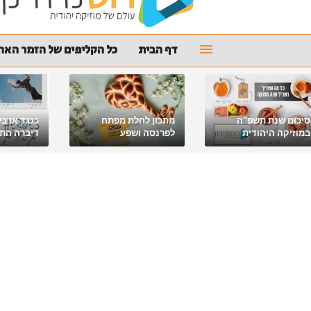
דף הבית
כל הקליפים של הזמר האהו
סיכום שנת תשפ"ה
מתכון לחלת מפתח
כנגד ארבע
במוזיקה היהודית
לפרנסה ושפע
דיברה התור
מלאכי