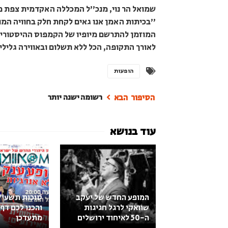
שמואל הר נוי, מנכ"ל המכללה האקדמית צפת מ
"בכיתות האמן אנו גאים לקחת חלק בחוויה המ
המוזמן להתרשם מיופיו של הקמפוס ההיסטורי 
לאורך התקופה, הכל ללא תשלום ובאווירה גלילי
הופעות
רשומה ישנה יותר
המופע החדש של יעקב
סוכות תשע"
שוואקי לרגל חגיגות
והכנו לכם דף
ה-50 לאיחוד ירושלים
מתעדכן