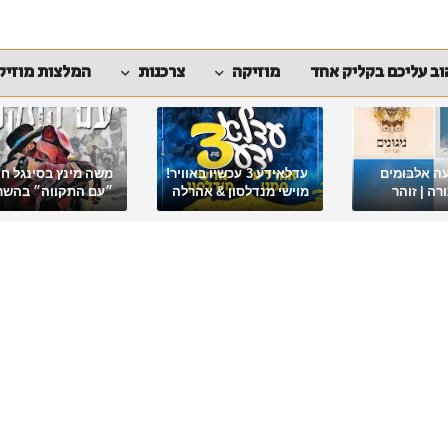
ב עליכם בקליק אחד
מוזיקה
צרכנות
המלצות מוזיק
ה אלבומים
עדלאידע 3 עכשיו באוויר!
משה מינץ בסינגל ח
ה | זוהר
מוישי מנדלסון & אהרלה
״עם התקווה״ בהשר
סאמעט באלבום פורימי
ארגון "ביחד ננצח"
מיוחד