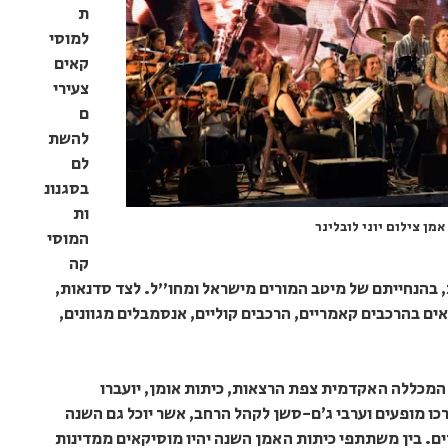
ת
למוסי
קאים
צעירי
ם
להשת
לם
בסגנונ
ות
מן צילום יוני לובלינר
המוסי
קה
 בהנחייתם של מיטב המורים מישראל ומחו"ל. לצד סדנאות,
ים בהרכבים קאמריים, הרכבים קוליים, אנסמבלים מגוונים,
המכללה האקדמית צפת הרצאות, כיתות אומן, יועברו
ערכו מופעים וערבי ג׳ם-סשן לקהל הרחב, אשר יוכל גם השנה
ים. בין משתתפי כיתות האמן השנה יהיו מוסיקאים ממדינות