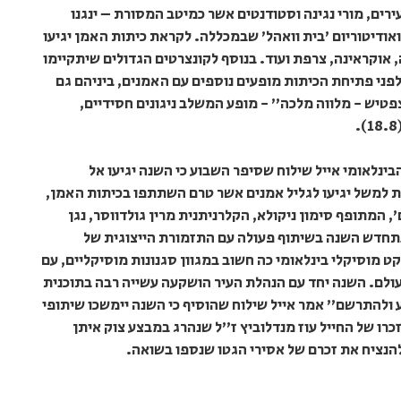
ירים, מורי נגינה וסטודנטים אשר כמיטב המסורת – ינגנו
אודיטוריום 'בית וואהל' שבמכללה. לקראת כיתות האמן יגיעו
, אוקראינה, צרפת ועוד. בנוסף לקונצרטים הגדולים שיתקיימו
לפני פתיחת הכיתות מופעים נוספים עם האמנים, ביניהם גם
רוח הקבלה (17.8) ומופע "צפטיש - מלווה מלכה" - מופע המשלב ניגונים חסידיים,
ינלאומי אייל שילוח שסיפר השבוע כי השנה יגיעו אל
 למשל יגיעו לגליל אמנים אשר טרם השתתפו בכיתות האמן,
, המתופף סימון ניקולא, הקלרניתנית מרין גולדווסר, נגן
ד נתחדש השנה בשיתוף פעולה עם התזמורת הייצוגית של
ט מוסיקלי בינלאומי כה חשוב במגוון סגנונות מוסיקליים, עם
עולם. השנה יחד עם הנהלת העיר הושקעה עשייה רבה בתוכנית
 ולהתרשם" אמר אייל שילוח שהוסיף כי השנה יימשכו שיתופי
רו של החייל עוז מנדלוביץ ז"ל שנהרג במבצע צוק איתן
הנציח את זכרם של אסירי הגטו שנספו בשואה.