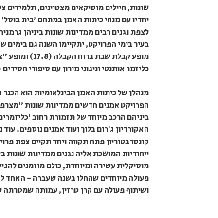
שונות, חיילים מוסיקאים מצטיינים, תלמידים צע
יחדיו עם מנחי כיתות האמן במתחם 'בית בוסל' ו
לצפת נגנים רבים ממדינות שונות ביניהן גרמניה
בעיר בימי הפרויקט, יתקיימו השנה גם בימים ש
מופע קבלת שבת ב
כליזמר אותנטי וניגוני מירון עם סיפורי חסידים (18.8).
מנהלן של כיתות האמן הבינלאומיות הוא הכנר הב
הפרויקט אמנים חדשים ממדינות שונות "מצרפת
ביניהם הרכב מיוחד של תזמורת רחוב 'כליזמרים'
האקורדיון ג׳רום בלוך ועוד אמנים נוספים. עו
קונסרבטוריון פתח תקווה ויחד תקיים צפת פרויק
ייחודיות המושכת אליה נגנים ממדינות שונות ב
מוסיקלית עשירה ומיוחדת, כולם מוזמנים להגיע
פעולה מיוחדים שהחלו בשנה שעברה - האחד לזכ
ושיתוף פעולה עם קרן טרזין, עמותה שמטרתה ל