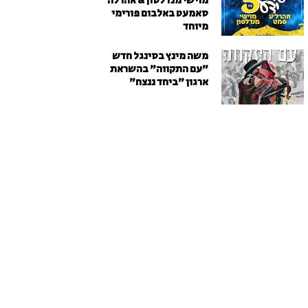
מוישי מנדלסון & אהרלה
סאמעט באלבום פורימי
מיוחד
משה מינץ בסינגל חדש
״עם התקווה״ בהשראת
ארגון "ביחד ננצח"