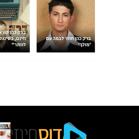
ברק כהן קור
ברק כהן חוזר לבמה עם
חינם, בסינגל
'מולך'
לוותר"