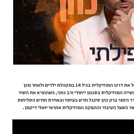
הסינגל החדש של ברק כהן - "תפילתי" הוא החל את דרכו המוזיקלית בגיל 14 במקהלת ילדים ולאחר מכן
יה המוזיקלית בסגנון ייחודי ורב גווני, כשהוציא את השיר
 הזמר ברק כהן סינגל חדש בעיתוי ובאוירת חודש הסליחות
ר כשעל העיבוד וההפקה המוזיקלית אחראי יואלי דיקמן.