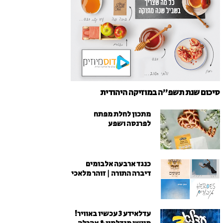
סיכום שנת תשפ"ה במוזיקה היהודית
מתכון לחלת מפתח
לפרנסה ושפע
כנגד ארבעה אלבומים
דיברה התורה | זוהר מלאכי
עדלאידע 3 עכשיו באוויר!