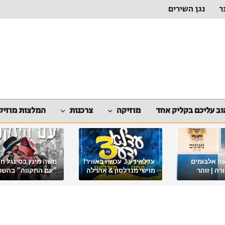
ר
נגן השירים
ב עליכם בקליק אחד
מוזיקה
צרכנות
המלצות מוזיק
ה אלבומים
עדלאידע 3 עכשיו באוויר!
משה מינץ בסינגל ח
ה | זוהר
מוישי מנדלסון & אהרלה
״עם התקווה״ בהשר
סאמעט באלבום פורימי
ארגון "ביחד ננצח"
מיוחד