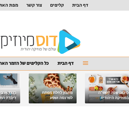
דף הבית
קליפים
צור קשר
מפת האת
דף הבית
כל הקליפים של הזמר האהו
סיכום שנת תשפ"ה
מתכון לחלת מפתח
כנגד ארבע
במוזיקה היהודית
לפרנסה ושפע
דיברה התור
מלאכי