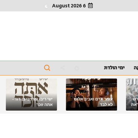
6 August 2026
ה
ימי הולדת
דש
עומר אדם ואביב אלוש
ישי ריבו ומרדכי בן דוד -
את
לא לבד
אתה זוכר