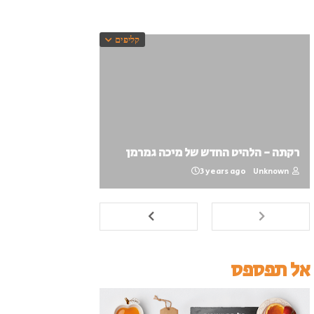
קליפים
רקתה - הלהיט החדש של מיכה גמרמן
3 years ago
Unknown
אל תפספס