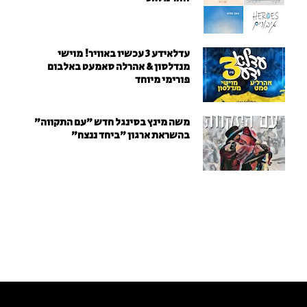
עדלאידע 3 עכשיו באוויר! מוישי
מנדלסון & אהרלה סאמעט באלבום
פורימי מיוחד
משה מינץ בסינגל חדש ״עם התקווה״
בהשראת ארגון "ביחד ננצח"