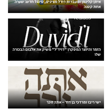
איתן קלינמן ומעבדות רודל מציגים, סינגל חדש: שערה
אחת קטנה
הזמר והיוצר המסקרן "דויד'ל" משיק את אלבום הבכורה
שלו
ישי ריבו ומרדכי בן דוד - אתה זוכר