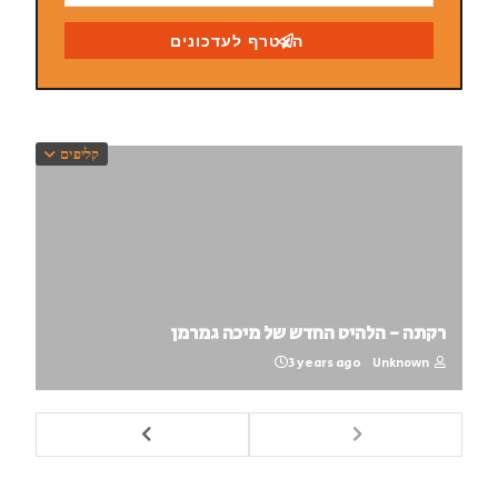
קליפים
רקתה - הלהיט החדש של מיכה גמרמן
3 years ago
Unknown