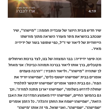
שיר חדש מבית היוצר של עובדיה חממה: "מישהו", שיר
שנכתב בהשראת מסר מעורר השראה מתוך מורשתו
הייחודית של ליאור שי ז"ל, כפי שסופר בטור של ידידיה
מאיר.
וכה סיפר ידידיה: בבר המצווה של בנו, לצד ברכות ואיחולים
מקובלים, ברך אותו ליאור בברכה תמוהה כביכול: אני מאחל
לך שתהיה "מישהו". וליאור הסביר: “הרבה פעמים
אומרים בבית ‘שמישהו ישטוף כלים’, ‘שמישהו יוריד את
הפח’. גם בבית הספר אומרים ‘שמישהו יתקשר לתלמיד
שחולה לדרוש בשלומו’, ‘שמישהו יארגן מתנה למורה’. וכך
גם בהמשך החיים, ‘שמישהו יזיז מאמצע המדרכה את האבן
הזאת’, ‘שמישהו ישמח את החתן והכלה’. כל הזמן אומרים
‘שמישהו’, ‘שמישהו’. ואני שואל, מי זה אותו ‘מישהו’