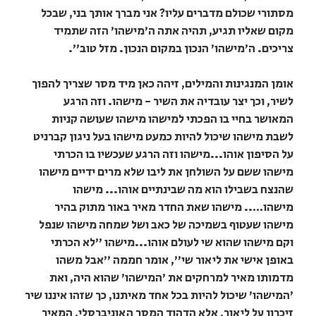
מסתורי שכולם מדברים עליו? אני מברך אותך בני, שבכל
מקום שאליו תגיע, תהיה אתה ה’מישהו’ הזה שתמיד
צריכים. ה’מישהו’ הנכון במקום הנכון. מזל טוב”.
אומן המנגינות והמילים, זיהה כאן מיד מסר שצריך להפוך
לשיר, וכך יצר עובדיה את השיר - מישהו. וזה הרגע
המאושר בחיי בו הפכתי למישהו מישהו שעושה קניות
לשבת מישהו שיכול להיות כמעט מישהו בעל ניגון קברניט
על הסיפון אוהו...מישהו וזה הרגע שעכשיו בו הכרתי
מישהו ששם על השולחן את ליבו שלא מרים ידיים מישהו
שהנצח בשבילו הוא מה שבינתיים אוהו... מישהו
מישהו….. מישהו שאת החדר מאיר באור מתוק בהיר
מישהו שעטוף בשמיכה של כאב ושל שמחה מישהו שנפל
וקם מישהו שהוא שי לעולם אוהו...מישהו "לא הכרתי
באופן אישי את ליאור שי", אומר חממה "אבל משהו
מדמותו מאיר למרחקים את 'המישהו' שהוא היה, ואת
'המישהו' שיכול להיות בכל אחד מאיתנו, כך שזהו איננו שיר
זיכרון על ליאור, אלא הדהוד המסר האוניברסלי, המאיר