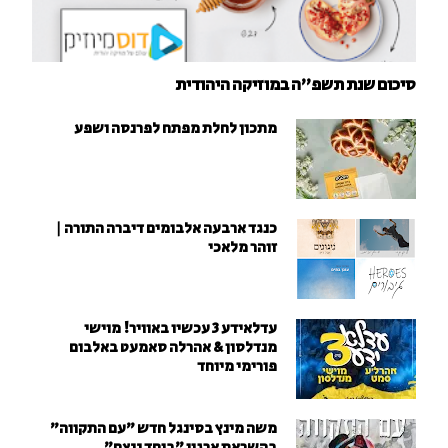
סיכום שנת תשפ"ה במוזיקה היהודית
מתכון לחלת מפתח לפרנסה ושפע
כנגד ארבעה אלבומים דיברה התורה |
זוהר מלאכי
עדלאידע 3 עכשיו באוויר! מוישי
מנדלסון & אהרלה סאמעט באלבום
פורימי מיוחד
משה מינץ בסינגל חדש ״עם התקווה״
בהשראת ארגון "ביחד ננצח"