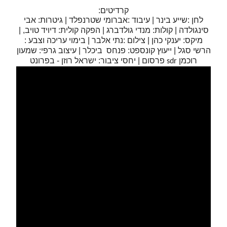
קרדיטים:
לחן :שייע בינר | עיבוד :אברומי שטרנפלד | גיטרות: אבי
סינגולדה | קולות: מנדי גולדברג | הפקה קולית: דיויד טויב, |
מיקס: יענקי כהן | צילום :נתי אלבר | בימוי עריכה וצבע :
הרשי סגל | ייעוץ קונספט: פנחס ביכלר | עיצוב גרפי: שמעון
רוכמן
פרסום | יחסי ציבור: ישראל רוזן - בפרונט
sdr