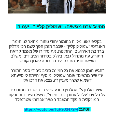
סטייג' ארט מגישים: "שמוליק קליין" - יעמוד!
בקליפ גאוני מלווה בהומור יהודי טהור, מתאר לנו הזמר
האנרגטי "שמוליק קליין" - שכבר מזמן הפך לשם הכי מדליק
ברחבת האירועים והחתונות, את סידורו של מעמד קריאת
התורה, עת מתחיל גבאי ביה"כ בסידור הכיבודים, משלב
הוצאת ספר התורה ועד הכנסתה לארון הקודש.
"הגיע הזמן לבטא את כל המו"מ סביב כיבודי ספר התורה
ע"י שיר מתאים" אומר שמוליק ומוסיף "הייתה לי סייעתא
דשמיא ששיר מעניין זה, מצא את דרכו אלי
השיר הולחן ע"י המלחין הנודע שייע בינר שכבר חתום גם
על הלהיט "על כל אהודך - חי חי חי", כשעל העיבוד וההפקה
המוזיקלית הופקד המעבד הצעיר אברומי שטרנפלד
יוטיוב:
https://youtu.be/TqHSc0Ff7SM