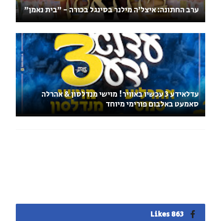
ערב החתונה: איצל'ה מילנר בסינגל בכורה - "בית נאמן"
עדלאידע 3 עכשיו באוויר! מוישי מנדלסון & אהרלה
סאמעט באלבום פורימי מיוחד
863 Likes