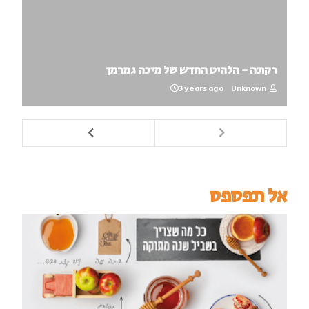
רקתה - הלהיט החדש של מיכה גמרמן
3 years ago
Unknown
אל תפספס