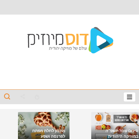
סיכום שנת תשפ"ה
מתכון לחלת מפתח
במוזיקה היהודית
לפרנסה ושפע