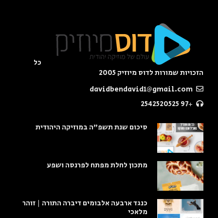
כל
הזכויות שמורות לדוס מיוזיק 2005
davidbendavid1@gmail.com
+97 2542520525
סיכום שנת תשפ"ה במוזיקה היהודית
מתכון לחלת מפתח לפרנסה ושפע
כנגד ארבעה אלבומים דיברה התורה | זוהר
מלאכי