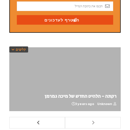
קליפים
רקתה - הלהיט החדש של מיכה גמרמן
3 years ago
Unknown