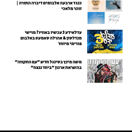
כנגד ארבעה אלבומים דיברה התורה |
זוהר מלאכי
עדלאידע 3 עכשיו באוויר! מוישי
מנדלסון & אהרלה סאמעט באלבום
פורימי מיוחד
משה מינץ בסינגל חדש ״עם התקווה״
בהשראת ארגון "ביחד ננצח"