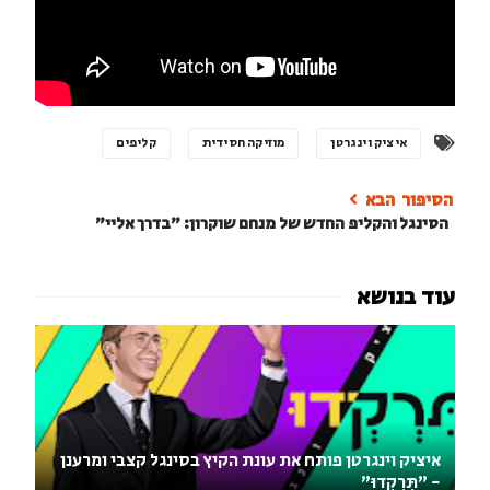
איציק וינגרטן
מוזיקה חסידית
קליפים
הסינגל והקליפ החדש של מנחם שוקרון: "בדרך אליי"
איציק וינגרטן פותח את עונת הקיץ בסינגל קצבי ומרענן
- "תִּרְקְדוּ"