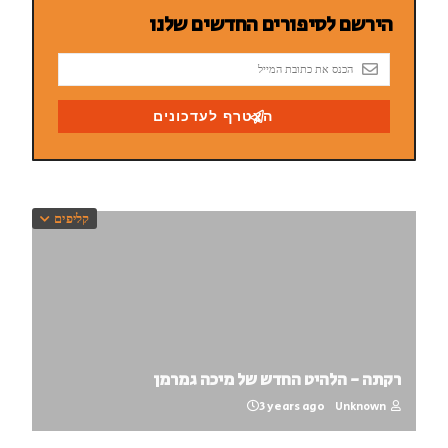
קליפים
רקתה - הלהיט החדש של מיכה גמרמן
3 years ago
Unknown