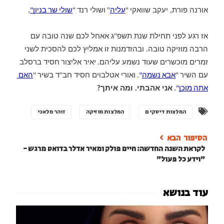
"
, 
אורנה
פורת
יעקב
שוואקי "
עליה
 ושולי
רנד "
שולי שר בניון"
.
"
אז
רגע
לפני
תחילת
שנת
תשפ
ג
אאחל
לכם
שנה
טובה
עם
. 
הרבה
מוזיקה
טובה
ובהזדמנות
זו
אמליץ
לכם
להסכית
לשני
זמרים
מוכשרים
שעוד
נשמע
עליהם. יאיר
אליצור חסיד
ברסלב
"
עם
השיר "
אבא נשמה
"
. ואורי
אטלבוים
חסיד
חב
ד
בשיר "
האם 
. 
אתה מוכן
". 
אני
אהבתי
ומה
איתך?
המלצות דיסקים
המלצות מוזיקה
זוהר מלאכי
לקראת השנה החדשה: חיים פולק ומאיר אדלר בדואט מרגש -
״וידע כל פעול״