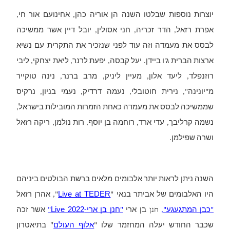
יוצרות נוספות שבלטו השנה הן אוריה כהן, אחינועם אור חי, 
אפרת רזאל, הדר זכריה, חני אסולין, יובל דיין אשר ממשיכה 
לבסס את מעמדה וזה עוד לפני שנזכיר את התקרית עם נשיא 
ארצות הברית ג'ו ביידן.
יעל קבסה, יפעת לרנר, ליאת יצחקי, ליבי 
רוזנפלד, ליעד אלון, מעיין ליניק, מרב ברנר, נינה טוקייר 
מ"יונינה", נירית חוטובלי, נעמה דרדיק, נעמי בניון, נרקיס 
שממשיכה לבסס את מעמדה כאחת הזמרות המובילות בישראל, 
נשמה קרליבך,
עדי ארד, רוחמה בן יוסף, רות נולמן,
ריקה רזאל 
ושרה שפילמן.
השנה ניתן לראות יותר אלבומים מלאים ברשת הבולטים ביניהם 
Live at TEDER
היו האלבומים של אביתר בנאי "
", אהרן רזאל
חנן 
"
Live 2022
"
כבן המתגעגע
"
, 
בן
ארי 
חנן בן ארי-
"
 אשר זכה 
"
שכבר החודש יעלה המחזמר שלו "
אלוף העולם
 בתיאטרון