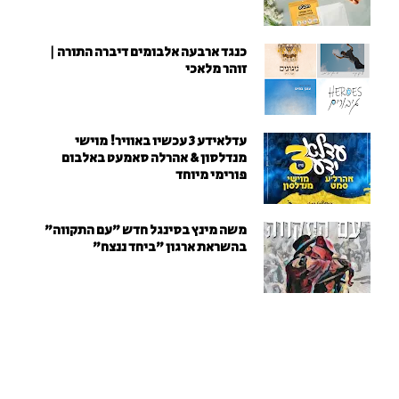
כנגד ארבעה אלבומים דיברה התורה |
זוהר מלאכי
עדלאידע 3 עכשיו באוויר! מוישי
מנדלסון & אהרלה סאמעט באלבום
פורימי מיוחד
משה מינץ בסינגל חדש ״עם התקווה״
בהשראת ארגון "ביחד ננצח"