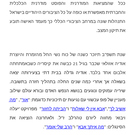
ככל שהמציאות המודרנית והפוסט מודרנית הכלכלית 
והחברתית מאפשרת או כופה על כל הציבורים היהודיים בישראל 
התנהלות שונה במרחב הציבורי הכללי כך מעמד האישה תובע 
את תיקון המצב.
שנת תשפ"ב תיזכר כשנה של כוח נשי החל מהזמרת והיוצרת 
אודיה אזולאי שכבר בגיל 21 כבשה את קיסריה כשבאמתחתה 
אלבום אחד בלבד. 
אודיה גדלה בבית דתי בצעירותה יצאה 
בשאלה אך אחרי כמה שנים החלה בתהליך חזרה בתשובה. 
שיריה עמוקים ונוגעים בנושא הנפש האדם ובורא עולם שילוב 
", "
מעניין של פופ עכשווי עם נגיעות ים תיכוניות כדוגמת: "
אור
מה 
'
" 
"
" 
","
אשיב לך
אבא אין לי שאלות
ו
הביתה לחזור
 מפרויקט 
יעלה
"
ויבוא'
מחווה
ליורם
טהרלב
ז
ל. ולאחרונה הוציאה את 
הסינגלי
ם: "
מה
איתך
אבא
" ו"
הרב שלי אומר
".